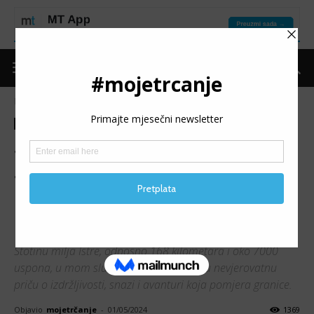
Naslovnica
Moje trčanje
Izdvojeno
Moje trčanje
Izdvojeno
Moje iskustvo
SANELA BRELJAKOVIĆ:
Stotinu milja Istre je
avanturistička priča o snazi
koja pomjera granice
Stotinu milja Istre, odnosno 168 kilometara i oko 7000
uspona, u mom slučaju je donijelo jednu nevjerovatnu
priču o izdržljivosti, snazi i avanturi koja pomjera granice.
Objavio
mojetrčanje
-
01/05/2024
1369