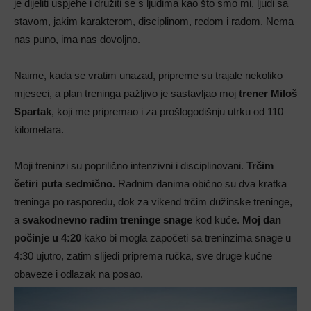
je dijeliti uspjehe i družiti se s ljudima kao što smo mi, ljudi sa
stavom, jakim karakterom, disciplinom, redom i radom. Nema
nas puno, ima nas dovoljno.
Naime, kada se vratim unazad, pripreme su trajale nekoliko
mjeseci, a plan treninga pažljivo je sastavljao moj
trener Miloš
Spartak
, koji me pripremao i za prošlogodišnju utrku od 110
kilometara.
Moji treninzi su poprilično intenzivni i disciplinovani.
Trčim
četiri puta sedmično.
Radnim danima obično su dva kratka
treninga po rasporedu, dok za vikend trčim dužinske treninge,
a
svakodnevno radim treninge snage
kod kuće.
Moj dan
počinje u 4:20
kako bi mogla započeti sa treninzima snage u
4:30 ujutro, zatim slijedi priprema ručka, sve druge kućne
obaveze i odlazak na posao.