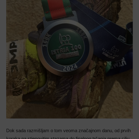
Dok sada razmišljam o tom veoma značajnom danu, od prvih
koraka na stjenovitim stazama do finalnog trčanja prema cilju,