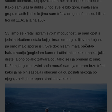
stotom kilometru, uspijevala sam nekako da je kontrolišem.
Kako sam ulazila dublje u noć sve je bilo gore, imala sam
grupu mladih ljudi s kojima sam trčala drugu noć, oni su bili na
trci od 110k, a ja na 168k.
Svi smo se kretali spram svojih mogućnosti, ja sam opet s
jednim trkačem ostala koji je imao smetnje u lijevom koljenu
pa smo malo sporije išli. Sve dok nisam imala
početak
halucinacija
(pogledam kamen i učini mi se kako majka ljulja
dijete, a ono polako zatvara oči, tako se i ja prenem iz sna).
Kažem ja njemu, izvini sada moraš sam, ja moram brzo trčati
kako ja ne bih zaspala i obećam da ću poslati nekoga po
njega, za 4k je okrepna stanica svakako.