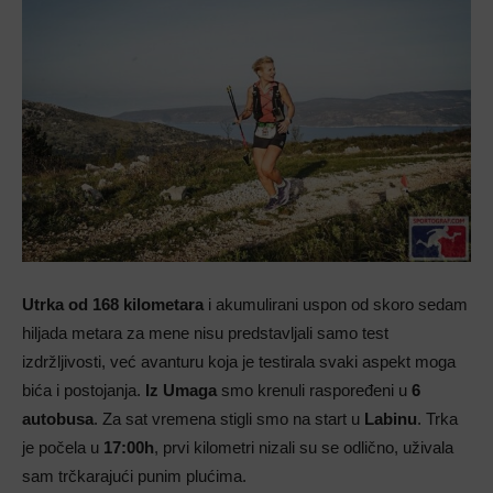
Utrka od 168 kilometara
i akumulirani uspon od skoro sedam
hiljada metara za mene nisu predstavljali samo test
izdržljivosti, već avanturu koja je testirala svaki aspekt moga
bića i postojanja.
Iz Umaga
smo krenuli raspoređeni u
6
autobusa
. Za sat vremena stigli smo na start u
Labinu
. Trka
je počela u
17:00h
, prvi kilometri nizali su se odlično, uživala
sam trčkarajući punim plućima.