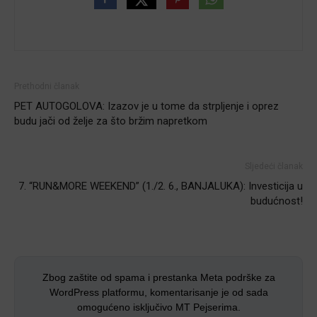
Prethodni članak
PET AUTOGOLOVA: Izazov je u tome da strpljenje i oprez
budu jači od želje za što bržim napretkom
Sljedeći članak
7. “RUN&MORE WEEKEND” (1./2. 6., BANJALUKA): Investicija u
budućnost!
Zbog zaštite od spama i prestanka Meta podrške za
WordPress platformu, komentarisanje je od sada
omogućeno isključivo MT Pejserima.