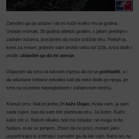
Zamolim ga da ustane i da mi kaže koliko mu je godina.
Ustade momak, 30 godina atletski građen, s jakim prednjim i
zadnjim ložama, procijenim da može izdržati trku. Rekoh ja,
kreni za mnom, jednom sam prošla utrku od 110k, kriza dođe i
prođe,
ubijedim ga da mi vjeruje
.
Objasnim da smo na takvom mjestu da će se
pothladiti
, a i
da odustane trebaće nekoliko sati da neko dođe po njega, jer
smo na izuzetno nepreglednom i zahtjevnom terenu.
Krenuli smo. Nakon jedno 2h
kaže Dejan
, hvala vam, ja sam
sada super, kao da sam tek startovao trku. Ja šutim. Kaže,
kako ste vi. Rekoh nikako, boli me želudac ne mogu ni da
hodam, ni da se penjem. Znam da će proći, moram jako
usporiti kako bi izdržala i zamolim ga da ide sam. Kaže on, ne