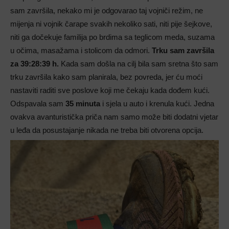
sam završila, nekako mi je odgovarao taj vojniči režim, ne
mijenja ni vojnik čarape svakih nekoliko sati, niti pije šejkove,
niti ga dočekuje familija po brdima sa teglicom meda, suzama
u očima, masažama i stolicom da odmori.
Trku sam završila
za 39:28:39 h.
Kada sam došla na cilj bila sam sretna što sam
trku završila kako sam planirala, bez povreda, jer ću moći
nastaviti raditi sve poslove koji me čekaju kada dođem kući.
Odspavala sam
35 minuta
i sjela u auto i krenula kući. Jedna
ovakva avanturistička priča nam samo može biti dodatni vjetar
u leđa da posustajanje nikada ne treba biti otvorena opcija.