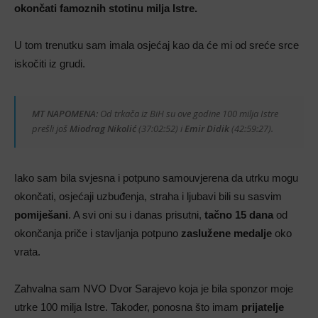
okončati famoznih stotinu milja Istre.
U tom trenutku sam imala osjećaj kao da će mi od sreće srce
iskočiti iz grudi.
MT NAPOMENA:
Od trkača iz BiH su ove godine 100 milja Istre
prešli još
Miodrag Nikolić
(37:02:52) i
Emir Didik
(42:59:27).
Iako sam bila svjesna i potpuno samouvjerena da utrku mogu
okončati, osjećaji uzbuđenja, straha i ljubavi bili su sasvim
pomiješani
. A svi oni su i danas prisutni,
tačno 15 dana
od
okončanja priče i stavljanja potpuno
zaslužene medalje
oko
vrata.
Zahvalna sam NVO Dvor Sarajevo koja je bila sponzor moje
utrke 100 milja Istre. Također, ponosna što imam
prijatelje