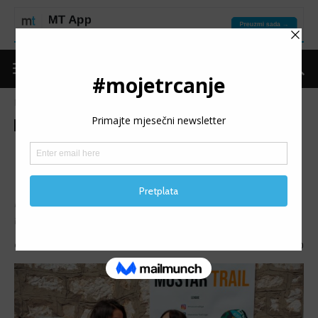
Naslovnica
Moje trčanje
Izdvojeno
Moje trčanje
Izdvojeno
Trke
Najave
Promo
Mostarska Trail liga postaje
regionalni brend
Mostarska Trail liga koja je ove godine okupila više od 100
trkača iz petnaestak gradova ulazi u završnicu.
Objavio
mojetrčanje
-
19/04/2025
890