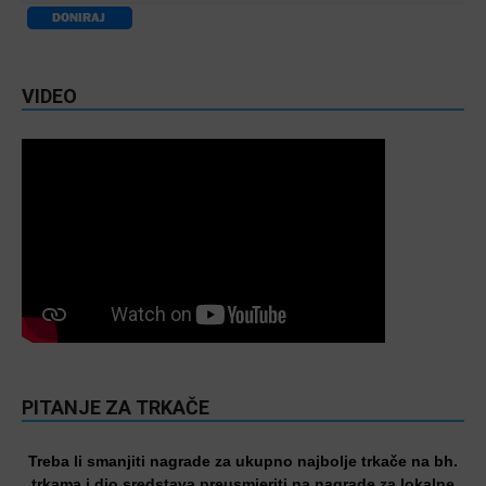
VIDEO
PITANJE ZA TRKAČE
Treba li smanjiti nagrade za ukupno najbolje trkače na bh.
trkama i dio sredstava preusmjeriti na nagrade za lokalne