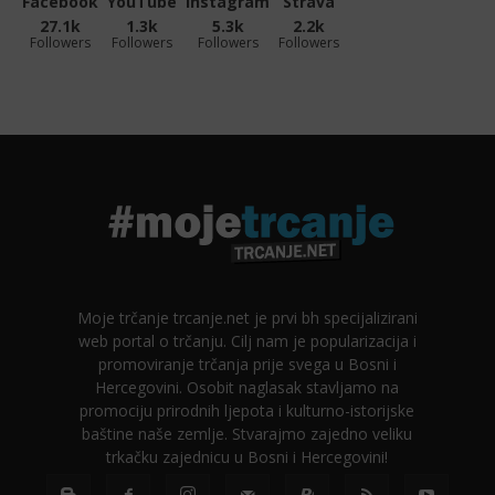
Facebook
YouTube
Instagram
Strava
27.1k
1.3k
5.3k
2.2k
Followers
Followers
Followers
Followers
Moje trčanje trcanje.net je prvi bh specijalizirani
web portal o trčanju. Cilj nam je popularizacija i
promoviranje trčanja prije svega u Bosni i
Hercegovini. Osobit naglasak stavljamo na
promociju prirodnih ljepota i kulturno-istorijske
baštine naše zemlje. Stvarajmo zajedno veliku
trkačku zajednicu u Bosni i Hercegovini!