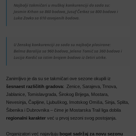
Najbolji takmičari u muškoj konkurenciji do sada su:
Jasmin Krhan sa 860 bodova, Jusuf Čerkez sa 800 bodova i
Luka Zovko sa 610 osvojenih bodova.
U ženskoj konkurenciji za sada su najbolje plasirane:
Belma Baralija sa 960 bodova, Jelena Tomić sa 360 bodova i
Lucija Kordić sa istim brojem bodova iz četiri utrke.
Zanimljivo je da su se takmičari ove sezone okupili iz
šesnaest različitih gradova
: Zenice, Sarajeva, Trnova,
Jablanice, Tomislavgrada, Širokog Brijega, Mostara,
Nevesinja, Čapljine, Ljubuškog, Imotskog Omiša, Sinja, Splita,
Šibenika i Dubrovnika – čime je Mostarska Trail liga dobila
regionalni karakter
već u prvoj sezoni svog postojanja.
Organizatori već najavljuju
bogat sadržaj za novu sezonu