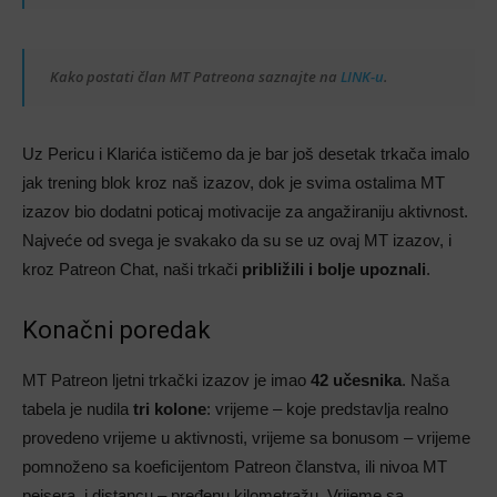
Kako postati član MT Patreona saznajte na
LINK-u
.
Uz Pericu i Klarića ističemo da je bar još desetak trkača imalo
jak trening blok kroz naš izazov, dok je svima ostalima MT
izazov bio dodatni poticaj motivacije za angažiraniju aktivnost.
Najveće od svega je svakako da su se uz ovaj MT izazov, i
kroz Patreon Chat, naši trkači
približili i bolje upoznali
.
Konačni poredak
MT Patreon ljetni trkački izazov je imao
42 učesnika
. Naša
tabela je nudila
tri kolone
: vrijeme – koje predstavlja realno
provedeno vrijeme u aktivnosti, vrijeme sa bonusom – vrijeme
pomnoženo sa koeficijentom Patreon članstva, ili nivoa MT
pejsera, i distancu – pređenu kilometražu. Vrijeme sa