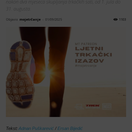
nakon dva mjeseca skupljanja trkačkih sati, od 1. jula do
31. augusta.
Objavio
mojetrčanje
-
01/09/2025
1103
Tekst:
Adnan Puškarević
/
Ersan Bijedić