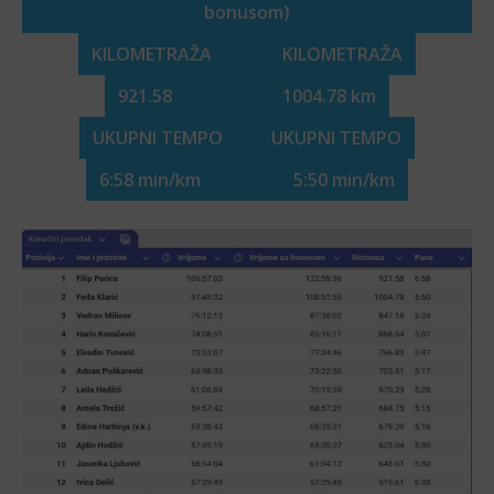
bonusom)
KILOMETRAŽA KILOMETRAŽA
921.58 1004.78 km
UKUPNI TEMPO UKUPNI TEMPO
6:58 min/km 5:50 min/km