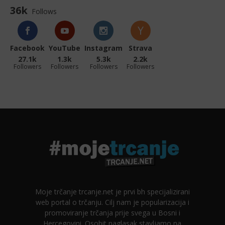
36k
Follows
Facebook
YouTube
Instagram
Strava
27.1k
1.3k
5.3k
2.2k
Followers
Followers
Followers
Followers
Moje trčanje trcanje.net je prvi bh specijalizirani
web portal o trčanju. Cilj nam je popularizacija i
promoviranje trčanja prije svega u Bosni i
Hercegovini. Osobit naglasak stavljamo na