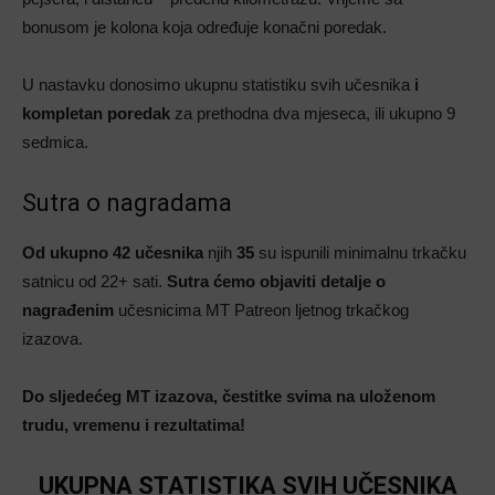
bonusom je kolona koja određuje konačni poredak.
U nastavku donosimo ukupnu statistiku svih učesnika
i
kompletan poredak
za prethodna dva mjeseca, ili ukupno 9
sedmica.
Sutra o nagradama
Od ukupno 42 učesnika
njih
35
su ispunili minimalnu trkačku
satnicu od 22+ sati.
Sutra ćemo objaviti detalje o
nagrađenim
učesnicima MT Patreon ljetnog trkačkog
izazova.
Do sljedećeg MT izazova, čestitke svima na uloženom
trudu, vremenu i rezultatima!
UKUPNA STATISTIKA SVIH UČESNIKA