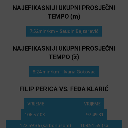
NAJEFIKASNIJI UKUPNI PROSJEČNI
TEMPO (m)
7:52min/km – Saudin Bajtarević
NAJEFIKASNIJI UKUPNI PROSJEČNI
TEMPO (ž)
8:24 min/km – Ivana Gotovac
FILIP PERICA VS. FEĐA KLARIĆ
VRIJEME VRIJEME
106:57:03 97:49:31
122:59:36 (sa bonusom) 108:51:55 (sa