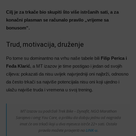
Cilj je za trkače bio skupiti što više istrčanih sati, a za
konačni plasman se računalo pravilo „vrijeme sa
bonusom“.
Trud, motivacija, druženje
Po tome su dominantno na vrhu naše tabele bili
Filip Perica i
Feđa Klarić
, a MT izazov je time postigao i jedan od svojih
ciljeva: pokazati da nisu uvijek najvrjedniji oni najbrži, odnosno
da često trkači sa najviše potencijala nisu oni koji ujedno i
ulažu najviše truda i vremena u svoj trening.
MT Izazov su podržali Trek Bike – Dynafit, NGO Marathon
Sarajevo i omg You Care, a priliku da dobiju jednu od nagrada
imat će oni trkači koji u dva mjeseca istrče 22+ sati. Ostala
pravila možete provjeriti na
LINK-u
.