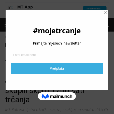
Naslovnica
Moje trčanje
Izdvojeno
Moje trčanje
Izdvojeno
Trke
Izvještaji
Ostalo
Patreon
Vijesti
MT PATREON LJETNI
TRKAČKI IZAZOV: Filip
Perica i Feđa Klarić
dominirali, učesnici zajedno
skupili skoro 1700 sati
trčanja
MT Patreon ljetni trkački izazov je zaključen sinoć u 23:59h