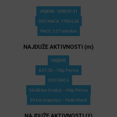
VRIJEME: 1690:01:31
DISTANCA: 17054.26
PACE: 5:57 min/km
NAJDUŽE AKTIVNOSTI (m)
VRIJEME
6:51:30 – Filip Perica
DISTANCA
56.68 km (traka) – Filip Perica
50 km (napolju) – Feđa Klarić
NAJDUŽE AKTIVNOSTI (ž)