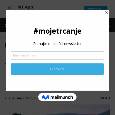
Naslovnica
Moje trčanje
Izdvojeno
Moje trčanje
Izdvojeno
Trke
Vijesti
8. RAMSKI POLUMARATON:
Đurić i D. Manđeralo najbrži;
142 finišera
U organizaciji SRU Rama u srcu, danas je sa startom u 17
sati održano 8. izdanje Ramskog polumaratona.
Objavio
mojetrčanje
-
31/08/2025
833