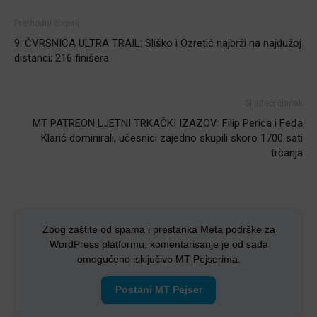
Prethodni članak
9. ČVRSNICA ULTRA TRAIL: Sliško i Ozretić najbrži na najdužoj
distanci; 216 finišera
Sljedeći članak
MT PATREON LJETNI TRKAČKI IZAZOV: Filip Perica i Feđa
Klarić dominirali, učesnici zajedno skupili skoro 1700 sati
trčanja
Zbog zaštite od spama i prestanka Meta podrške za
WordPress platformu, komentarisanje je od sada
omogućeno isključivo MT Pejserima.
Postani MT Pejser