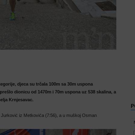
ategorije, djeca su trčala 100m sa 30m uspona
 prešlo dionicu od 1470m i 70m uspona uz 538 skalina, a
selja Krnjesavac.
P
pa Jurković iz Metkovića (7:56), a u muškoj Osman