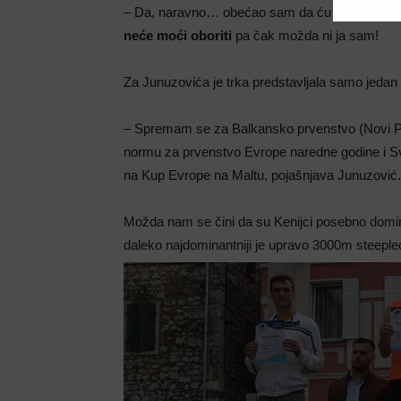
– Da, naravno… obećao sam da ću doći i narednu 
neće moći oboriti
pa čak možda ni ja sam!
Za Junuzovića je trka predstavljala samo jedan
– Spremam se za Balkansko prvenstvo (Novi Paza
normu za prvenstvo Evrope naredne godine i Sv
na Kup Evrope na Maltu, pojašnjava Junuzović.
Možda nam se čini da su Kenijci posebno domina
daleko najdominantniji je upravo 3000m steepl