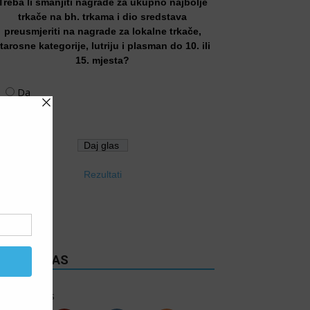
Treba li smanjiti nagrade za ukupno najbolje
trkače na bh. trkama i dio sredstava
preusmjeriti na nagrade za lokalne trkače,
tarosne kategorije, lutriju i plasman do 10. ili
15. mjesta?
Da
Ne
Rezultati
RATITE NAS
6k
Follows