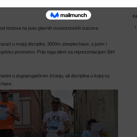
godinu i da ću pomjeriti taj rekord tako da ga više niko
F
F
 od testova na putu glavnih ovosezonskih izazova.
r) u mojoj disciplini, 3000m steeplechase, a jurim i
jetsko prvenstvo. Prije toga idem sa reprezentacijom BiH
ntni u dugoprugaškom trčanju, ali disciplina u kojoj su
echase.