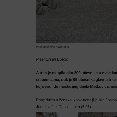
Foto: metkovic-news.com
Piše: Ersan Bijedić
A trka je okupila oko 300 učesnika u dvije k
stepenicama, dok je 99 učesnika glavne trke
koja vodi do najstarijeg dijela Metkovića, na
Pobjednica u ženskoj konkurenciji je bila Josi
Junuzović iz Doboj Istoka (5:01).