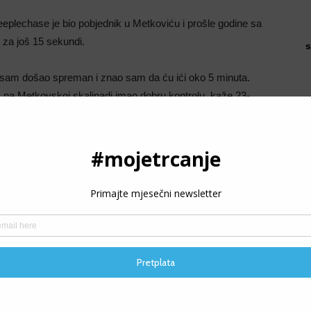
eeplechase je bio pobjednik u Metkoviću i prošle godine sa
za još 15 sekundi.
s
a sam došao spreman i znao sam da ću ići oko 5 minuta.
m na Metkovskoj skalinadi imao dobru kontrolu, kaže 23-
u u Metkoviću, ali je ukupno nastup bh. trkača bio dosta
ća iz Širokog Brijega (6:32) koji je bio ukupno 7., kao i
a u kategorijama.
Ukupno:
1. Osman Junuzović (5:01);
godina:
1. Ersan Bijedić (7:01), 2. Franjo Lovrić (7:01);
41-
nsur Husić (8:07);
51+ godina:
Pero Mijatović (9:15). U trci
06).
P
 konkurenciju koja se tamo dosad pojavljivala. Ipak čuo sam
3