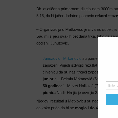
Bh. atletičar s primarnom disciplinom 3000m st
5:16, da bi jučer dodatno popravio
rekord staze
– Organizacija u Metkoviću je stvarno super, j
Sad mi slijedi svakih pet dana trka, tako da sa
godišnji Junuzović.
Junuzović i Mrkanović
su pomeli konkurencij
zapažen. Vrijedi izdvojiti rezultat Marija Lasi
činjenicu da su naši trkači zaposjeli postolj
juniori:
1. Belmin Mrkanović (5:28);
31-40 
50 godina:
1. Mirzet Halilović (7:03), 3. Me
pionira
Nadir Hrnjić je osvojio 3. mjesto (1:
Njegovi rezultati u Metkoviću su nedodirljivi za
ga kako priča da bi se
moglo i do 4:50
…