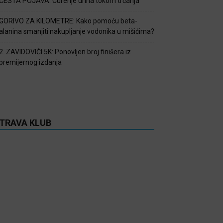
ČESTA POJAVA: Curenje urina tokom trčanja
GORIVO ZA KILOMETRE: Kako pomoću beta-
alanina smanjiti nakupljanje vodonika u mišićima?
2. ZAVIDOVIĆI 5K: Ponovljen broj finišera iz
premijernog izdanja
TRAVA KLUB