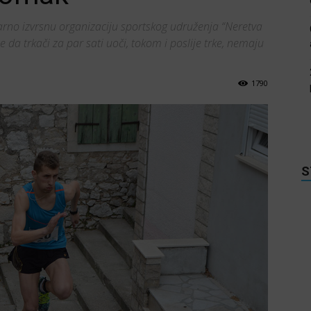
arno izvrsnu organizaciju sportskog udruženja “Neretva
se da trkači za par sati uoči, tokom i poslije trke, nemaju
1790
S