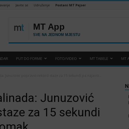
šavanje
Javite se
Udruženje
Postani MT Pejser
NDAR
PUT DO FORME
FOTO/VIDEO
MT TABELE
MT 
da: Junuzović popravio rekord staze za 15 sekundi pa najavio...
N
linada: Junuzović
staze za 15 sekundi
 pomak