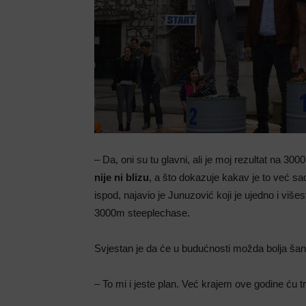
– Da, oni su tu glavni, ali je moj rezultat na 3
nije ni blizu
, a što dokazuje kakav je to već sad
ispod, najavio je Junuzović koji je ujedno i vi
3000m steeplechase.
Svjestan je da će u budućnosti možda bolja šans
– To mi i jeste plan. Već krajem ove godine ću tr