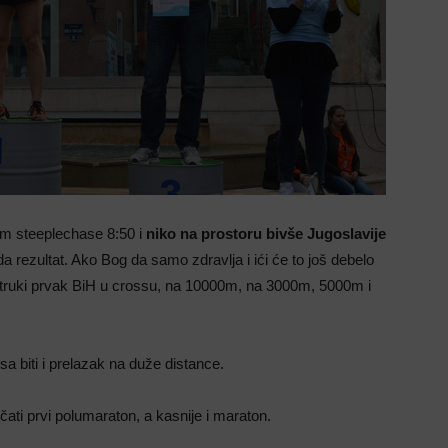
000m steeplechase 8:50 i
niko na prostoru bivše Jugoslavije
a rezultat. Ako Bog da samo zdravlja i ići će to još debelo
šestruki prvak BiH u crossu, na 10000m, na 3000m, 5000m i
a biti i prelazak na duže distance.
čati prvi polumaraton, a kasnije i maraton.