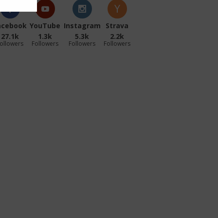
acebook
YouTube
Instagram
Strava
27.1k
1.3k
5.3k
2.2k
ollowers
Followers
Followers
Followers