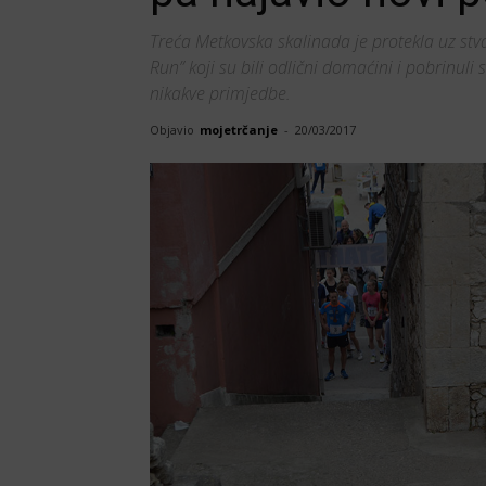
Treća Metkovska skalinada je protekla uz stv
Run” koji su bili odlični domaćini i pobrinuli 
nikakve primjedbe.
Objavio
mojetrčanje
-
20/03/2017