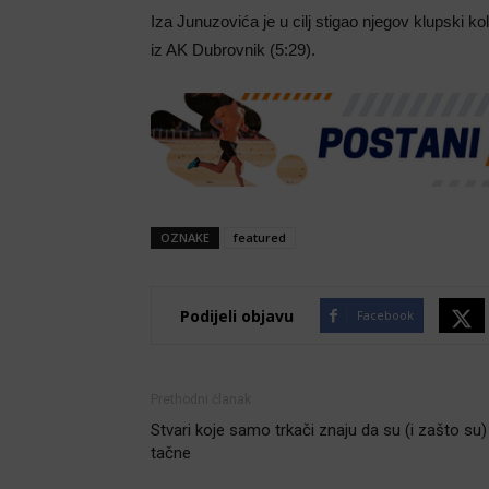
Iza Junuzovića je u cilj stigao njegov klupski k
iz AK Dubrovnik (5:29).
OZNAKE
featured
Podijeli objavu
Facebook
Prethodni članak
Stvari koje samo trkači znaju da su (i zašto su)
tačne