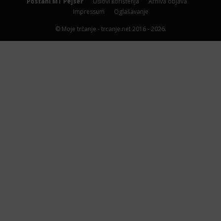
Postani MT Pejser
Uslovi korištenja
Arhiva objava
Impressum
Oglašavanje
© Moje trčanje - trcanje.net 2016 - 2026.