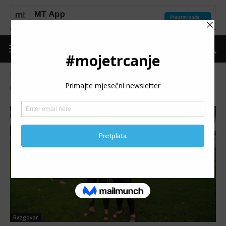
Naslovnica
Oznake
Erol mujanovic
Oznaka: erol mujanovic
Razgovor