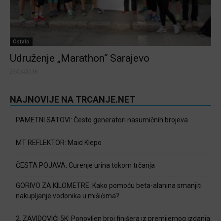
Ostalo
Udruženje „Marathon“ Sarajevo
23/04/2016
NAJNOVIJE NA TRCANJE.NET
PAMETNI SATOVI: Često generatori nasumičnih brojeva
MT REFLEKTOR: Maid Klepo
ČESTA POJAVA: Curenje urina tokom trčanja
GORIVO ZA KILOMETRE: Kako pomoću beta-alanina smanjiti
nakupljanje vodonika u mišićima?
2. ZAVIDOVIĆI 5K: Ponovljen broj finišera iz premijernog izdanja