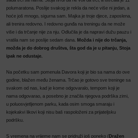
polumaratona. Poslije svakog je rekla da neće više ni jedan, a
hoće još mnogo, sigurna sam. Majka je troje djece, zaposlena,
ali trenira redovno. I redovno gunđa na treningu da ne može
više i da trčanje nije za nju. Odlučila je da napravi dužu pauzu i
vratila nam se poslije sedam dana.
Možda i nije do trčanja,
možda je do dobrog društva, šta god da je u pitanju, Stoja
ipak ne odustaje.
Na početku sam pomenula Davora koji je bio sa nama do ove
godine, blažen među ženama. Trčao je gotovo sve treninge sa
svakom od nas, kad je kome odgovaralo, tempom koji je
nama odgovarao, a posebno je značila njegova podrška zimi,
u poluosvjetljenom parku, kada osim smoga smaraju i
kojekakvi likovi koji nisu baš raspoloženi za prijateljsku
podršku.
S vremena na vrijeme nam se pridruži još poneko (
Dražen