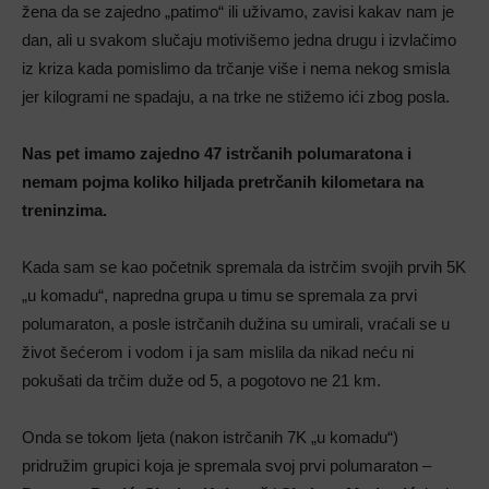
žena da se zajedno „patimo“ ili uživamo, zavisi kakav nam je
dan, ali u svakom slučaju motivišemo jedna drugu i izvlačimo
iz kriza kada pomislimo da trčanje više i nema nekog smisla
jer kilogrami ne spadaju, a na trke ne stižemo ići zbog posla.
Nas pet imamo zajedno 47 istrčanih polumaratona i
nemam pojma koliko hiljada pretrčanih kilometara na
treninzima.
Kada sam se kao početnik spremala da istrčim svojih prvih 5K
„u komadu“, napredna grupa u timu se spremala za prvi
polumaraton, a posle istrčanih dužina su umirali, vraćali se u
život šećerom i vodom i ja sam mislila da nikad neću ni
pokušati da trčim duže od 5, a pogotovo ne 21 km.
Onda se tokom ljeta (nakon istrčanih 7K „u komadu“)
pridružim grupici koja je spremala svoj prvi polumaraton –