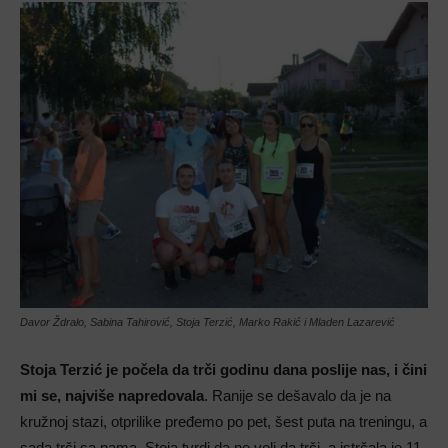
Davor Ždralo, Sabina Tahirović, Stoja Terzić, Marko Rakić i Mladen Lazarević
Stoja Terzić je počela da trči godinu dana poslije nas, i čini
mi se, najviše napredovala
. Ranije se dešavalo da je na
kružnoj stazi, otprilike pređemo po pet, šest puta na treningu, a
sada trči sa nama. Stoja tvrdi da ne voli da trči, a istrčala je 11