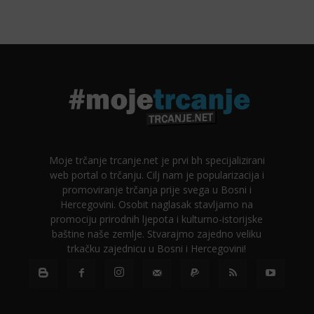
Moje trčanje trcanje.net je prvi bh specijalizirani
web portal o trčanju. Cilj nam je popularizacija i
promoviranje trčanja prije svega u Bosni i
Hercegovini. Osobit naglasak stavljamo na
promociju prirodnih ljepota i kulturno-istorijske
baštine naše zemlje. Stvarajmo zajedno veliku
trkačku zajednicu u Bosni i Hercegovini!