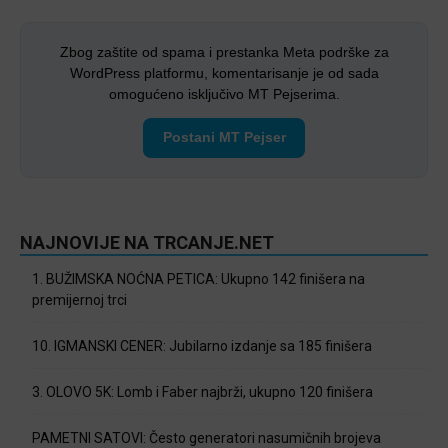
Zbog zaštite od spama i prestanka Meta podrške za
WordPress platformu, komentarisanje je od sada
omogućeno isključivo MT Pejserima.
Postani MT Pejser
NAJNOVIJE NA TRCANJE.NET
1. BUŽIMSKA NOĆNA PETICA: Ukupno 142 finišera na
premijernoj trci
10. IGMANSKI CENER: Jubilarno izdanje sa 185 finišera
3. OLOVO 5K: Lomb i Faber najbrži, ukupno 120 finišera
PAMETNI SATOVI: Često generatori nasumičnih brojeva