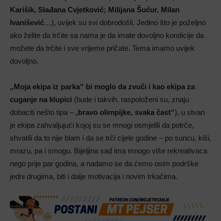
Karišik, Slađana Cvjetković; Milijana Šućur, Milan
Ivanišević
…), uvijek su svi dobrodošli. Jedino što je poželjno
ako želite da trčite sa nama je da imate dovoljno kondicije da
možete da trčite i sve vrijeme pričate. Tema imamo uvijek
dovoljno.
„Moja ekipa iz parka“ bi moglo da zvuči i kao ekipa za
cuganje na klupici
(bude i takvih, raspoloženi su, znaju
dobaciti nešto tipa – „
bravo olimpijke, svaka čast“
), u stvari
je ekipa zahvaljujući kojoj su se mnogi osmjelili da potrče,
shvatili da to nije blam i da se trči cijele godine – po suncu, kiši,
mrazu, pa i smogu. Bijeljina sad ima mnogo više rekreativaca
nego prije par godina, a nadamo se da ćemo osim podrške
jedni drugima, biti i dalje motivacija i novim trkačima.