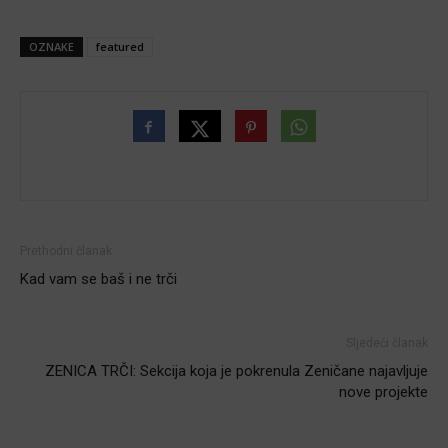
OZNAKE
featured
Prethodni članak
Kad vam se baš i ne trči
Sljedeći članak
ZENICA TRČI: Sekcija koja je pokrenula Zeničane najavljuje
nove projekte