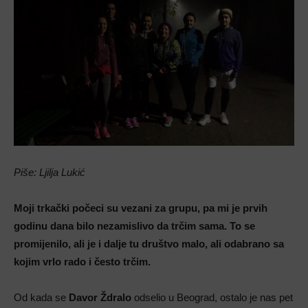
Piše: Ljilja Lukić
Moji trkački počeci su vezani za grupu, pa mi je prvih
godinu dana bilo nezamislivo da trčim sama. To se
promijenilo, ali je i dalje tu društvo malo, ali odabrano sa
kojim vrlo rado i često trčim.
Od kada se
Davor Ždralo
odselio u Beograd, ostalo je nas pet