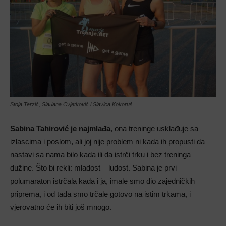
Stoja Terzić, Slađana Cvjetković i Slavica Kokoruš
Sabina Tahirović je najmlađa
, ona treninge usklađuje sa
izlascima i poslom, ali joj nije problem ni kada ih propusti da
nastavi sa nama bilo kada ili da istrči trku i bez treninga
dužine. Što bi rekli: mladost – ludost. Sabina je prvi
polumaraton istrčala kada i ja, imale smo dio zajedničkih
priprema, i od tada smo trčale gotovo na istim trkama, i
vjerovatno će ih biti još mnogo.