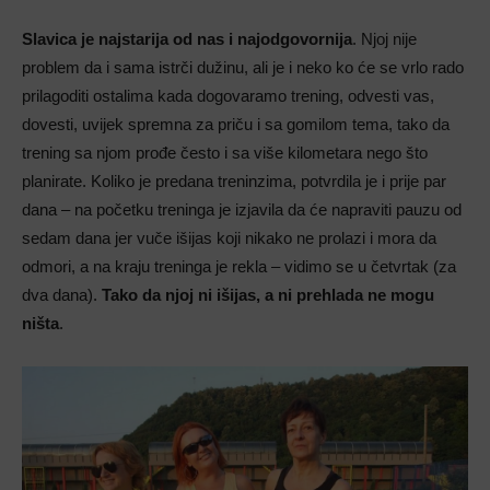
Slavica je najstarija od nas i najodgovornija
. Njoj nije
problem da i sama istrči dužinu, ali je i neko ko će se vrlo rado
prilagoditi ostalima kada dogovaramo trening, odvesti vas,
dovesti, uvijek spremna za priču i sa gomilom tema, tako da
trening sa njom prođe često i sa više kilometara nego što
planirate. Koliko je predana treninzima, potvrdila je i prije par
dana – na početku treninga je izjavila da će napraviti pauzu od
sedam dana jer vuče išijas koji nikako ne prolazi i mora da
odmori, a na kraju treninga je rekla – vidimo se u četvrtak (za
dva dana).
Tako da njoj ni išijas, a ni prehlada ne mogu
ništa
.