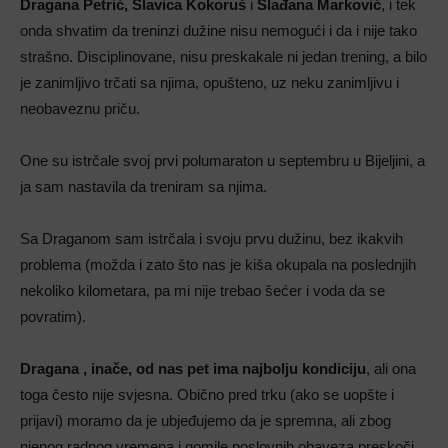
Dragana Petrić, Slavica Kokoruš
i
Slađana Marković
, i tek
onda shvatim da treninzi dužine nisu nemogući i da i nije tako
strašno. Disciplinovane, nisu preskakale ni jedan trening, a bilo
je zanimljivo trčati sa njima, opušteno, uz neku zanimljivu i
neobaveznu priču.
One su istrčale svoj prvi polumaraton u septembru u Bijeljini, a
ja sam nastavila da treniram sa njima.
Sa Draganom sam istrčala i svoju prvu dužinu, bez ikakvih
problema (možda i zato što nas je kiša okupala na poslednjih
nekoliko kilometara, pa mi nije trebao šećer i voda da se
povratim).
Dragana , inače, od nas pet ima najbolju kondiciju
, ali ona
toga često nije svjesna. Obično pred trku (ako se uopšte i
prijavi) moramo da je ubjeđujemo da je spremna, ali zbog
njenog radnog vremena i gomile poslovnih obaveza preskoči