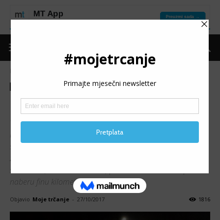
Naslovnica
Moje trčanje
Ostalo
Moje trčanje
Ostalo
Moja ekipa iz parka
Više puta smo pisali o tome zašto je dobro trčanje u grupi,
koliko je motivišuće, pa gotovo i terapeutsko, naročito ako
se nađe grupa koja je sličnih interesovanja, pa im onda
zajednički treninzi dođu kao najopušteniji dio dana, i tih
sat ili dva (ako se trči dužina) pretresu sve teme i usput
naberu finu kilometražu.
Objavio
Moje trčanje
-
27/10/2017
1816