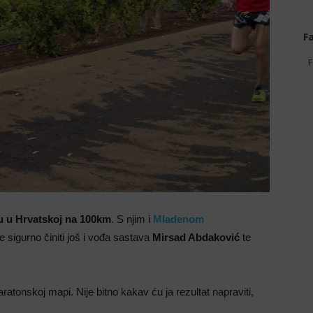
F
F
 u Hrvatskoj na 100km
. S njim i
Mladenom
e sigurno činiti još i vođa sastava
Mirsad Abdaković
te
aratonskoj mapi. Nije bitno kakav ću ja rezultat napraviti,