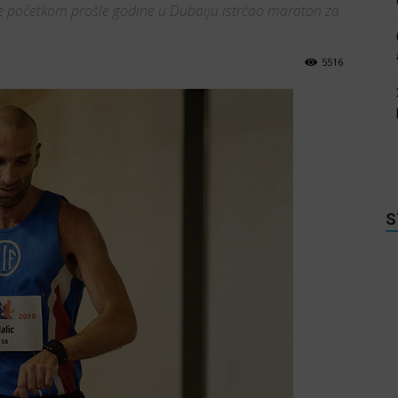
je početkom prošle godine u Dubaiju istrčao maraton za
5516
S