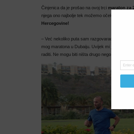
Činjenica da je prošao na ovoj trci
maraton za 
njega ono najbolje tek možemo očekivati.
I to 
Hercegovine!
– Već nekoliko puta sam razgovarao sa vođom
mog maratona u Dubaiju. Uvijek mi je bila velik
raditi. Ne mogu biti ništa drugo nego Bosanac, 