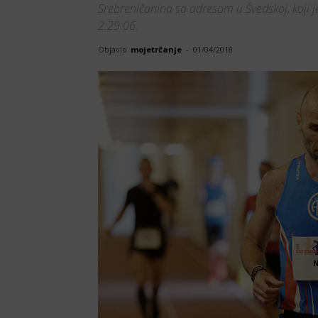
Srebreničanina sa adresom u Švedskoj, koji 
2:29:06.
Objavio
mojetrčanje
-
01/04/2018