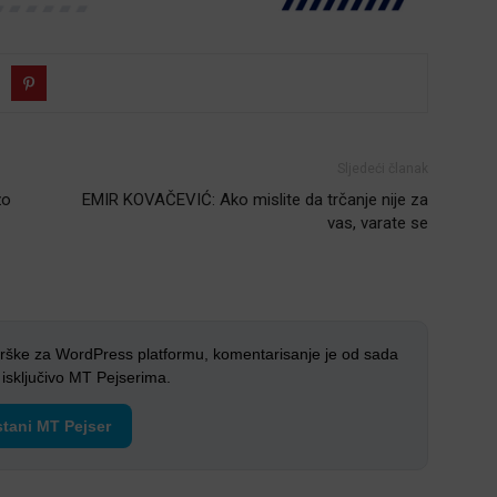
Sljedeći članak
žo
EMIR KOVAČEVIĆ: Ako mislite da trčanje nije za
vas, varate se
rške za WordPress platformu, komentarisanje je od sada
sključivo MT Pejserima.
tani MT Pejser