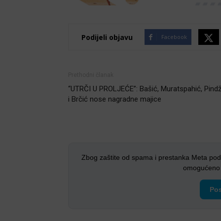
Podijeli objavu
Facebook
Prethodni članak
“UTRČI U PROLJEĆE”: Bašić, Muratspahić, Pind
i Brčić nose nagradne majice
Zbog zaštite od spama i prestanka Meta pod
omogućeno i
Pos