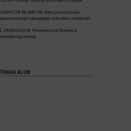
ČESTA POJAVA: Curenje urina tokom trčanja
GORIVO ZA KILOMETRE: Kako pomoću beta-
alanina smanjiti nakupljanje vodonika u mišićima?
2. ZAVIDOVIĆI 5K: Ponovljen broj finišera iz
premijernog izdanja
TRAVA KLUB