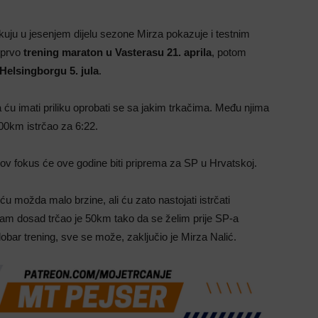
kuju u jesenjem dijelu sezone Mirza pokazuje i testnim
e prvo
trening maraton u Vasterasu 21. aprila
, potom
Helsingborgu 5. jula
.
 ću imati priliku oprobati se sa jakim trkačima. Među njima
100km istrčao za 6:22.
ov fokus će ove godine biti priprema za SP u Hrvatskoj.
 ću možda malo brzine, ali ću zato nastojati istrčati
sam dosad trčao je 50km tako da se želim prije SP-a
bar trening, sve se može, zaključio je Mirza Nalić.