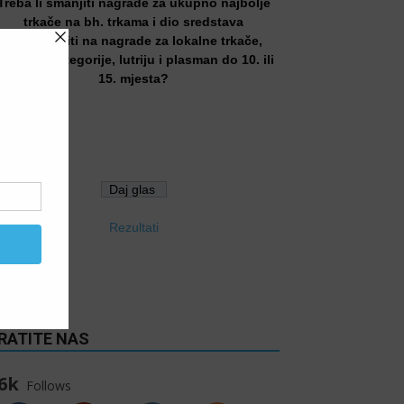
Treba li smanjiti nagrade za ukupno najbolje
trkače na bh. trkama i dio sredstava
preusmjeriti na nagrade za lokalne trkače,
tarosne kategorije, lutriju i plasman do 10. ili
15. mjesta?
Da
Ne
Rezultati
RATITE NAS
6k
Follows