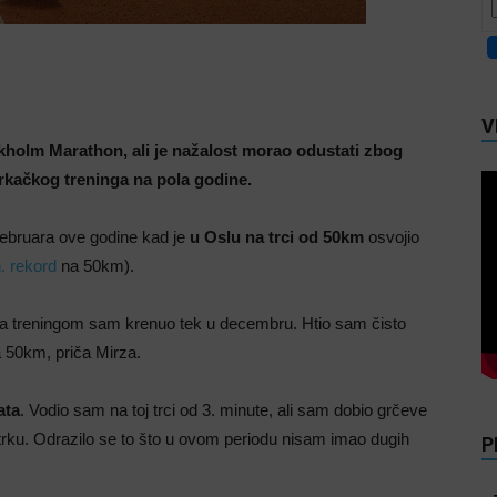
V
kholm Marathon, ali je nažalost morao odustati zbog
 trkačkog treninga na pola godine.
 februara ove godine kad je
u Oslu na trci od 50km
osvojio
. rekord
na 50km).
sa treningom sam krenuo tek u decembru. Htio sam čisto
na 50km, priča Mirza.
ata
. Vodio sam na toj trci od 3. minute, ali sam dobio grčeve
rku. Odrazilo se to što u ovom periodu nisam imao dugih
P