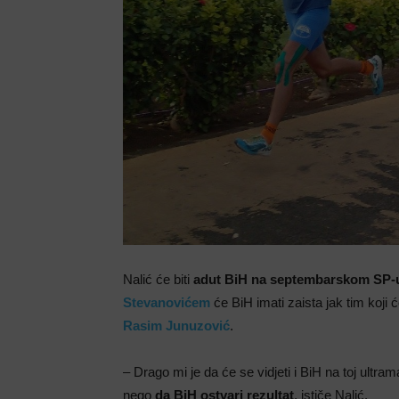
Nalić će biti
adut BiH na septembarskom SP-u
Stevanovićem
će BiH imati zaista jak tim koji ć
Rasim Junuzović
.
– Drago mi je da će se vidjeti i BiH na toj ultram
nego
da BiH ostvari rezultat
, ističe Nalić.