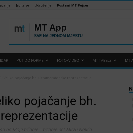
šavanje
Javite se
Udruženje
Postani MT Pejser
NDAR
PUT DO FORME
FOTO/VIDEO
MT TABELE
MT 
: Veliko pojačanje bh. ultramaratonske reprezentacije
N
iko pojačanje bh.
reprezentacije
mo na Moje trčanje – trcanje.net Mirzu Nalića,