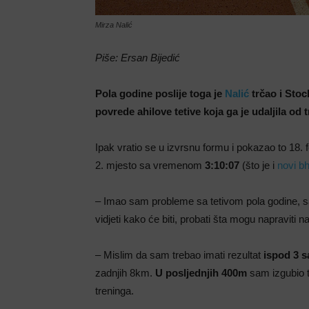
Mirza Nalić
Piše: Ersan Bijedić
Pola godine poslije toga je
Nalić
trčao i Stoc
povrede ahilove tetive koja ga je udaljila od
Ipak vratio se u izvrsnu formu i pokazao to 18.
2. mjesto sa vremenom
3:10:07
(što je i
novi bh
– Imao sam probleme sa tetivom pola godine, 
vidjeti kako će biti, probati šta mogu napraviti 
– Mislim da sam trebao imati rezultat
ispod 3 s
zadnjih 8km.
U posljednjih 400m
sam izgubio t
treninga.