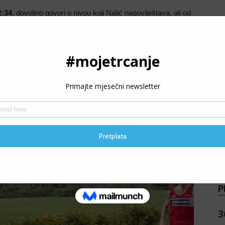
2:34
, dovoljno govori o nivou koji Nalić nagoviještava, ali od
u dresu
ultramaratonske reprezentacije
Bosne i
s
 tima,
Mirsadom Abdakovićem
, u kontaktu smo još od
a želja da predstavljam BiH i nadam se da ću to ove godine i
moje je sve dole, kaže Mirza.
P
3