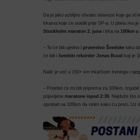
Da je jako ozbiljno shvatio obaveze koje ga oče
trkama koje će uraditi prije SP-a. U planu mu j
Stockholm maraton 2. juna
i trka na
100km u 
– To će biti ujedno i
prvenstvo Švedske
tako da
će biti i
švedski rekorder Jonas Buud
koji je 
Nalić je već u 150+ km trkačkom treningu i njeg
– Prioritet će mi biti priprema za 100km. Izgubit
prijavljene
maratone ispod 2:30
. Najduže što 
oprobati na 100km da vidim kako ću proći. Uz do