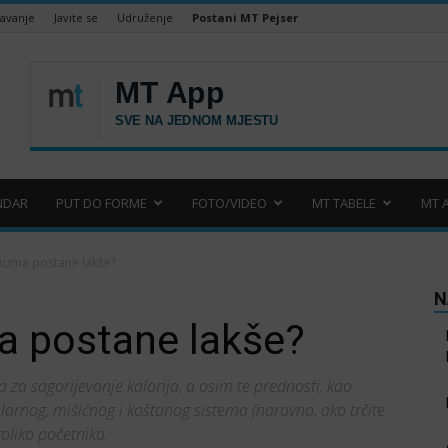
šavanje
Javite se
Udruženje
Postani MT Pejser
NDAR
PUT DO FORME
FOTO/VIDEO
MT TABELE
MT 
icima postane lakše?
N
a postane lakše?
a za sagorijevanje kalorija, a osim te prednosti, kao
larnog, mišićnog i koštanog sistema (naravno, ako trčite
toliko početnika.