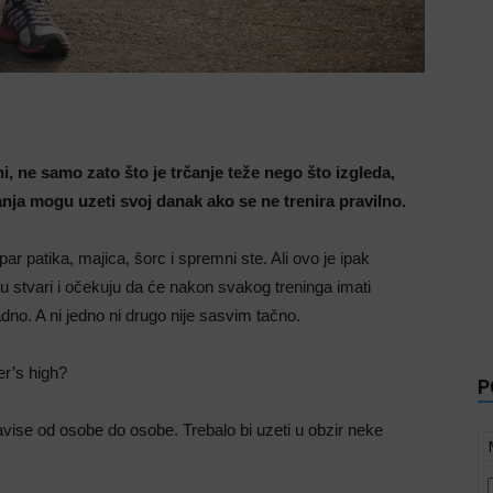
i, ne samo zato što je trčanje teže nego što izgleda,
anja mogu uzeti svoj danak ako se ne trenira pravilno.
par patika, majica, šorc i spremni ste. Ali ovo je ipak
u stvari i očekuju da će nakon svakog treninga imati
jadno. A ni jedno ni drugo nije sasvim tačno.
er’s high?
P
avise od osobe do osobe. Trebalo bi uzeti u obzir neke