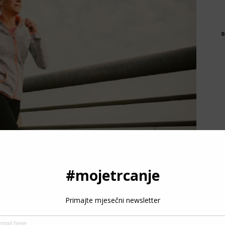
s
P
e tijelu trebati više vremena za navikavanje na trčanje –
3
to vrijeme je potrebno i težim trkačima, jer oni ipak nose