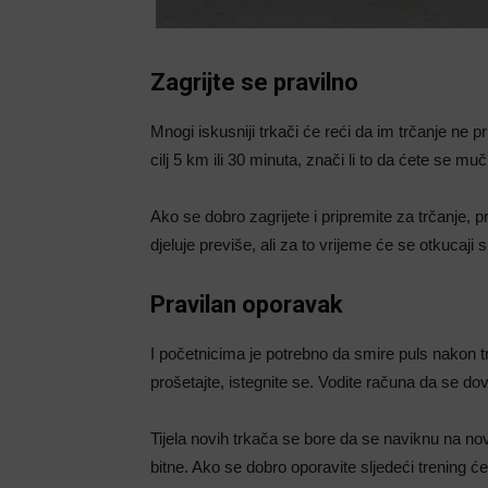
Zagrijte se pravilno
Mnogi iskusniji trkači će reći da im trčanje ne p
cilj 5 km ili 30 minuta, znači li to da ćete se muč
Ako se dobro zagrijete i pripremite za trčanje,
djeluje previše, ali za to vrijeme će se otkucaji sr
Pravilan oporavak
I početnicima je potrebno da smire puls nakon tr
prošetajte, istegnite se. Vodite računa da se dovo
Tijela novih trkača se bore da se naviknu na no
bitne. Ako se dobro oporavite sljedeći trening će