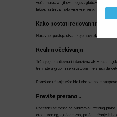
veću masu, a njihove noge, zglobovi i kosti ap
lakše, ali treba malo više vremena.
Kako postati redovan trkač?
Naravno, postoje stvari koje novi trkači mogu da
Realna očekivanja
Trčanje je zahtjevna i intenzivna aktivnost, i ti
trenirate u grupi ili sa društvom, ne znači da ćete
Ponekad trčanje teže ide i ako se niste naspava
Previše prerano…
Početnici se često ne pridržavaju trening plana, 
cross trening, ojačaće vas, pa će i trčanje ići la