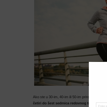
Ako ste u 30-im, 40-im ili 50-im prirodno je da ć
četiri do šest sedmica redovnog treninga
. Is