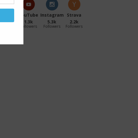
acebook
YouTube
Instagram
Strava
27.1k
1.3k
5.3k
2.2k
ollowers
Followers
Followers
Followers