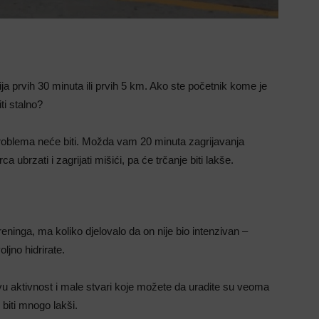
rija prvih 30 minuta ili prvih 5 km. Ako ste početnik kome je
iti stalno?
 problema neće biti. Možda vam 20 minuta zagrijavanja
ca ubrzati i zagrijati mišići, pa će trčanje biti lakše.
eninga, ma koliko djelovalo da on nije bio intenzivan –
ljno hidrirate.
vu aktivnost i male stvari koje možete da uradite su veoma
 biti mnogo lakši.