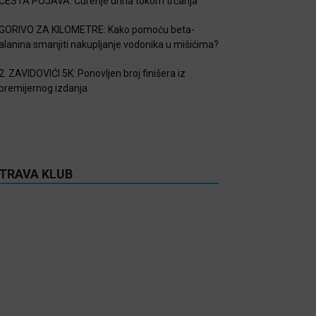
ČESTA POJAVA: Curenje urina tokom trčanja
GORIVO ZA KILOMETRE: Kako pomoću beta-
alanina smanjiti nakupljanje vodonika u mišićima?
2. ZAVIDOVIĆI 5K: Ponovljen broj finišera iz
premijernog izdanja
TRAVA KLUB