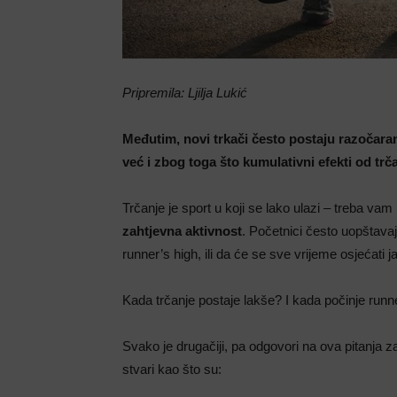
Pripremila: Ljilja Lukić
Međutim, novi trkači često postaju razočaran
već i zbog toga što kumulativni efekti od trč
Trčanje je sport u koji se lako ulazi – treba vam 
zahtjevna aktivnost
. Početnici često uopštavaj
runner’s high, ili da će se sve vrijeme osjećati 
Kada trčanje postaje lakše? I kada počinje runn
Svako je drugačiji, pa odgovori na ova pitanja z
stvari kao što su: