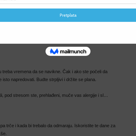
sorbuju jače udarce svakim korakom. Trčanje će postati
F
F
 urade i olakšaju tranziciju od teškog do lakšeg treninga:
jelu treba vremena da se navikne. Čak i ako ste počeli da
 isto napredovati. Budte strpljivi i držite se plana.
li, pod stresom ste, prehlađeni, muče vas alergije i sl…
pa trče i kada bi trebalo da odmaraju. Iskoristite te dane za
kše.