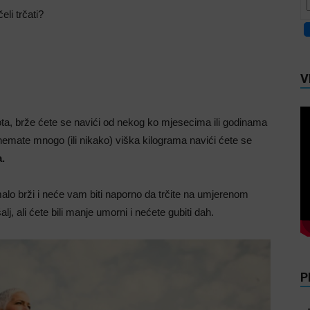
eli trčati?
V
ota, brže ćete se navići od nekog ko mjesecima ili godinama
 nemate mnogo (ili nikako) viška kilograma navići ćete se
.
malo brži i neće vam biti naporno da trčite na umjerenom
j, ali ćete bili manje umorni i nećete gubiti dah.
P