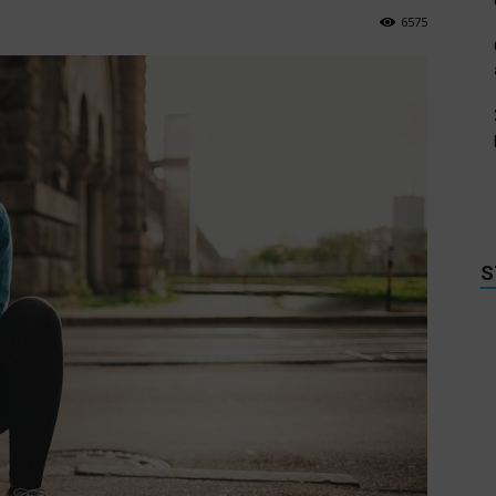
6575
S