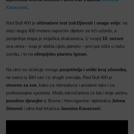
Kavazović
.
Red Bull 400 je
ultimativni test izdržljivosti i snage volje
: na
stazi dugoj 400 metara najvećim dijelom se trči uzbrdo, a
posljednja etapa je skijaška skakaonica. U svojoj
10. sezoni
ova utrka – koja je obišla cijelu planetu – prvi put stiže u našu
zemlju, i to na
olimpijsku planinu Igman
.
Na utrci se očekuje mnogo
posjetitelja i veliki broj učesnika
,
ne samo iz BiH već i iz drugih zemalja. Red Bull 400 je
otvoren za sve
, kako za rekreativce i amatere tako i za
profesionalne sportiste. Među takmičarima će biti i dvije uistinu
posebne djevojke
iz Bosne i Hercegovine: alpinistica
Jelena
Simović
i ultra trail trkačica
Jasmina Kavazović
.