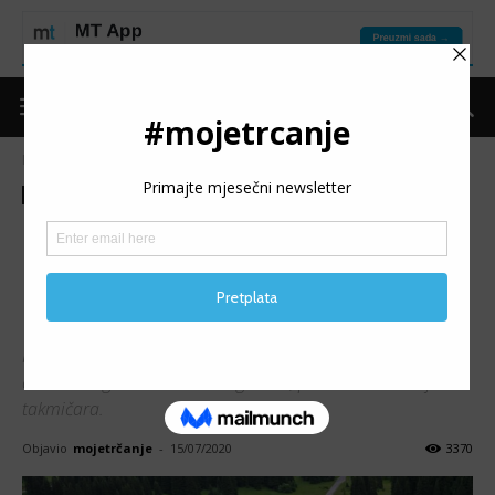
Naslovnica
Trke
Najave
Trke
Najave
Promo
RED BULL 400: Jasmina
Kavazović i Jelena Simović
na Igmanu očekuju spektakl
Red Bull 400, „najteža svjetska utrka na 400 metara“, koja
će se 8. augusta održati na Igmanu, privlači veliki broj
takmičara.
Objavio
mojetrčanje
-
15/07/2020
3370