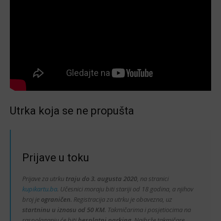
Utrka koja se ne propušta
Prijave u toku
Prijave za utrku
traju do 3. augusta 2020
, na stranici
kupikartu.ba
. Učesnici moraju biti stariji od 18 godina, a njihov
broj je
ograničen
. Registracija za utrku je obavezna, uz
startninu u iznosu od 50 KM
. Takmičarima i posjetiocima na
raspolaganju će biti
besplatni parking
. Najbrže takmičare