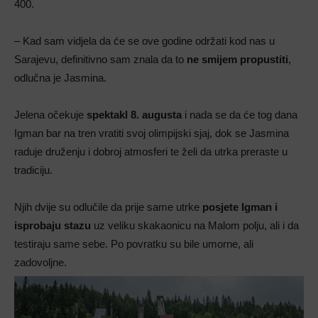
400.
– Kad sam vidjela da će se ove godine održati kod nas u
Sarajevu, definitivno sam znala da to
ne smijem propustiti
,
odlučna je Jasmina.
Jelena očekuje
spektakl 8. augusta
i nada se da će tog dana
Igman bar na tren vratiti svoj olimpijski sjaj, dok se Jasmina
raduje druženju i dobroj atmosferi te želi da utrka preraste u
tradiciju.
Njih dvije su odlučile da prije same utrke
posjete Igman i
isprobaju stazu
uz veliku skakaonicu na Malom polju, ali i da
testiraju same sebe. Po povratku su bile umorne, ali
zadovoljne.