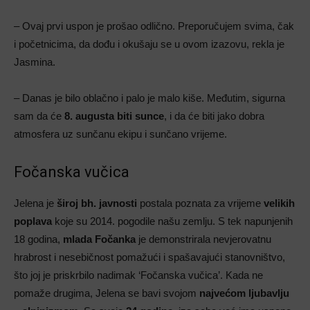
– Ovaj prvi uspon je prošao odlično. Preporučujem svima, čak
i početnicima, da dođu i okušaju se u ovom izazovu, rekla je
Jasmina.
– Danas je bilo oblačno i palo je malo kiše. Međutim, sigurna
sam da će
8. augusta biti sunce
, i da će biti jako dobra
atmosfera uz sunčanu ekipu i sunčano vrijeme.
Fočanska vučica
Jelena je
široj bh. javnosti
postala poznata za vrijeme
velikih
poplava
koje su 2014. pogodile našu zemlju. S tek napunjenih
18 godina,
mlada Fočanka
je demonstrirala nevjerovatnu
hrabrost i nesebičnost pomažući i spašavajući stanovništvo,
što joj je priskrbilo nadimak ‘Fočanska vučica’. Kada ne
pomaže drugima, Jelena se bavi svojom
najvećom ljubavlju