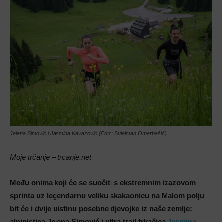
Jelena Simović i Jasmina Kavazović (Foto: Sulejman Omerbašić)
Moje trčanje – trcanje.net
Među onima koji će se suočiti s ekstremnim izazovom
sprinta uz legendarnu veliku skakaonicu na Malom polju
bit će i dvije uistinu posebne djevojke iz naše zemlje:
alpinistica Jelena Simović i ultra trail trkačica
Jasmina