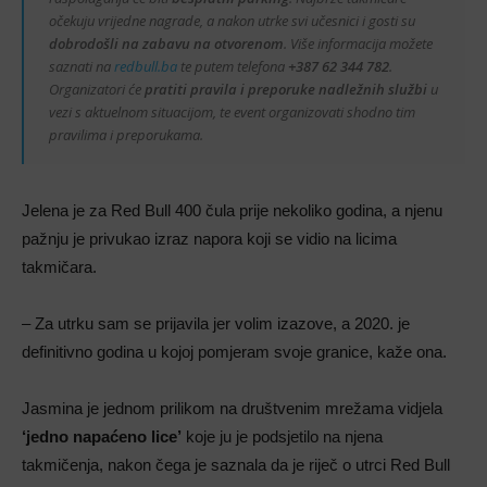
očekuju vrijedne nagrade, a nakon utrke svi učesnici i gosti su
dobrodošli na zabavu na otvorenom
. Više informacija možete
saznati na
redbull.ba
te putem telefona
+387 62 344 782
.
Organizatori će
pratiti pravila i preporuke nadležnih službi
u
vezi s aktuelnom situacijom, te event organizovati shodno tim
pravilima i preporukama.
Jelena je za Red Bull 400 čula prije nekoliko godina, a njenu
pažnju je privukao izraz napora koji se vidio na licima
takmičara.
– Za utrku sam se prijavila jer volim izazove, a 2020. je
definitivno godina u kojoj pomjeram svoje granice, kaže ona.
Jasmina je jednom prilikom na društvenim mrežama vidjela
‘jedno napaćeno lice’
koje ju je podsjetilo na njena
takmičenja, nakon čega je saznala da je riječ o utrci Red Bull