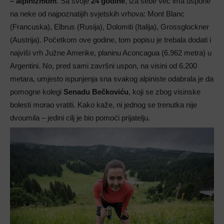
– alpinizmom
. Sa svoje
24 godine
, iza sebe već ima uspone
na neke od najpoznatijih svjetskih vrhova: Mont Blanc
(Francuska), Elbrus (Rusija), Dolomiti (Italija), Grossglockner
(Austrija). Početkom ove godine, tom popisu je trebala dodati i
najviši vrh Južne Amerike, planinu Aconcagua (6.962 metra) u
Argentini. No, pred sami završni uspon, na visini od 6.200
metara, umjesto ispunjenja sna svakog alpiniste odabrala je da
pomogne kolegi
Senadu Bečkoviću
, koji se zbog visinske
bolesti morao vratiti. Kako kaže, ni jednog se trenutka nije
dvoumila – jedini cilj je bio pomoći prijatelju.