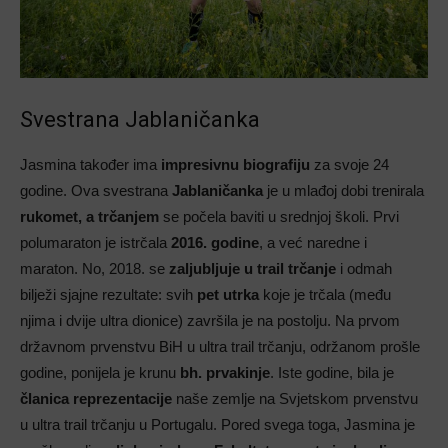
Svestrana Jablaničanka
Jasmina također ima
impresivnu biografiju
za svoje 24
godine. Ova svestrana
Jablaničanka
je u mlađoj dobi trenirala
rukomet, a trčanjem
se počela baviti u srednjoj školi. Prvi
polumaraton je istrčala
2016. godine
, a već naredne i
maraton. No, 2018. se
zaljubljuje u trail trčanje
i odmah
bilježi sjajne rezultate: svih
pet utrka
koje je trčala (među
njima i dvije ultra dionice) završila je na postolju. Na prvom
državnom prvenstvu BiH u ultra trail trčanju, održanom prošle
godine, ponijela je krunu
bh. prvakinje
. Iste godine, bila je
članica reprezentacije
naše zemlje na Svjetskom prvenstvu
u ultra trail trčanju u Portugalu. Pored svega toga, Jasmina je