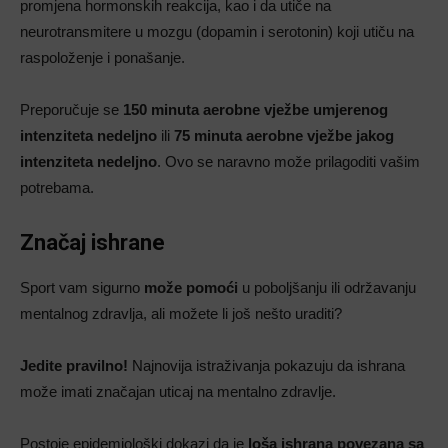
promjena hormonskih reakcija, kao i da utiče na
neurotransmitere u mozgu (dopamin i serotonin) koji utiču na
raspoloženje i ponašanje.
Preporučuje se
150 minuta aerobne vježbe umjerenog
intenziteta nedeljno
ili
75 minuta aerobne vježbe jakog
intenziteta nedeljno
. Ovo se naravno može prilagoditi vašim
potrebama.
Značaj ishrane
Sport vam sigurno
može pomoći
u poboljšanju ili održavanju
mentalnog zdravlja, ali možete li još nešto uraditi?
Jedite pravilno!
Najnovija istraživanja pokazuju da ishrana
može imati značajan uticaj na mentalno zdravlje.
Postoje epidemiološki dokazi da je
loša ishrana povezana sa