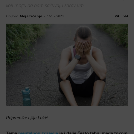
koji mogu da nam sačuvaju zdrav um.
Objavio
Moje trčanje
-
16/07/2020
3544
Pripremila: Ljilja Lukić
Tema
mentalnog zdravlja
je i dalje često tabu, mada tokom