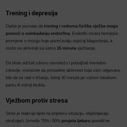
Trening i depresija
Opšte je poznato da
trening i redovna fizička vježba mogu
pomoći u oslobađanju endorfina
. Endorfin stvara hemijske
promjene u mozgu koje povećavaju osjećaj blagostanja, a
može se aktivirati sa samo
15 minuta
vježbanja.
Da biste održali zdravu ravnotežu i poboljšali mentalno
zdravlje, moraćete da pronađete aktivnost koja vam odgovara,
bilo da se radi o trčanju, šetnji 30 minuta po vašem lokalnom
parku ili vožnji bicikla.
Vježbom protiv stresa
Stres je reakcija tijela na prijeteću situaciju, objašnjavaju
stručnjaci. Između 75% i 90%
posjeta ljekaru
porodične