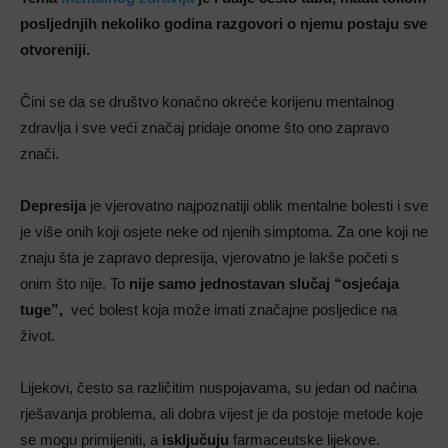
posljednjih nekoliko godina razgovori o njemu postaju sve
otvoreniji.
Čini se da se društvo konačno okreće korijenu mentalnog
zdravlja i sve veći značaj pridaje onome što ono zapravo
znači.
Depresija
je vjerovatno najpoznatiji oblik mentalne bolesti i sve
je više onih koji osjete neke od njenih simptoma. Za one koji ne
znaju šta je zapravo depresija, vjerovatno je lakše početi s
onim što nije. To
nije samo jednostavan slučaj “osjećaja
tuge”,
već bolest koja može imati značajne posljedice na
život.
Lijekovi, često sa različitim nuspojavama, su jedan od načina
rješavanja problema, ali dobra vijest je da postoje metode koje
se mogu primijeniti, a
isključuju
farmaceutske lijekove.