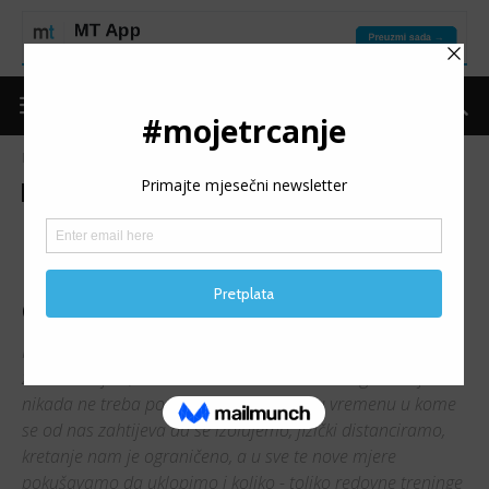
Naslovnica
Put do forme
Put do forme
Trening
MENTALNO ZDRAVLJE:
Može li redovan trening biti
od pomoći?
Postoji puno istine u pomalo modifikovanoj izreci: „u
zdravom tijelu, zdrav um“. Važnost mentalnog zdravlja
nikada ne treba podcijeniti, a posebno u vremenu u kome
se od nas zahtijeva da se izolujemo, fizički distanciramo,
kretanje nam je ograničeno, a u sve te nove mjere
pokušavamo da uklopimo i koliko - toliko redovne treninge