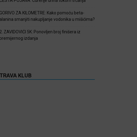
ČESTA POJAVA: Curenje urina tokom trčanja
GORIVO ZA KILOMETRE: Kako pomoću beta-
alanina smanjiti nakupljanje vodonika u mišićima?
2. ZAVIDOVIĆI 5K: Ponovljen broj finišera iz
premijernog izdanja
TRAVA KLUB