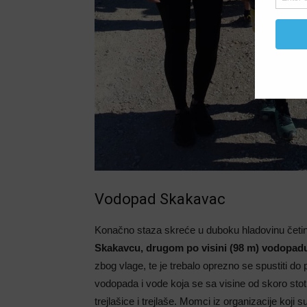
Vodopad Skakavac
Konačno staza skreće u duboku hladovinu četin
Skakavcu, drugom po visini (98 m) vodopad
zbog vlage, te je trebalo oprezno se spustiti do 
vodopada i vode koja se sa visine od skoro sto
trejlašice i trejlaše. Momci iz organizacije koji 