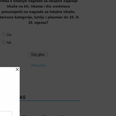
Treba li smanjiti nagrade za ukupno najbolje
trkače na bh. trkama i dio sredstava
preusmjeriti na nagrade za lokalne trkače,
tarosne kategorije, lutriju i plasman do 10. ili
15. mjesta?
Da
Ne
Rezultati
RATITE NAS
6k
Follows