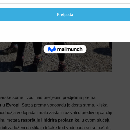
F
F
arske šume i vodi nas prelijepim predjelima prema
u u Evropi
. Staza prema vodopadu je dosta strma, kliska
podnožja vodopada i malo zastati i uživati u predivnoj čaroliji
tinu metara
raspršuje i hidrira prolaznike
, u ovom slučaju
su bili zaduženi da slikaju trčake kod vodopada su se našalili,