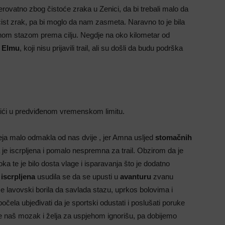
jerovatno zbog čistoće zraka u Zenici, da bi trebali malo da
čist zrak, pa bi moglo da nam zasmeta. Naravno to je bila
vnom stazom prema cilju. Negdje na oko kilometar od
i Elmu
, koji nisu prijavili trail, ali su došli da budu podrška
i stići u predviđenom vremenskom limitu.
ja malo odmakla od nas dvije , jer Amna usljed
stomačnih
 je iscrpljena i pomalo nespremna za trail. Obzirom da je
ka te je bilo dosta vlage i isparavanja što je dodatno
e
iscrpljena
usudila se da se upusti u
avanturu
zvanu
e lavovski borila da savlada stazu, uprkos bolovima i
ela ubjeđivati da je sportski odustati i poslušati poruke
je naš mozak i želja za uspjehom ignorišu, pa dobijemo