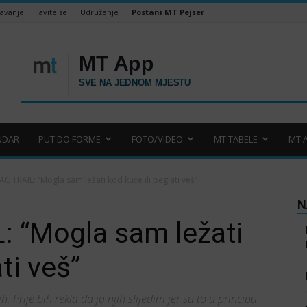
šavanje
Javite se
Udruženje
Postani MT Pejser
NDAR
PUT DO FORME
FOTO/VIDEO
MT TABELE
MT 
C TRAIL: “Mogla sam ležati kod kuće ili peglati veš”
N
 “Mogla sam ležati
ti veš”
h. Prije bih rekla da ja njih slijedim jer su to u principu