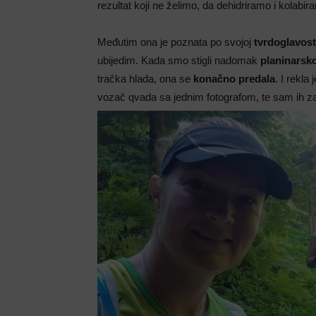
rezultat koji ne želimo, da dehidriramo i kolabiram
Međutim ona je poznata po svojoj
tvrdoglavost
ubijedim. Kada smo stigli nadomak
planinarsk
tračka hlada, ona se
konačno predala
. I rekla
vozač qvada sa jednim fotografom, te sam ih z