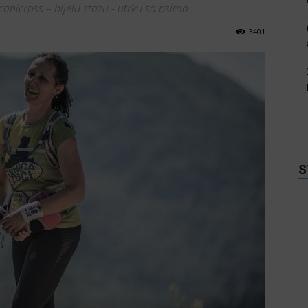
anicross – bijelu stazu - utrku sa psima.
3401
S