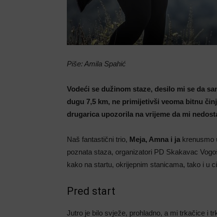
Piše: Amila Spahić
Vodeći se dužinom staze, desilo mi se da sam
dugu 7,5 km, ne primijetivši veoma bitnu čin
drugarica upozorila na vrijeme da mi nedost
Naš fantastični trio,
Meja, Amna i ja
krenusmo u
poznata staza, organizatori PD Skakavac Vog
kako na startu, okrijepnim stanicama, tako i u cil
Pred start
Jutro je bilo svježe, prohladno, a mi trkačice i tr