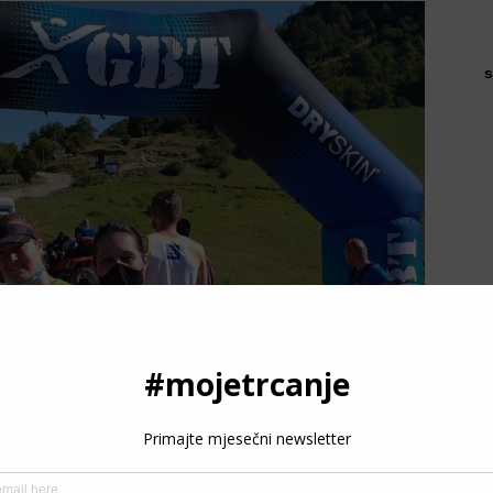
s
P
3