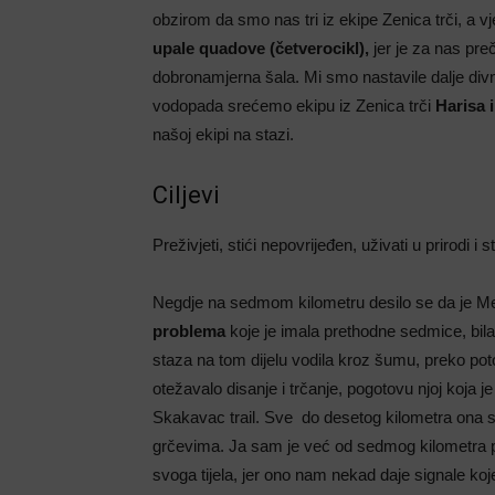
obzirom da smo nas tri iz ekipe Zenica trči, a v
upale quadove (četverocikl),
jer je za nas pre
dobronamjerna šala. Mi smo nastavile dalje di
vodopada srećemo ekipu iz Zenica trči
Harisa 
našoj ekipi na stazi.
Ciljevi
Preživjeti, stići nepovrijeđen, uživati u prirodi 
Negdje na sedmom kilometru desilo se da je Me
problema
koje je imala prethodne sedmice, bila
staza na tom dijelu vodila kroz šumu, preko poto
otežavalo disanje i trčanje, pogotovu njoj koja j
Skakavac trail. Sve do desetog kilometra ona s
grčevima. Ja sam je već od sedmog kilometra poč
svoga tijela, jer ono nam nekad daje signale ko