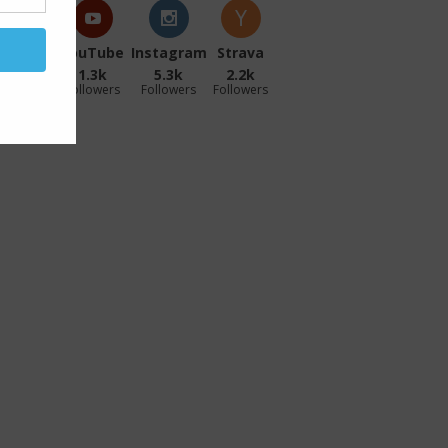
acebook
YouTube
Instagram
Strava
27.1k
1.3k
5.3k
2.2k
ollowers
Followers
Followers
Followers