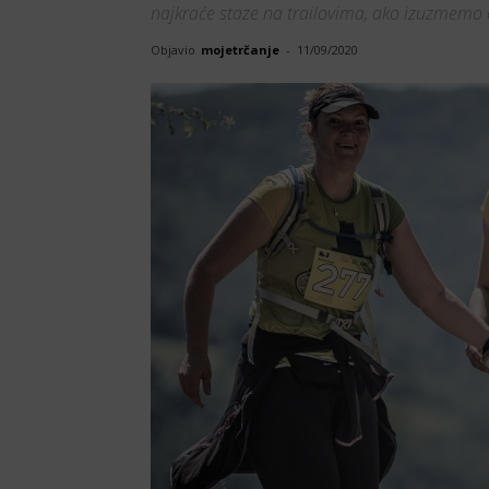
najkraće staze na trailovima, ako izuzmemo c
Objavio
mojetrčanje
-
11/09/2020