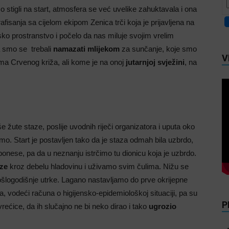
stigli na start, atmosfera se već uvelike zahuktavala i ona
afisanja sa cijelom ekipom Zenica trči koja je prijavljena na
ko prostranstvo i počelo da nas miluje svojim vrelim
 smo se trebali
namazati mlijekom
za sunčanje, koje smo
V
oma Crvenog križa, ali kome je na onoj
jutarnjoj svježini
, na
še žute staze, poslije uvodnih riječi organizatora i uputa oko
mo. Start je postavljen tako da je staza odmah bila uzbrdo,
ponese, pa da u neznanju istrčimo tu dionicu koja je uzbrdo.
ze
kroz debelu hladovinu i uživamo svim čulima. Nižu se
prošlogodišnje utrke. Lagano nastavljamo do prve okrijepne
, vodeći računa o higijensko-epidemiološkoj situaciji, pa su
P
ećice, da ih slučajno ne bi neko dirao i tako
ugrozio