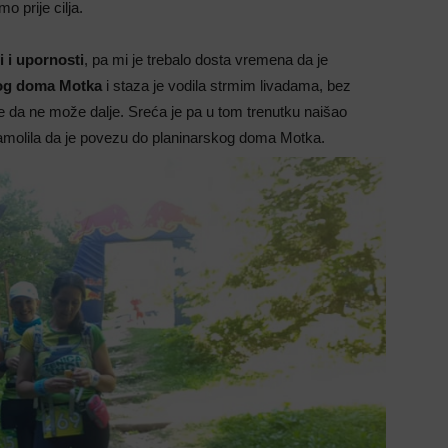
o prije cilja.
i i upornosti
, pa mi je trebalo dosta vremena da je
og doma Motka
i staza je vodila strmim livadama, bez
 je da ne može dalje. Sreća je pa u tom trenutku naišao
amolila da je povezu do planinarskog doma Motka.