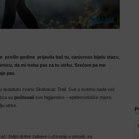
 prošle godine prijavila baš tu, canicross bijelu stazu,
jenicu, da mi treba pas za tu utrku. Srećom pa me
aje pas.
 avanturu zvanu Skakavac Trail. Sve u svemu sada već
ošća su
poštovali
sve higijensko – epidemiološke mjere,
ju utrke.
P
kači željni dobre zabave i uživanja u prirodi, sa