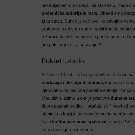
nestrpljenjem smo čekali da startamo. Kada smo 
početnička euforija
je rasla. Obavili smo fotogr
žutu stazu. Sunce je već uvelike osvajalo nebes
zrakama, a mi smo samo mogli konstatovati da
u žurbi ostavili u automobilu parkiranom kod d
um palo mlijeko za sunčanje?!
Pokret uzbrdo
Bližilo se 10 sati kada je predviđen start ove na
markacija i okrijepnih stanica
, konačno starta
vjerovatno da nas ona početna euforija i zanos 
Međutim ulazimo u okrilje predivne
šumske sta
dobro poznati predjeli, i vraćaju se filmovi od 
stanice na kojoj je sve dovedeno do savršenstva
čak i
koštunjavo voće spakovali
u male PVC vr
zdravlje i sigurnost trkača.