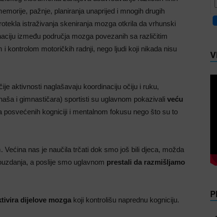
morije, pažnje, planiranja unaprijed i mnogih drugih
rotekla istraživanja skeniranja mozga otkrila da vrhunski
inaciju između područja mozga povezanih sa različitim
 kontrolom motoričkih radnji, nego ljudi koji nikada nisu
V
je aktivnosti naglašavaju koordinaciju očiju i ruku,
naša i gimnastičara) sportisti su uglavnom pokazivali
veću
posvećenih kogniciji i mentalnom fokusu nego što su to
. Većina nas je naučila trčati dok smo još bili djeca, možda
ouzdanja, a poslije smo uglavnom
prestali da razmišljamo
P
tivira dijelove mozga
koji kontrolišu naprednu kogniciju.