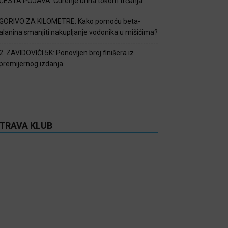
ČESTA POJAVA: Curenje urina tokom trčanja
GORIVO ZA KILOMETRE: Kako pomoću beta-
alanina smanjiti nakupljanje vodonika u mišićima?
2. ZAVIDOVIĆI 5K: Ponovljen broj finišera iz
premijernog izdanja
TRAVA KLUB