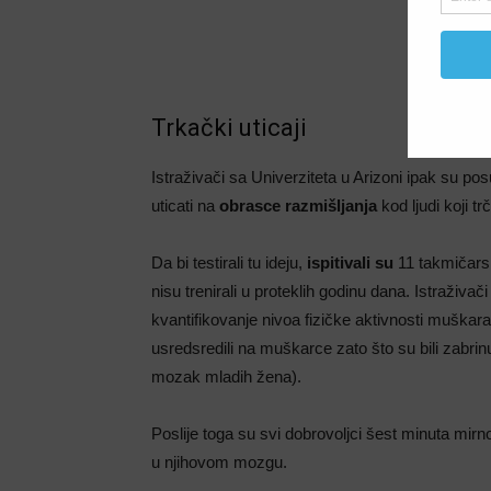
Trkački uticaji
Istraživači sa Univerziteta u Arizoni ipak su pos
uticati na
obrasce razmišljanja
kod ljudi koji tr
Da bi testirali tu ideju,
ispitivali su
11 takmičarski
nisu trenirali u proteklih godinu dana. Istraživač
kvantifikovanje nivoa fizičke aktivnosti muškar
usredsredili na muškarce zato što su bili zabrinu
mozak mladih žena).
Poslije toga su svi dobrovoljci šest minuta mirn
u njihovom mozgu.