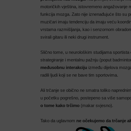
motoričkih vještina, istovremeno angažovanje me
funkcija mozga. Zato nije iznenađujuće što su p
muzičari imaju tendenciju da imaju veću koord
vrstama razmišljanja, kao i senzornom obradom i
svirali gitaru ili neki drugi instrument.
Slično tome, u neurološkim studijama sportista či
strategiranje i mentalnu pažnju (poput badminto
međusobnu interakciju
između dijelova mozga 
radili ljudi koji se ne bave tim sportovima.
Ali trčanje se obično ne smatra toliko naprednim
u početku pogrešno, postepeno sa više samop
o tome kako trčimo
(makar svjesno).
Tako da uglavnom
ne očekujemo da trčanje ak