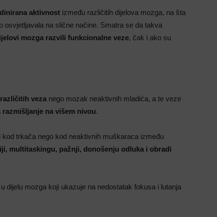
rdinirana aktivnost
između različitih dijelova mozga, na šta
osvjetljavala na slične načine. Smatra se da takva
ijelovi mozga razvili funkcionalne veze
, čak i ako su
azličitih veza
nego mozak neaktivnih mladića, a te veze
razmišljanje na višem nivou
.
sti kod trkača nego kod neaktivnih muškaraca između
i, multitaskingu, pažnji, donošenju odluka i obradi
u dijelu mozga koji ukazuje na nedostatak fokusa i lutanja