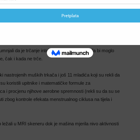
F
F
umnjali da je trčanje intelektualno zahtjevno i da bi moglo
če, čak i kada ne trče.
 nastrojenih muških trkača i još 11 mladića koji su rekli da
i su koristili upitnike i matematičke formule za
aca i procjenu njihove aerobne spremnosti (rekli su da su se
ti zbog kontrole efekata menstrualnog ciklusa na tijela i
o ležali u MRI skeneru dok je mašina mjerila nivo aktivnosti