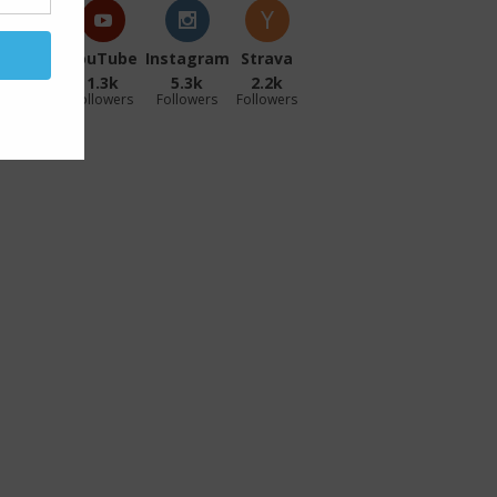
acebook
YouTube
Instagram
Strava
27.1k
1.3k
5.3k
2.2k
ollowers
Followers
Followers
Followers