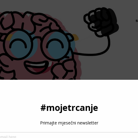
s
P
3