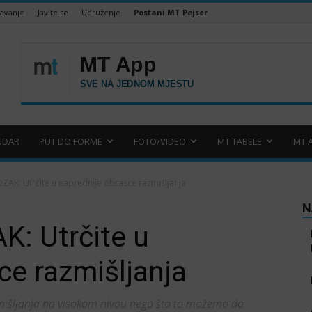
šavanje
Javite se
Udruženje
Postani MT Pejser
NDAR
PUT DO FORME
FOTO/VIDEO
MT TABELE
MT 
ZAK: Utrčite u naprednije obrasce razmišljanja
N
: Utrčite u
ce razmišljanja
razmišljanja na visokom nivou nego što to možemo da