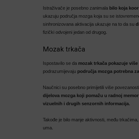
Istraživače je posebno zanimala
bilo koja koo
ukazuju područja mozga koja su se istovremeno 
sinhronizovana aktivacija ukazuje na to da su
d
fizički odvojeni jedan od drugog.
Mozak trkača
Ispostavilo se da
mozak trkača pokazuje više r
podrazumijevaju
područja mozga potrebna za 
Naučnici su posebno primijetili više povezano
dijelova mozga koji pomažu u radnoj memorij
vizuelnih i drugih senzornih informacija.
Takođe je bilo manje aktivnosti, među trkačima, 
uma.