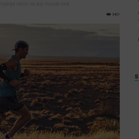
mijenja način na koji mozak radi.
3421
S