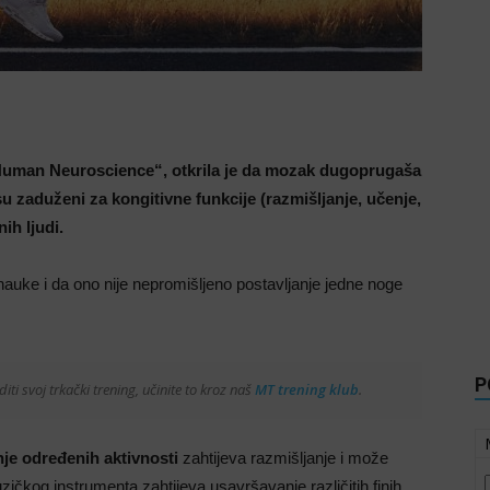
n Human Neuroscience“, otkrila je da mozak dugoprugaša
u zaduženi za kongitivne funkcije (razmišljanje, učenje,
ih ljudi.
 nauke i da ono nije nepromišljeno postavljanje jedne noge
P
diti svoj trkački trening, učinite to kroz naš
MT trening klub
.
je određenih aktivnosti
zahtijeva razmišljanje i može
uzičkog instrumenta zahtijeva usavršavanje različitih finih