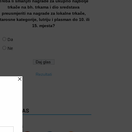
Treba li smanjiti nagrade za ukupno najbolje
trkače na bh. trkama i dio sredstava
preusmjeriti na nagrade za lokalne trkače,
tarosne kategorije, lutriju i plasman do 10. ili
15. mjesta?
Da
Ne
Rezultati
RATITE NAS
6k
Follows