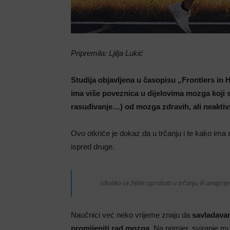
Pripremila: Ljilja Lukić
Studija objavljena u časopisu „Frontiers i
ima više poveznica u dijelovima mozga koji s
rasuđivanje…) od mozga zdravih, ali neaktivn
Ovo otkriće je dokaz da u trčanju i te kako ima
ispred druge.
Ukoliko se želite oprobati u trčanju ili unaprije
Naučnici već neko vrijeme znaju da
savladavan
promijeniti rad mozga
. Na primjer, sviranje m