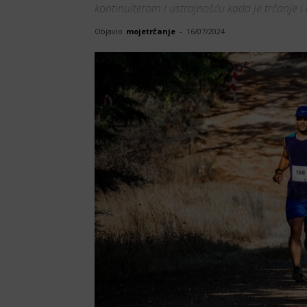
kontinuitetom i ustrajnošću kada je trčanje i 
Objavio
mojetrčanje
-
16/07/2024