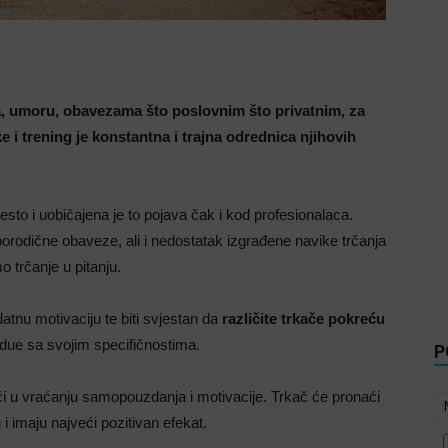
a, umoru, obavezama što poslovnim što privatnim, za
i trening je konstantna i trajna odrednica njihovih
to i uobičajena je to pojava čak i kod profesionalaca.
rodične obaveze, ali i nedostatak izgrađene navike trčanja
o trčanje u pitanju.
tnu motivaciju te biti svjestan da
različite trkače pokreću
idue sa svojim specifičnostima.
P
i u vraćanju samopouzdanja i motivacije. Trkač će pronaći
u i imaju najveći pozitivan efekat.