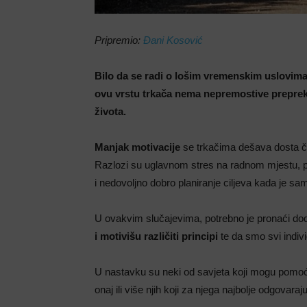
Pripremio:
Đani Kosović
Bilo da se radi o lošim vremenskim uslovim
ovu vrstu trkača nema nepremostive prepreke 
života.
Manjak motivacije
se trkačima dešava dosta čes
Razlozi su uglavnom stres na radnom mjestu, po
i nedovoljno dobro planiranje ciljeva kada je sam
U ovakvim slučajevima, potrebno je pronaći doda
i motivišu različiti principi
te da smo svi indiv
U nastavku su neki od savjeta koji mogu pomoć
onaj ili više njih koji za njega najbolje odgovaraj