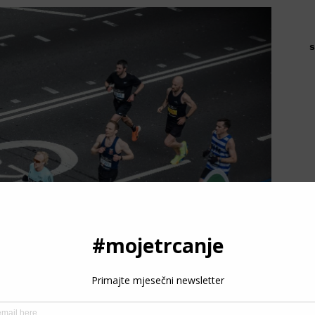
s
P
3