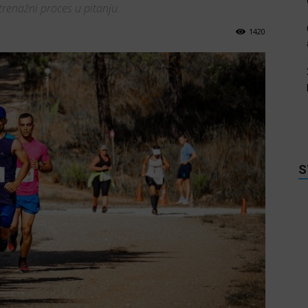
trenažni proces u pitanju.
1420
S