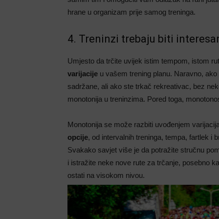
hrane u organizam prije samog treninga.
4. Treninzi trebaju biti interesa
Umjesto da trčite uvijek istim tempom, istom rut
varijacije
u vašem trening planu. Naravno, ako tr
sadržane, ali ako ste trkač rekreativac, bez ne
monotonija u treninzima. Pored toga, monotonos
Monotonija se može razbiti uvođenjem varijacija
opcije
, od intervalnih treninga, tempa, fartlek i
Svakako savjet više je da potražite stručnu pom
i istražite neke nove rute za trčanje, posebno ka
ostati na visokom nivou.