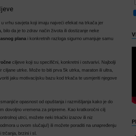
ljeve
 u vrhu savjeta koji imaju najveći efekat na trkača jer
 bilo da je to zdrav način života ili dostizanje neke
V
jasnog plana
i konkretnih razloga sigurno umanjuje samu
ročne
ciljeve koji su specifični, konkretni i ostvarivi. Najbolji
 ciljane utrke. Može to biti prva 5k utrka, maraton ili ultra,
oriti jaku motivacijsku bazu kod trkača te usmjeriti njegove
 smanjiće opasnost od opuštanja i razmišljanja kako je do
vim dovoljno vremena za pripreme. Kao kratkoročni cilj
trolnoj utrci, možete neki trkački izazov ili niz
P
e odmora u ovom slučaju!) ili možete poraditi na unapređenju
rčanja, brzini i sl.