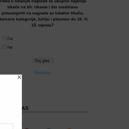
Treba li smanjiti nagrade za ukupno najbolje
trkače na bh. trkama i dio sredstava
preusmjeriti na nagrade za lokalne trkače,
tarosne kategorije, lutriju i plasman do 10. ili
15. mjesta?
Da
Ne
Rezultati
RATITE NAS
6k
Follows