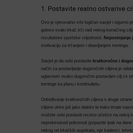
1. Postavite realno ostvarive ci
Ovo je vjerovatno vrlo logičan savjet i sigurno je
gotovo svaki trkač trči radi nekog konačnog cilja,
rezultatske sportske vrijednosti.
Nepostojanje 
motivaciju za trčanjem i obavljanjem treninga.
Savjet je da sebi postavite
kratkoročne i dugo
način za postavljanje dugoročnih ciljeva je odabir
uglavnom ovako dugoročno postavljen cilj će stv
treninge ka planu i kontinuitetu.
Određivanje kratkoročnih ciljeva s druge strane
ciljane utrke još jako daleko te kako imate sas
možete sebi postaviti recimo učešće na nekoj kon
neprekinutosti pokrenuti (pripazite ipak na dan
nekog od trkačkih aspekata, npr kadenci, tehnici t