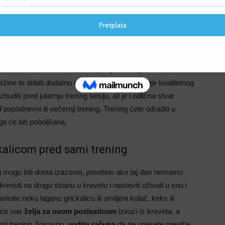
F
F
 zaista o brzom odlasku pod tuš, neposredno pred trening,
1
zvesti sa hladnom ili barem ne pretjerano toplom vodom.
ježine te dobiti dodatnu motivaciju za odrađivanje kvalitetnog
uditi pred jutarnju trening sesiju, ali je i odlična stvar
popodnevni ili večernji trening. Trening ćete odraditi u
a će biti poboljšana.
kalicom pred sami trening
ing mogu biti dosta izazovni, posebno ako taj dan nemamo
enuti na drugu stranu u krevetu i nastaviti uživati u snu i
rate neku laganu grickalicu ili omiljeni kolač, keks ili
o će vas
želja za ovom poslasticom
izvući iz kreveta, a
nji trening. Naravno,
vodite računa
da ne unesete previše