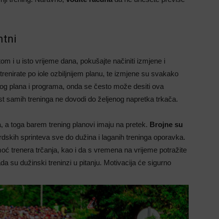
ntni
om i u isto vrijeme dana, pokušajte načiniti izmjene i
enirate po iole ozbiljnijem planu, te izmjene su svakako
kog plana i programa, onda se često može desiti ova
t samih treninga ne dovodi do željenog napretka trkača.
, a toga barem trening planovi imaju na pretek.
Brojne su
 brdskih sprinteva sve do dužina i laganih treninga oporavka.
oć trenera trčanja, kao i da s vremena na vrijeme potražite
da su dužinski treninzi u pitanju. Motivacija će sigurno