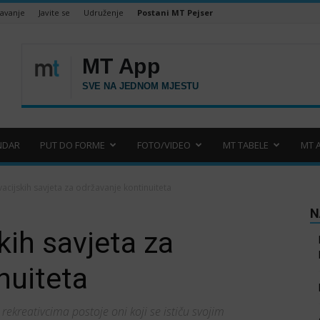
šavanje
Javite se
Udruženje
Postani MT Pejser
NDAR
PUT DO FORME
FOTO/VIDEO
MT TABELE
MT 
acijskih savjeta za održavanje kontinuiteta
N
kih savjeta za
nuiteta
ekreativcima postoje oni koji se ističu svojim