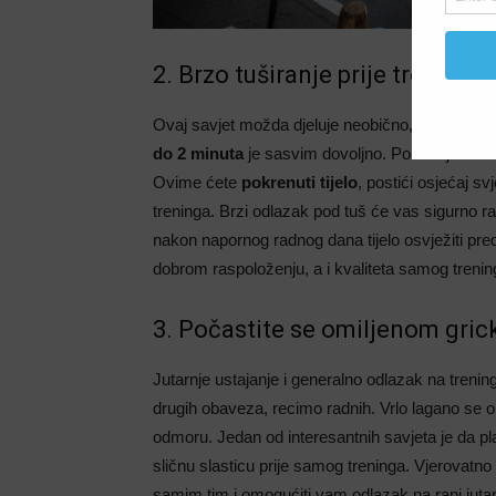
2. Brzo tuširanje prije treninga
Ovaj savjet možda djeluje neobično, ali radi se
do 2 minuta
je sasvim dovoljno. Pokušajte to i
Ovime ćete
pokrenuti tijelo
, postići osjećaj sv
treninga. Brzi odlazak pod tuš će vas sigurno razb
nakon napornog radnog dana tijelo osvježiti pred 
dobrom raspoloženju, a i kvaliteta samog trening
3. Počastite se omiljenom gric
Jutarnje ustajanje i generalno odlazak na tren
drugih obaveza, recimo radnih. Vrlo lagano se okr
odmoru. Jedan od interesantnih savjeta je da plani
sličnu slasticu prije samog treninga. Vjerovatn
samim tim i omogućiti vam odlazak na rani jutar