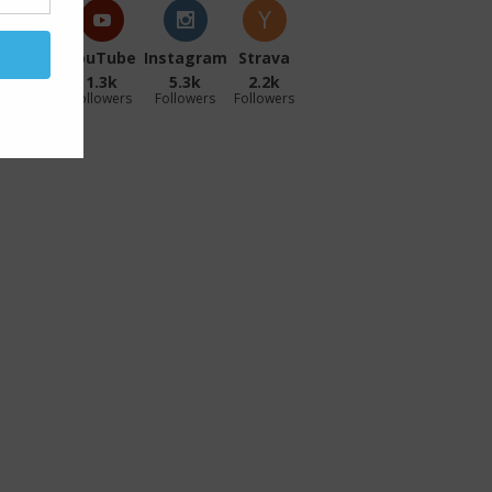
acebook
YouTube
Instagram
Strava
27.1k
1.3k
5.3k
2.2k
ollowers
Followers
Followers
Followers