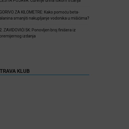
ČESTA POJAVA: Curenje urina tokom trčanja
GORIVO ZA KILOMETRE: Kako pomoću beta-
alanina smanjiti nakupljanje vodonika u mišićima?
2. ZAVIDOVIĆI 5K: Ponovljen broj finišera iz
premijernog izdanja
TRAVA KLUB