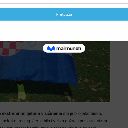
F
F
o
ekstremnim ljetnim vrućinama
što je bilo jako teško.
i nekako trening. Jer je bila i velika gužva i posla u turizmu.