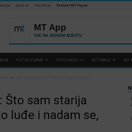
šavanje
Javite se
Udruženje
Postani MT Pejser
NDAR
PUT DO FORME
FOTO/VIDEO
MT TABELE
MT 
LIN: Što sam starija idem što dalje, što luđe i nadam...
N
 Što sam starija
to luđe i nadam se,