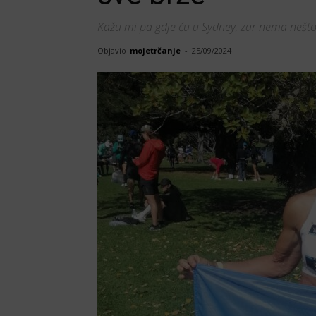
Kažu mi pa gdje ću u Sydney, zar nema nešto
Objavio
mojetrčanje
-
25/09/2024