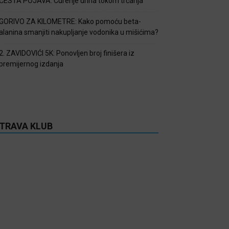
ČESTA POJAVA: Curenje urina tokom trčanja
GORIVO ZA KILOMETRE: Kako pomoću beta-
alanina smanjiti nakupljanje vodonika u mišićima?
2. ZAVIDOVIĆI 5K: Ponovljen broj finišera iz
premijernog izdanja
TRAVA KLUB