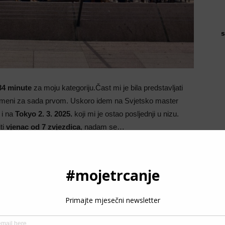
s
 34 minute
za moju kategoriju.Čast mi je bila predstavljati
meni za sada prvom. Uskoro idem na Svjetsko master
 i na
Tokyo 2. 3. 2025.
koji mi je ostao posljednji u nizu.
ti
vjenac od 7 zvjezdica
, nadam se…
P
3