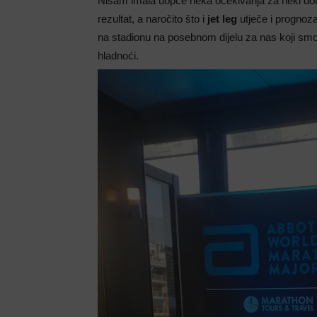
Nisam imala uopće neka očekivanja za neki doba
rezultat, a naročito što i
jet leg
utječe i prognoza
na stadionu na posebnom dijelu za nas koji smo
hladnoći.