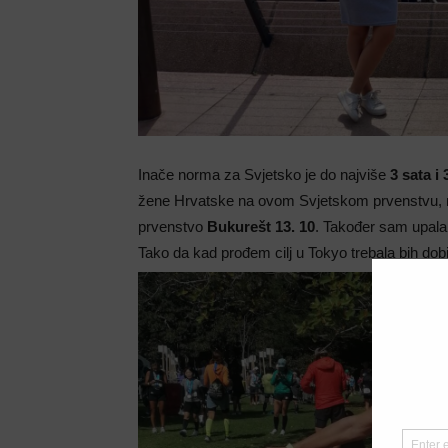
Inače norma za Svjetsko je do najviše
3 sata i
žene Hrvatske na ovom Svjetskom prvenstvu, 
prvenstvo
Bukurešt 13. 10
. Također sam upala
Tako da kad prođem cilj u Tokyo trebala bih dobi