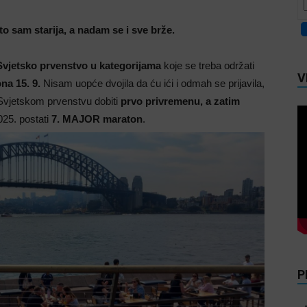
to sam starija, a nadam se i sve brže.
Svjetsko prvenstvo u kategorijama
koje se treba održati
V
na 15. 9.
Nisam uopće dvojila da ću ići i odmah se prijavila,
a Svjetskom prvenstvu dobiti
prvo privremenu, a zatim
025. postati
7. MAJOR maraton
.
P