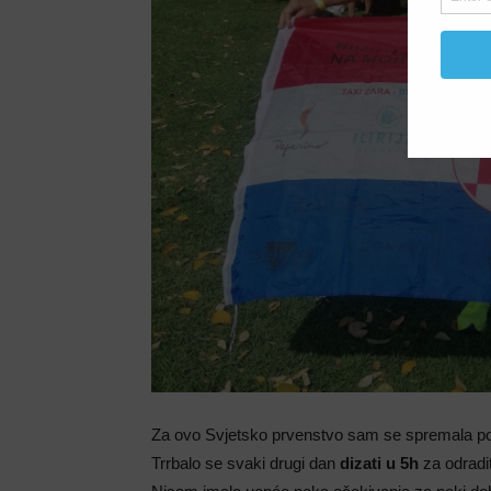
Za ovo Svjetsko prvenstvo sam se spremala p
Trrbalo se svaki drugi dan
dizati u 5h
za odradit