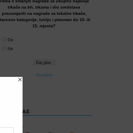
Treba li smanjiti nagrade za ukupno najbolje
trkače na bh. trkama i dio sredstava
preusmjeriti na nagrade za lokalne trkače,
tarosne kategorije, lutriju i plasman do 10. ili
15. mjesta?
Da
Ne
Rezultati
RATITE NAS
6k
Follows