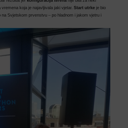
r rezultat jer
konfiguracija terena
nije bila za neki
 vremena koja je najavljivala jaki vjetar.
Start utrke
je bio
 na Svjetskom prvenstvu – po hladnom i jakom vjetru i