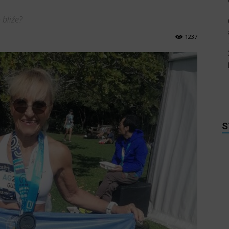
 bliže?
1237
S