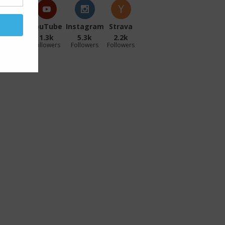
acebook
YouTube
Instagram
Strava
27.1k
1.3k
5.3k
2.2k
ollowers
Followers
Followers
Followers