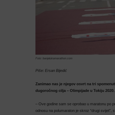
Foto: banjalukamarathon.com
Piše: Ersan Bijedić
Zanimao nas je njegov osvrt na tri spomenut
dugoročnog cilja – Olimpijade u Tokiju 2020.
– Ove godine sam se oprobao u maratonu po prv
odnosu na polumaraton je skroz “drugi svijet”, sv