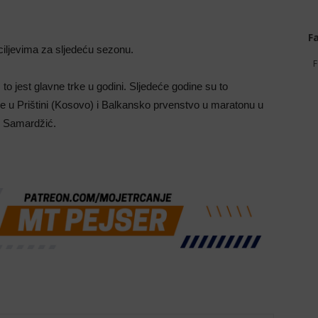
F
iljevima za sljedeću sezonu.
F
 to jest glavne trke u godini. Sljedeće godine su to
e u Prištini (Kosovo) i Balkansko prvenstvo u maratonu u
n Samardžić.