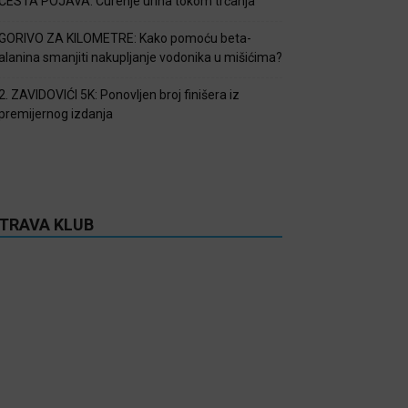
ČESTA POJAVA: Curenje urina tokom trčanja
GORIVO ZA KILOMETRE: Kako pomoću beta-
alanina smanjiti nakupljanje vodonika u mišićima?
2. ZAVIDOVIĆI 5K: Ponovljen broj finišera iz
premijernog izdanja
TRAVA KLUB