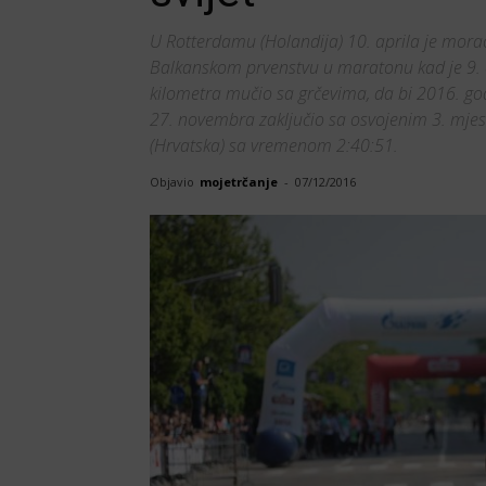
U Rotterdamu (Holandija) 10. aprila je morao
Balkanskom prvenstvu u maratonu kad je 9. ok
kilometra mučio sa grčevima, da bi 2016. go
27. novembra zaključio sa osvojenim 3. mjes
(Hrvatska) sa vremenom 2:40:51.
Objavio
mojetrčanje
-
07/12/2016