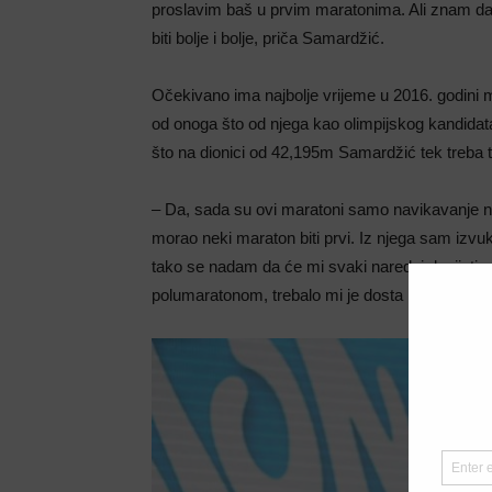
proslavim baš u prvim maratonima. Ali znam da 
biti bolje i bolje, priča Samardžić.
Očekivano ima najbolje vrijeme u 2016. godini m
od onoga što od njega kao olimpijskog kandida
što na dionici od 42,195m Samardžić tek treba tr
– Da, sada su ovi maratoni samo navikavanje na
morao neki maraton biti prvi. Iz njega sam izvu
tako se nadam da će mi svaki naredni donijeti ne
polumaratonom, trebalo mi je dosta iskustva da 