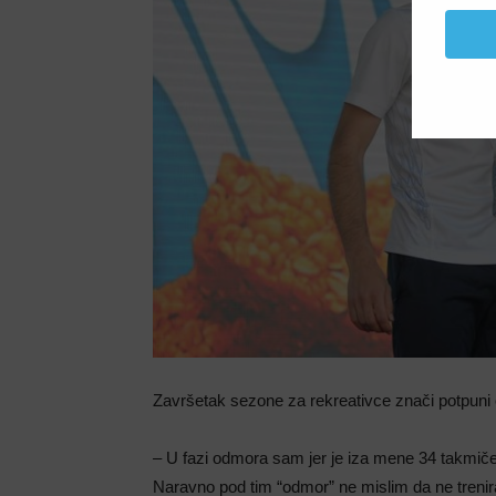
Završetak sezone za rekreativce znači potpuni 
– U fazi odmora sam jer je iza mene 34 takmičenj
Naravno pod tim “odmor” ne mislim da ne treni