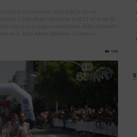
 odustati od maratona, nešto bolje je bilo na
tobra u Sofiji (Bugarska) istrčao 2:48:53, ali se od 39.
dinu, koja je prva njegova maratonska, Srđan Samardžić
tom na 6. Adria Advent Maratonu u Crikvenici
1930
S