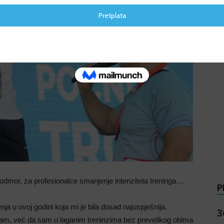
s
odmor, za profesionalce smanjenje intenziteta treninga…
P
a u ovoj godini koja mi je bila dosad najuspješnija.
3
ram, već da sam u laganim treninzima bez prevelikog obima