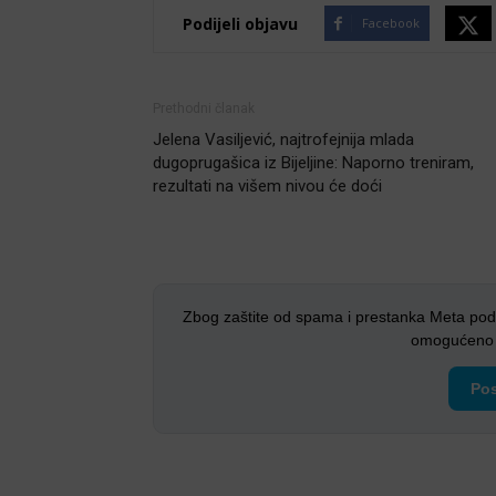
Podijeli objavu
Facebook
Prethodni članak
Jelena Vasiljević, najtrofejnija mlada
dugoprugašica iz Bijeljine: Naporno treniram,
rezultati na višem nivou će doći
Zbog zaštite od spama i prestanka Meta pod
omogućeno i
Pos