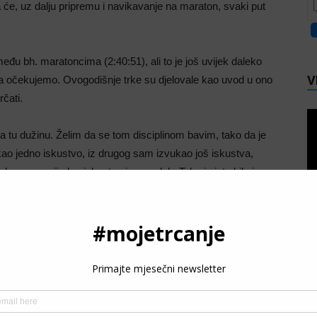
će, uz dalju pripremu i navikavanje na maraton, svaki put
eđu bh. maratoncima (2:40:51), ali to je još uvijek daleko
V
ta očekujemo. Ovogodišnje trke su djelovale kao uvod u ono
čati.
 tu dužinu. Želim da se tom disciplinom bavim, tako da je
kao jedno iskustvo, iz drugog sam izvukao još iskustva,
ko novo vrijedno iskustvo i napredak. Tako je isto bilo i sa
bih ga počeo trčati onako kako ja zamišljam da treba.
P