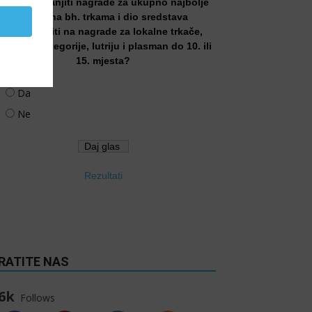
Treba li smanjiti nagrade za ukupno najbolje
trkače na bh. trkama i dio sredstava
preusmjeriti na nagrade za lokalne trkače,
tarosne kategorije, lutriju i plasman do 10. ili
15. mjesta?
Da
Ne
Rezultati
RATITE NAS
6k
Follows