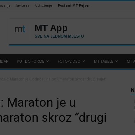
šavanje
Javite se
Udruženje
Postani MT Pejser
NDAR
PUT DO FORME
FOTO/VIDEO
MT TABELE
MT 
džić: Maraton je u odnosu na polumaraton skroz “drugi svijet”
N
: Maraton je u
araton skroz “drugi