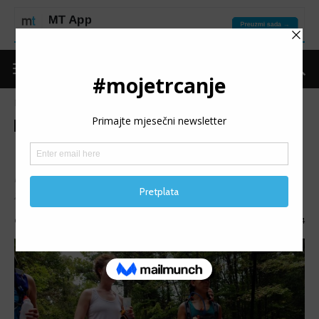
Naslovnica
Put do forme
Ishrana/Suplementacija
Put do forme
Ishrana/Suplementacija
Grickalice za trkače
Ne morate da se odreknete užine ili grickalica uz film ako
želite da se zdravo hranite.
Objavio
mojetrčanje
-
18/01/2017
2664