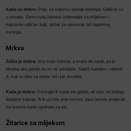
Kada su dobre:
Prije, za vrijeme i poslije treninga. Odlične su
u smutiju. Zamrznutu bananu izblendajte sa mlijekom i
napravite odličan šejk, dobar za oporavak od napornog
treninga.
Mrkva
Zašto je dobra:
Ima malo kalorija, a može da zasiti, pa je
idealna ako pazite da se ne udebljate. Sadrži karoten i vitamin
A, koji su bitni za dobar vid i jak imunitet.
Kada je dobra:
Grickajte ih kada ste gladni, ali vam ne trebaju
dodatne kalorije. Ili ih uzmite prije večere, tako nećete pretjerati
sa hranom kada sjednete za sto.
Žitarice sa mlijekom