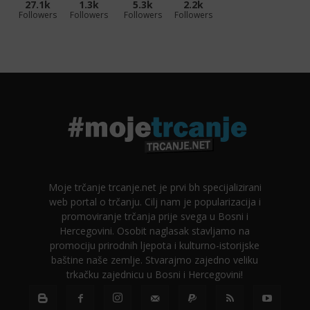
27.1k
1.3k
5.3k
2.2k
Followers
Followers
Followers
Followers
Moje trčanje trcanje.net je prvi bh specijalizirani
web portal o trčanju. Cilj nam je popularizacija i
promoviranje trčanja prije svega u Bosni i
Hercegovini. Osobit naglasak stavljamo na
promociju prirodnih ljepota i kulturno-istorijske
baštine naše zemlje. Stvarajmo zajedno veliku
trkačku zajednicu u Bosni i Hercegovini!