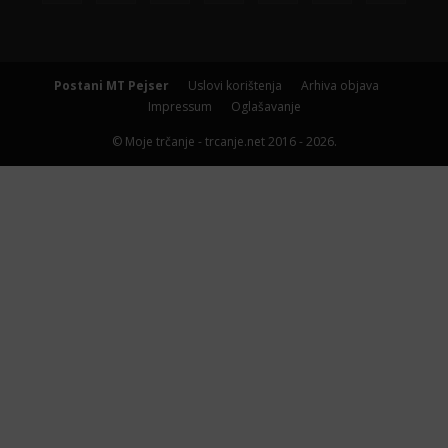
Postani MT Pejser
Uslovi korištenja
Arhiva objava
Impressum
Oglašavanje
© Moje trčanje - trcanje.net 2016 - 2026.