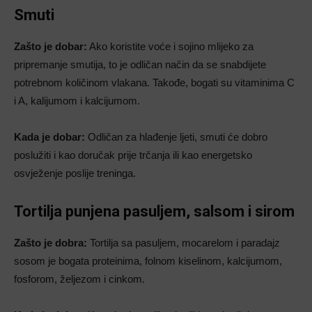
Smuti
Zašto je dobar:
Ako koristite voće i sojino mlijeko za
pripremanje smutija, to je odličan način da se snabdijete
potrebnom količinom vlakana. Takođe, bogati su vitaminima C
i A, kalijumom i kalcijumom.
Kada je dobar:
Odličan za hlađenje ljeti, smuti će dobro
poslužiti i kao doručak prije trčanja ili kao energetsko
osvježenje poslije treninga.
Tortilja punjena pasuljem, salsom i sirom
Zašto je dobra:
Tortilja sa pasuljem, mocarelom i paradajz
sosom je bogata proteinima, folnom kiselinom, kalcijumom,
fosforom, željezom i cinkom.