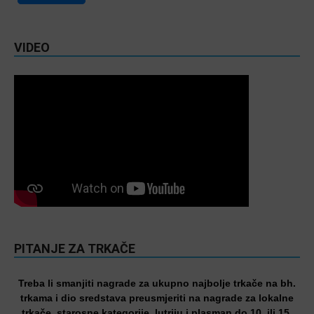
VIDEO
PITANJE ZA TRKAČE
Treba li smanjiti nagrade za ukupno najbolje trkače na bh.
trkama i dio sredstava preusmjeriti na nagrade za lokalne
trkače, starosne kategorije, lutriju i plasman do 10. ili 15.