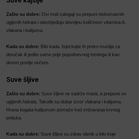
Suve kajsije
Zašto su dobre:
Ovi mali zalogaji su prepuni niskomasnih
ugljenih hidrata i obezbjeđuju dovoljnu količinom vitamina A,
vlakana i kalijuma.
Kada su dobre:
Bilo kada. Isjeckajte ih preko muslija za
doručak ili jedite same prije popodnevnog treninga ili kao
desert poslije večere.
Suve šljive
Zašto su dobre:
Suve šljive ne sadrže masti, a prepune se
ugljenih hidrata. Takođe su dobar izvor vlakana i kalijuma.
Hrana bogata kalijumom pomaže kod snižavanja krvnog
pritiska.
Kada su dobre:
Suve šljive su zdrav obrok u bilo koje