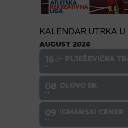
KALENDAR UTRKA U 
AUGUST 2026
16
PLJEŠEVIČKA TR
24
10
05
08
OLOVO 5K
08
09
IGMANSKI CENER
08