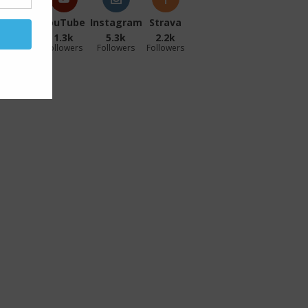
acebook
YouTube
Instagram
Strava
27.1k
1.3k
5.3k
2.2k
ollowers
Followers
Followers
Followers