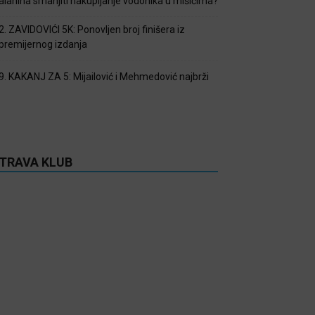
alanina smanjiti nakupljanje vodonika u mišićima?
2. ZAVIDOVIĆI 5K: Ponovljen broj finišera iz
premijernog izdanja
9. KAKANJ ZA 5: Mijailović i Mehmedović najbrži
TRAVA KLUB