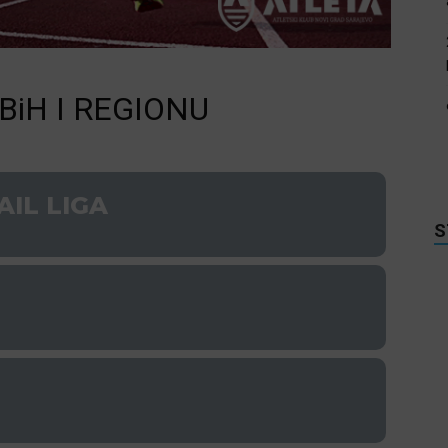
BiH I REGIONU
AIL LIGA
S