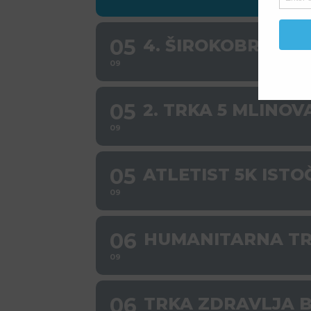
05
4. ŠIROKOBRIJEŠ
09
05
2. TRKA 5 MLINOV
09
05
ATLETIST 5K IST
09
06
HUMANITARNA TRK
09
06
TRKA ZDRAVLJA B