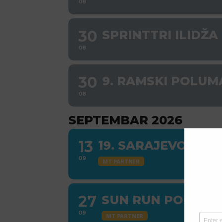
08
30
SPRINTTRI ILIDŽA
08
30
9. RAMSKI POLU
08
SEPTEMBAR 2026
13
19. SARAJEVO PO
09
MT PARTNER
27
SUN RUN POLUMA
09
MT PARTNER