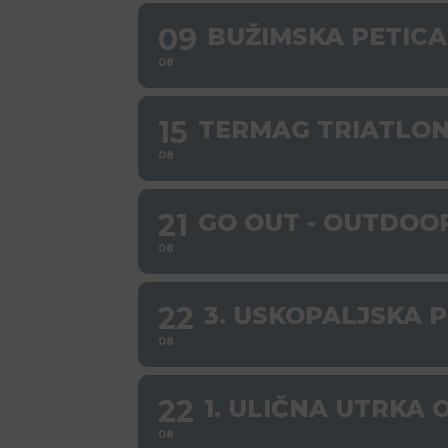
09
BUŽIMSKA PETICA
08
15
TERMAG TRIATLO
08
21
GO OUT - OUTDOO
08
22
3. USKOPALJSKA 
08
22
1. ULIČNA UTRKA
08