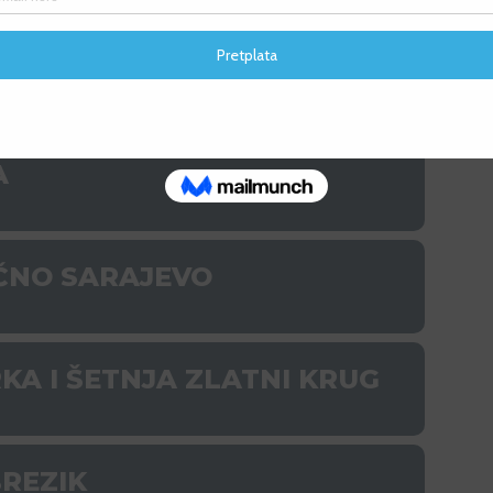
F
KA PETICA I KROS DUATLON
F
A
OČNO SARAJEVO
A I ŠETNJA ZLATNI KRUG
REZIK