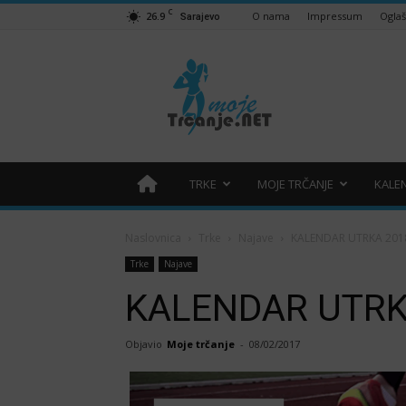
C
26.9
O nama
Impressum
Ogla
Sarajevo
Moje
trčanje
–
trcanje.net
TRKE
MOJE TRČANJE
KALE
Naslovnica
Trke
Najave
KALENDAR UTRKA 201
Trke
Najave
KALENDAR UTRK
Objavio
Moje trčanje
-
08/02/2017