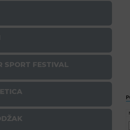
N
R SPORT FESTIVAL
PETICA
P
 ODŽAK