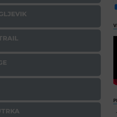
UGLJEVIK
V
TRAIL
GE
P
UTRKA