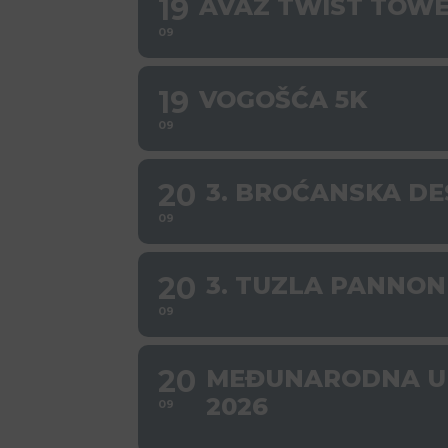
19
AVAZ TWIST TOWE
09
19
VOGOŠĆA 5K
09
20
3. BROĆANSKA D
09
20
3. TUZLA PANNON
09
20
MEĐUNARODNA UL
2026
09