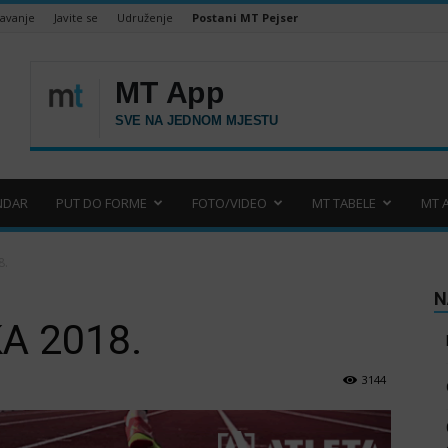
šavanje
Javite se
Udruženje
Postani MT Pejser
NDAR
PUT DO FORME
FOTO/VIDEO
MT TABELE
MT 
8.
N
A 2018.
3144