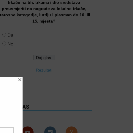
trkače na bh. trkama i dio sredstava
preusmjeriti na nagrade za lokalne trkače,
tarosne kategorije, lutriju i plasman do 10. ili
15. mjesta?
Da
Ne
Rezultati
RATITE NAS
Follows