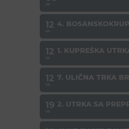
09
12
4. BOSANSKOKRU
09
12
1. KUPREŠKA UTRK
09
12
7. ULIČNA TRKA B
09
19
2. UTRKA SA PRE
09