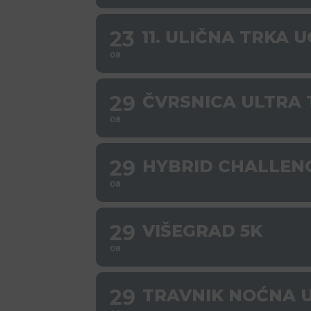
23
11. ULIČNA TRKA 
08
29
ČVRSNICA ULTRA 
08
29
HYBRID CHALLEN
08
29
VIŠEGRAD 5K
08
29
TRAVNIK NOĆNA 