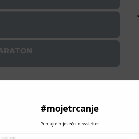
s
MARATON
LUMARATON
P
RATON TREBINJE