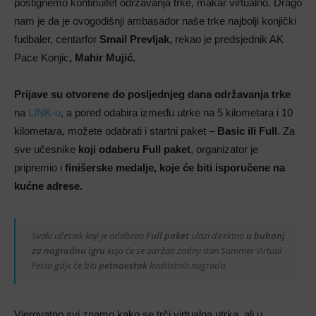
postignemo kontinuitet održavanja trke, makar virtualno. Drago
nam je da je ovogodišnji ambasador naše trke najbolji konjički
fudbaler, centarfor
Smail Prevljak,
rekao je predsjednik AK
Pace Konjic
, Mahir Mujić.
Prijave su otvorene do posljednjeg dana održavanja trke
na
LINK-u
, a pored odabira između utrke na 5 kilometara i 10
kilometara, možete odabrati i startni paket –
Basic ili Full
. Za
sve učesnike
koji odaberu Full paket
, organizator je
pripremio i
finišerske medalje, koje će biti isporučene na
kućne adrese.
Svaki učesnik koji je odabrao
Full paket
ulazi direktno
u bubanj
za nagradnu igru
koja će se održati zadnji dan Summer Virtual
Festa gdje će biti
petnaestak
kvalitetnih nagrada.
Vjerovatno svi znamo kako se trči virtualna utrka, ali u