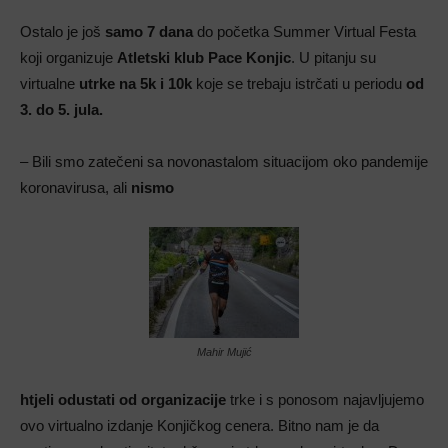
Ostalo je još
samo 7 dana
do početka Summer Virtual Festa
koji organizuje
Atletski klub Pace Konjic
. U pitanju su
virtualne
utrke na 5k i 10k
koje se trebaju istrčati u periodu
od
3. do 5. jula.
– Bili smo zatečeni sa novonastalom situacijom oko pandemije
koronavirusa, ali
nismo
Mahir Mujić
htjeli odustati od organizacije
trke i s ponosom najavljujemo
ovo virtualno izdanje Konjičkog cenera. Bitno nam je da