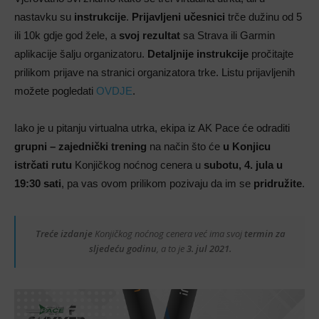
nastavku su
instrukcije
.
Prijavljeni učesnici
trče dužinu od 5
ili 10k gdje god žele, a
svoj rezultat
sa Strava ili Garmin
aplikacije šalju organizatoru.
Detaljnije instrukcije
pročitajte
prilikom prijave na stranici organizatora trke. Listu prijavljenih
možete pogledati
OVDJE
.
Iako je u pitanju virtualna utrka, ekipa iz AK Pace će odraditi
grupni – zajednički trening
na način što će
u Konjicu
istrčati rutu
Konjičkog noćnog cenera u
subotu, 4. jula u
19:30 sati
, pa vas ovom prilikom pozivaju da im se
pridružite
.
Treće izdanje
Konjičkog noćnog cenera već ima svoj
termin za
sljedeću godinu
, a to je
3. jul 2021.