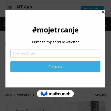
Naslovnica
Trke
Najave
Trke
Najave
Promo
2. KONJIČKI CENER: Uključi
se u virtualnu akciju na
programu između 3. i 5. jula
Ovu godinu mnogi trkači rekreativci će pamtiti po tome
kako im je COVID-19 otkazao/pomjerio utrke.
Objavio
mojetrčanje
-
25/06/2020
2560