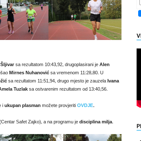
V
Šljivar
sa rezultatom 10:43,92, drugoplasirani je
Alen
rošao
Mirnes Nuhanović
sa vremenom 11:28,80. U
žić
sa rezultatom 11:51,94, drugo mjesto je zauzela
Ivana
Amela Tuzlak
sa ostvarenim rezultatom od 13:40,56.
e i
ukupan plasman
možete provjeriti
OVDJE
.
(Centar Safet Zajko), a na programu je
disciplina milja
.
P