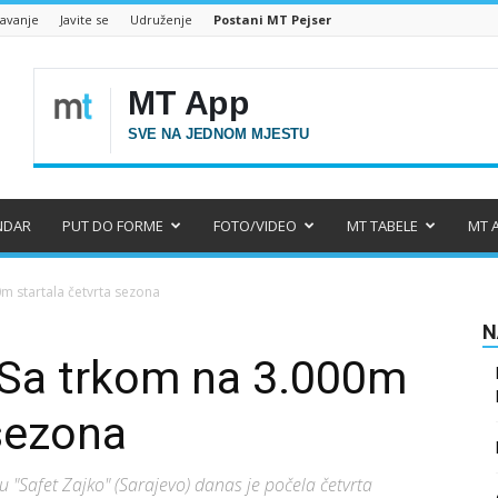
šavanje
Javite se
Udruženje
Postani MT Pejser
NDAR
PUT DO FORME
FOTO/VIDEO
MT TABELE
MT 
m startala četvrta sezona
N
Sa trkom na 3.000m
 sezona
"Safet Zajko" (Sarajevo) danas je počela četvrta