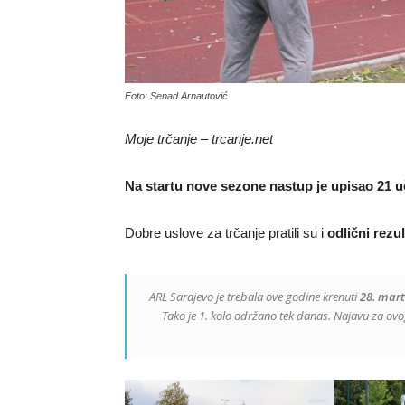
Foto: Senad Arnautović
Moje trčanje – trcanje.net
Na startu nove sezone nastup je upisao 21 u
Dobre uslove za trčanje pratili su i
odlični rezul
ARL Sarajevo je trebala ove godine krenuti
28. mar
Tako je 1. kolo održano tek danas. Najavu za ovo