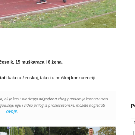
česnik, 15 muškaraca i 6 žena.
tati
kako u ženskoj, tako i u muškoj konkurenciji.
ta
, ali je kao i sve drugo
odgođena
zbog pandemije koronavirusa.
godišnju ligu i video prilog iz prošlosezonske, možete pogledati
P
OVDJE
.