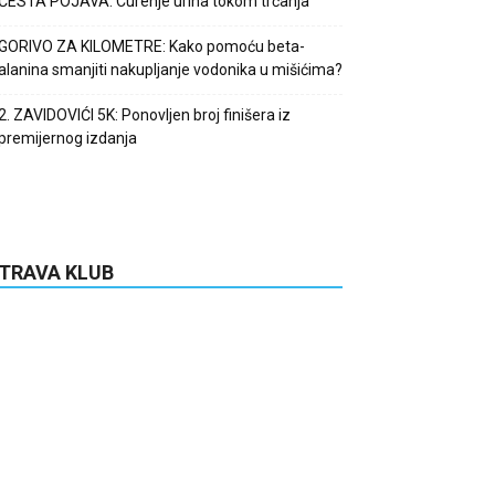
ČESTA POJAVA: Curenje urina tokom trčanja
GORIVO ZA KILOMETRE: Kako pomoću beta-
alanina smanjiti nakupljanje vodonika u mišićima?
2. ZAVIDOVIĆI 5K: Ponovljen broj finišera iz
premijernog izdanja
TRAVA KLUB