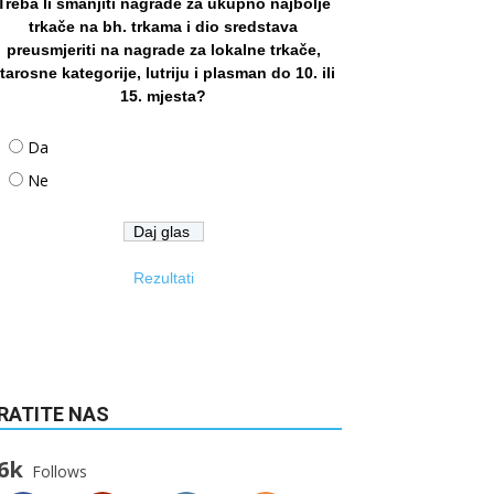
Treba li smanjiti nagrade za ukupno najbolje
trkače na bh. trkama i dio sredstava
preusmjeriti na nagrade za lokalne trkače,
tarosne kategorije, lutriju i plasman do 10. ili
15. mjesta?
Da
Ne
Rezultati
RATITE NAS
6k
Follows