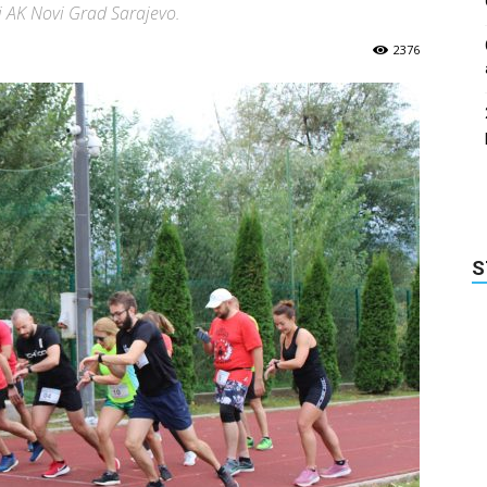
ji AK Novi Grad Sarajevo.
2376
S