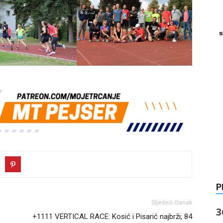
s
P
Sljedeći članak
3
+1111 VERTICAL RACE: Kosić i Pisarić najbrži; 84