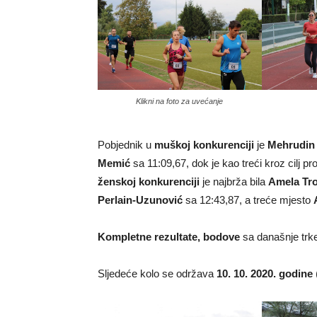
Klikni na foto za uvećanje
Pobjednik u
muškoj konkurenciji
je
Mehrudin 
Memić
sa 11:09,67, dok je kao treći kroz cilj p
ženskoj konkurenciji
je najbrža bila
Amela Tro
Perlain-Uzunović
sa 12:43,87, a treće mjesto
Kompletne rezultate, bodove
sa današnje trk
Sljedeće kolo se održava
10. 10. 2020. godine