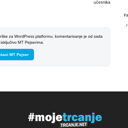
učesnika
F
F
rške za WordPress platformu, komentarisanje je od sada
sključivo MT Pejserima.
tani MT Pejser