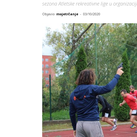
sezona Atletske rekreativne lige u organizaci
Objavio
mojetrčanje
-
03/10/2020