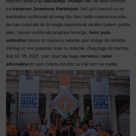
mjesecu pridružila
Udruženju Trčanje i to
i od tada treniram
sa
trenerom Jasminom Harbinjom
. Već prvi treninzi su se
kardinalno razlikovali od onog što sam radila mjesecima prije,
pa sam osjećala da bi mogla napredovati ukoliko budem pratila
plan. I jesam poštovala program treninga,
četiri puta
sedmično
tokom tri mjeseca nalazila sam snage da odradim
trening uz sve prepreke koje su dolazile. Zbog toga na startnoj
liniji 18. 09. 2022. sam osjećala blagu
nervozu i nalet
adrenalina
jer sam željela rezultat za koji sam se trudila.