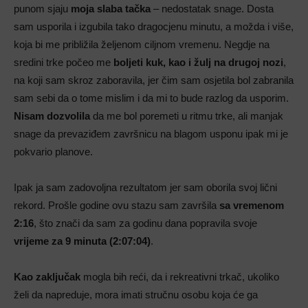
punom sjaju
moja slaba tačka
– nedostatak snage. Dosta
sam usporila i izgubila tako dragocjenu minutu, a možda i više,
koja bi me približila željenom ciljnom vremenu. Negdje na
sredini trke počeo me
boljeti kuk, kao i žulj na drugoj nozi
,
na koji sam skroz zaboravila, jer čim sam osjetila bol zabranila
sam sebi da o tome mislim i da mi to bude razlog da usporim.
Nisam dozvolila
da me bol poremeti u ritmu trke, ali manjak
snage da prevaziđem završnicu na blagom usponu ipak mi je
pokvario planove.
Ipak ja sam zadovoljna rezultatom jer sam oborila svoj lični
rekord. Prošle godine ovu stazu sam završila
sa vremenom
2:16
, što znači da sam za godinu dana popravila svoje
vrijeme za 9 minuta (2:07:04)
.
Kao zaključak
mogla bih reći, da i rekreativni trkač, ukoliko
želi da napreduje, mora imati stručnu osobu koja će ga