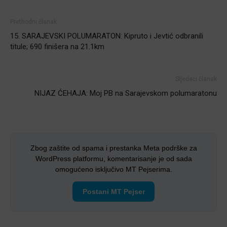
Prethodni članak
15. SARAJEVSKI POLUMARATON: Kipruto i Jevtić odbranili
titule; 690 finišera na 21.1km
Sljedeći članak
NIJAZ ĆEHAJA: Moj PB na Sarajevskom polumaratonu
Zbog zaštite od spama i prestanka Meta podrške za
WordPress platformu, komentarisanje je od sada
omogućeno isključivo MT Pejserima.
Postani MT Pejser