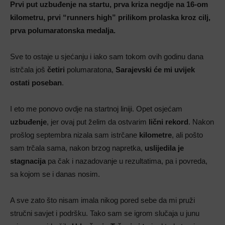
Prvi put uzbuđenje na startu, prva kriza negdje na 16-om
kilometru, prvi “runners high” prilikom prolaska kroz cilj,
prva polumaratonska medalja.
Sve to ostaje u sjećanju i iako sam tokom ovih godinu dana
istrčala još
četiri
polumaratona,
Sarajevski će mi uvijek
ostati poseban
.
I eto me ponovo ovdje na startnoj liniji. Opet osjećam
uzbuđenje
, jer ovaj put želim da ostvarim
lični rekord
. Nakon
prošlog septembra nizala sam istrčane
kilometre
, ali pošto
sam trčala sama, nakon brzog napretka,
uslijedila je
stagnacija
pa čak i nazadovanje u rezultatima, pa i povreda,
sa kojom se i danas nosim.
A sve zato što nisam imala nikog pored sebe da mi pruži
stručni savjet i podršku. Tako sam se igrom slučaja u junu