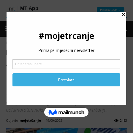
Naslovnica
Moje trčanje
Moje iskustvo
Moje trčanje
Moje iskustvo
ALMA TURAJLIĆ: Na stazi
nema čuda i sreće, samo
rezultat rada
Sa Sarajevskim polumaratonom imam posebnu emotivnu
vezu jer sam prošle godine na ovoj stazi istrčala svoj prvi
polumaraton nakon nepuna dva mjeseca trčanja.
Objavio
mojetrčanje
-
19/09/2022
2463