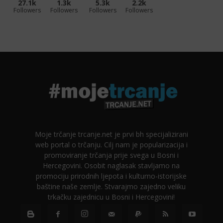
27.1k
1.3k
5.3k
2.2k
Followers
Followers
Followers
Followers
Moje trčanje trcanje.net je prvi bh specijalizirani
web portal o trčanju. Cilj nam je popularizacija i
promoviranje trčanja prije svega u Bosni i
Hercegovini. Osobit naglasak stavljamo na
promociju prirodnih ljepota i kulturno-istorijske
baštine naše zemlje. Stvarajmo zajedno veliku
trkačku zajednicu u Bosni i Hercegovini!