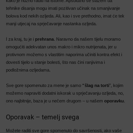
kako je nužno raditi na istome. Apsolutno se slažem da
tehnike disanja mogu imati pozitivan učinak na smanjivanje
bolova kod nekih ozljeda. Ali, kao i sve prethodno, imat će tek
manji utjecaj na sprječavanje nastanka ozljeda.
I za kraj, tu je i
prehrana
. Naravno da našem tijelu moramo
omogućiti adekvatan unos makro i mikro nutrijenata, jer u
protivnom možemo s vlastitim naporima učiniti kontra efekt i
dovesti tijelo u stanje bolesti, što nas čini ranjivima i
podložnima ozljedama.
Sve gore spomenuto za mene je samo
“šlag na torti
”, kojim
možemo napraviti dodatni iskorak u sprječavanju ozljeda, no,
ono najbitnije, baza je u nečem drugom – u našem
oporavku
.
Oporavak – temelj svega
Možete raditi sve gore spomenuto do savršenosti, ako vaše