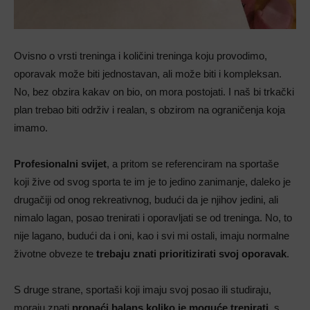
Ovisno o vrsti treninga i količini treninga koju provodimo,
oporavak može biti jednostavan, ali može biti i kompleksan.
No, bez obzira kakav on bio, on mora postojati. I naš bi trkački
plan trebao biti održiv i realan, s obzirom na ograničenja koja
imamo.
Profesionalni svijet
, a pritom se referenciram na sportaše
koji žive od svog sporta te im je to jedino zanimanje, daleko je
drugačiji od onog rekreativnog, budući da je njihov jedini, ali
nimalo lagan, posao trenirati i oporavljati se od treninga. No, to
nije lagano, budući da i oni, kao i svi mi ostali, imaju normalne
životne obveze te
trebaju znati prioritizirati svoj oporavak
.
S druge strane, sportaši koji imaju svoj posao ili studiraju,
moraju znati
pronaći balans koliko je moguće trenirati
, s