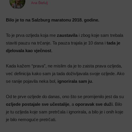
Bilo je to na Salzburg maratonu 2018. godine.
To je prva ozljeda koja me
zaustavila
i zbog koje sam trebala
staviti pauzu na trčanje. Ta pauza trajala je 10 dana i
tada je
djelovala kao vječnost
.
Kada kažem “prava”, ne mislim da je to zaista prava ozljeda,
već definicija kako sam ja tada doživljavala svoje ozljede. Ako
se ranije pojavila neka bol,
ignorirala sam ju
.
Od te prve ozljede do danas, ono što se promijenilo jest da su
ozljede postajale sve učestalije
, a
oporavak sve duži
. Bilo
je tu ozljeda koje sam pretrčala i ignorirala, a bilo je i onih koje
je bilo nemoguće pretrčati.