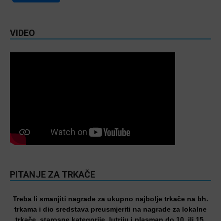
VIDEO
PITANJE ZA TRKAČE
Treba li smanjiti nagrade za ukupno najbolje trkače na bh.
trkama i dio sredstava preusmjeriti na nagrade za lokalne
trkače, starosne kategorije, lutriju i plasman do 10. ili 15.