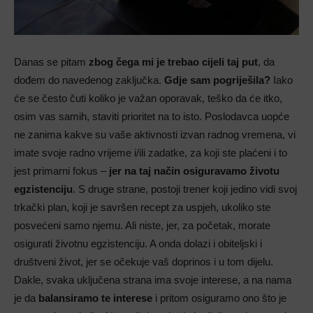
Danas se pitam
zbog čega mi je trebao cijeli taj put
, da
dođem do navedenog zaključka.
Gdje sam pogriješila?
Iako
će se često čuti koliko je važan oporavak, teško da će itko,
osim vas samih, staviti prioritet na to isto. Poslodavca uopće
ne zanima kakve su vaše aktivnosti izvan radnog vremena, vi
imate svoje radno vrijeme i/ili zadatke, za koji ste plaćeni i to
jest primarni fokus –
jer na taj način osiguravamo životu
egzistenciju
. S druge strane, postoji trener koji jedino vidi svoj
trkački plan, koji je savršen recept za uspjeh, ukoliko ste
posvećeni samo njemu. Ali niste, jer, za početak, morate
osigurati životnu egzistenciju. A onda dolazi i obiteljski i
društveni život, jer se očekuje vaš doprinos i u tom dijelu.
Dakle, svaka uključena strana ima svoje interese, a na nama
je da
balansiramo te interese
i pritom osiguramo ono što je