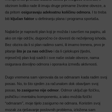
obzirom koliko rade ili imaju druge primarne životne obveze, a
da pritom
osiguravaju adekvatnu količinu odmora
. I to treba
biti
ključan faktor
u definiranju plana i programa sportaša.
Najlakše je napraviti plan koji je možda i savršen na papiru, ali
ako on nije održiv, dugoročno će dovesti do neželjenog ishoda.
Bez obzira da li si plan radimo sami, ili imamo trenera, prvo je
pitanje
što je za nas održivo
i da li cjelokupni (tjedni,
mjesečni) plan koji sadrži i sve naše ostale obveze, nama
osigurava dovoljno odmora i oporavka između aktivnosti.
Dugo vremena sam vjerovala da se odmaram kada radim svoj
posao. No, to što sjedim za računalom dok obavljam svoj
posao,
to zasigurno nije odmor
. Odmor uključuje fizičku,
psihičku i mentalnu komponentu, a iako možda fizički
“odmaram”, moje tijelo zasigurno ne odmara. Koristim svoj
mozak za rješavanje poslovnih problema, izložena sam