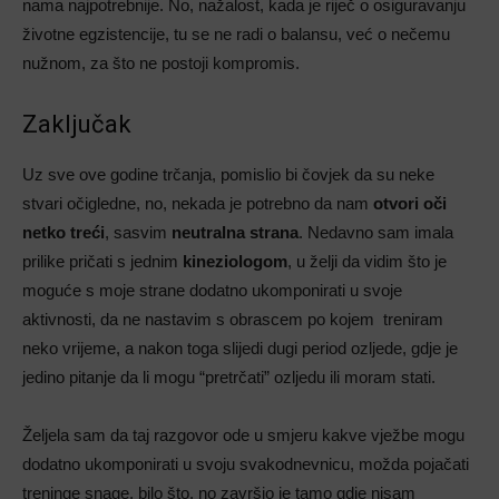
nama najpotrebnije. No, nažalost, kada je riječ o osiguravanju
životne egzistencije, tu se ne radi o balansu, već o nečemu
nužnom, za što ne postoji kompromis.
Zaključak
Uz sve ove godine trčanja, pomislio bi čovjek da su neke
stvari očigledne, no, nekada je potrebno da nam
otvori oči
netko treći
, sasvim
neutralna strana
. Nedavno sam imala
prilike pričati s jednim
kineziologom
, u želji da vidim što je
moguće s moje strane dodatno ukomponirati u svoje
aktivnosti, da ne nastavim s obrascem po kojem treniram
neko vrijeme, a nakon toga slijedi dugi period ozljede, gdje je
jedino pitanje da li mogu “pretrčati” ozljedu ili moram stati.
Željela sam da taj razgovor ode u smjeru kakve vježbe mogu
dodatno ukomponirati u svoju svakodnevnicu, možda pojačati
treninge snage, bilo što, no završio je tamo gdje nisam