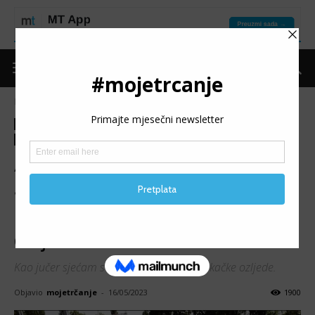
Naslovnica
Kolumne
Dnevnik jednog trkača
Kolumne
Dnevnik jednog trkača
Moje trčanje
Izdvojeno
Put do forme
Oporavak
Povrede
ANA ŠTEFULJ / DNEVNIK
JEDNOG TRKAČA: Što
(ni)sam do sada naučila o
ozljedama
Kao jučer sjećam se svoje prve “prave” trkačke ozljede.
Objavio
mojetrčanje
-
16/05/2023
1900