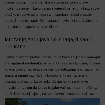
Danas postoji mnogo članaka u kojima se piše što sve
možemo napraviti kako bismo
spriječili ozljedu
, a kroz svoje
trkačko iskustvo puno toga sam isprobala i slijedila razne
upute. No, to nije spriječilo nastanak novih ozljeda. Zašto je to
tako, dat ću odgovor u ovom članku.
Istezanje, zagrijavanje, snaga, disanje,
prehrana…
Danas možemo pronaći brojne upute kako spriječiti ili
smanjiti
vjerojatnost nastanaka ozljeda
. U mnogim člancima, i onima
koje ja pišem, naglašava se važnost
istezanja, zagrijavanja i
treninzi snage
kao ključna komponenta u smanjivanju
vjerojatnosti nastanka ozljeda. Da me netko ne bi krivo
shvatio,
smatram da je sve to jako važno
, ali sam mišljenja
da će imati manji utjecaj na sprječavanje nastanka ozljeda.