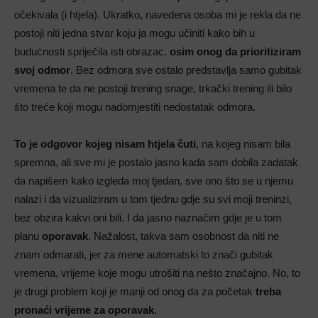
očekivala (i htjela). Ukratko, navedena osoba mi je rekla da ne
postoji niti jedna stvar koju ja mogu učiniti kako bih u
budućnosti spriječila isti obrazac,
osim onog da prioritiziram
svoj odmor
. Bez odmora sve ostalo predstavlja samo gubitak
vremena te da ne postoji trening snage, trkački trening ili bilo
što treće koji mogu nadomjestiti nedostatak odmora.
To je odgovor kojeg nisam htjela čuti
, na kojeg nisam bila
spremna, ali sve mi je postalo jasno kada sam dobila zadatak
da napišem kako izgleda moj tjedan, sve ono što se u njemu
nalazi i da vizualiziram u tom tjednu gdje su svi moji treninzi,
bez obzira kakvi oni bili. I da jasno naznačim gdje je u tom
planu
oporavak
. Nažalost, takva sam osobnost da niti ne
znam odmarati, jer za mene automatski to znači gubitak
vremena, vrijeme koje mogu utrošiti na nešto značajno. No, to
je drugi problem koji je manji od onog da za početak
treba
pronaći vrijeme za oporavak
.