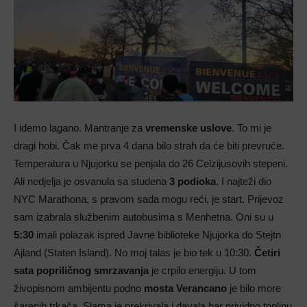
I idemo lagano. Mantranje za
vremenske uslove
. To mi je
dragi hobi. Čak me prva 4 dana bilo strah da će biti prevruće.
Temperatura u Njujorku se penjala do 26 Celzijusovih stepeni.
Ali nedjelja je osvanula sa studena
3 podioka
. I najteži dio
NYC Marathona, s pravom sada mogu reći, je start. Prijevoz
sam izabrala službenim autobusima s Menhetna. Oni su u
5:30
imali polazak ispred Javne biblioteke Njujorka do Stejtn
Ajland (Staten Island). No moj talas je bio tek u 10:30.
Četiri
sata popriličnog smrzavanja
je crpilo energiju. U tom
živopisnom ambijentu podno
mosta Verancano
je bilo more
šarenih trkača. Slama je prekrivala i davala bar prividno toplinu