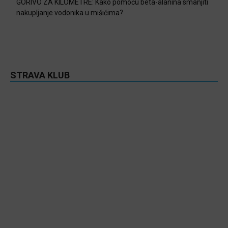
GORIVO ZA KILOMETRE: Kako pomoću beta-alanina smanjiti
nakupljanje vodonika u mišićima?
STRAVA KLUB