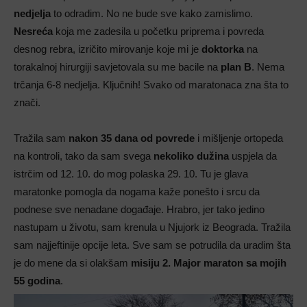
nedjelja
to odradim. No ne bude sve kako zamislimo.
Nesreća
koja me zadesila u početku priprema i povreda
desnog rebra, izričito mirovanje koje mi je
doktorka
na
torakalnoj hirurgiji savjetovala su me bacile na
plan B
. Nema
trčanja 6-8 nedjelja. Ključnih! Svako od maratonaca zna šta to
znači.
Tražila sam
nakon 35 dana od povrede
i mišljenje ortopeda
na kontroli, tako da sam svega
nekoliko dužina
uspjela da
istrčim od 12. 10. do mog polaska 29. 10. Tu je glava
maratonke pomogla da nogama kaže ponešto i srcu da
podnese sve nenadane događaje. Hrabro, jer tako jedino
nastupam u životu, sam krenula u Njujork iz Beograda. Tražila
sam najjeftinije opcije leta. Sve sam se potrudila da uradim šta
je do mene da si olakšam
misiju 2. Major maraton sa mojih
55 godina
.