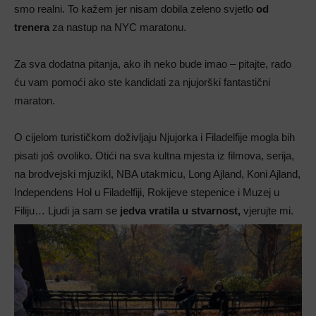
smo realni. To kažem jer nisam dobila zeleno svjetlo
od
trenera
za nastup na NYC maratonu.
Za sva dodatna pitanja, ako ih neko bude imao – pitajte, rado
ću vam pomoći ako ste kandidati za njujorški fantastični
maraton.
O cijelom turističkom doživljaju Njujorka i Filadelfije mogla bih
pisati još ovoliko. Otići na sva kultna mjesta iz filmova, serija,
na brodvejski mjuzikl, NBA utakmicu, Long Ajland, Koni Ajland,
Independens Hol u Filadelfiji, Rokijeve stepenice i Muzej u
Filiju… Ljudi ja sam se
jedva vratila u stvarnost,
vjerujte mi.