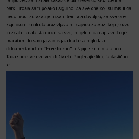
ranije, već sam znala kakav će biti krešendo kroz Central
park. Trčala sam polako i sigurno. Za sve one koji su mislili da
neću moći izdražati jer nisam trenirala dovoljno, za sve one
koji nisu ni znali šta proživljavam i najviše za Suzi koja je sve
to znala i znala šta može sa svojim tijelom da napravi.
To je
maraton!
To sam ja zamišljala kada sam gledala
dokumentarni film
“Free to run”
o Njujorškom maratonu.
Tada sam sve ovo već doživjela. Pogledajte film, fantastičan
je.