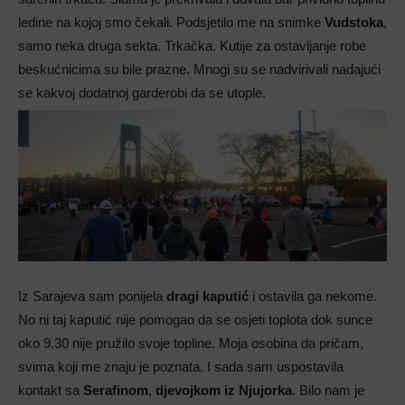
ledine na kojoj smo čekali. Podsjetilo me na snimke
Vudstoka
,
samo neka druga sekta. Trkačka. Kutije za ostavljanje robe
beskućnicima su bile prazne. Mnogi su se nadvirivali nadajući
se kakvoj dodatnoj garderobi da se utople.
Iz Sarajeva sam ponijela
dragi kaputić
i ostavila ga nekome.
No ni taj kaputić nije pomogao da se osjeti toplota dok sunce
oko 9.30 nije pružilo svoje topline. Moja osobina da pričam,
svima koji me znaju je poznata. I sada sam uspostavila
kontakt sa
Serafinom
,
djevojkom iz Njujorka
. Bilo nam je