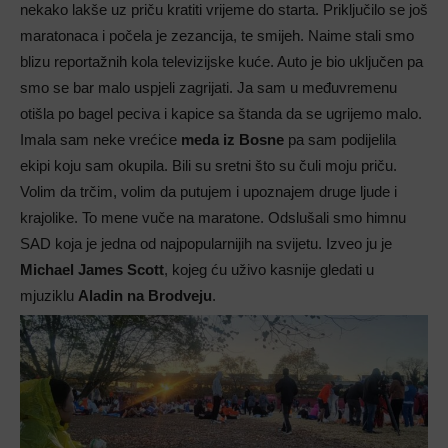
nekako lakše uz priču kratiti vrijeme do starta. Priključilo se još
maratonaca i počela je zezancija, te smijeh. Naime stali smo
blizu reportažnih kola televizijske kuće. Auto je bio uključen pa
smo se bar malo uspjeli zagrijati. Ja sam u međuvremenu
otišla po bagel peciva i kapice sa štanda da se ugrijemo malo.
Imala sam neke vrećice
meda iz Bosne
pa sam podijelila
ekipi koju sam okupila. Bili su sretni što su čuli moju priču.
Volim da trčim, volim da putujem i upoznajem druge ljude i
krajolike. To mene vuče na maratone. Odslušali smo himnu
SAD koja je jedna od najpopularnijih na svijetu. Izveo ju je
Michael James Scott
, kojeg ću uživo kasnije gledati u
mjuziklu
Aladin na Brodveju
.