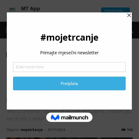
Naslovnica
Moje trčanje
Izdvojeno
Moje trčanje
Izdvojeno
Moje iskustvo
SUZANA TOPLIĆ
BERBEROVIĆ: Kad vam želja
postane stvarnost, onda su
detalji dodatni začin priče
"Ako si seniorka i starija od Njujork maratona, i trčaćeš ga,
sve će biti u redu!"
Objavio
mojetrčanje
-
29/11/2024
946