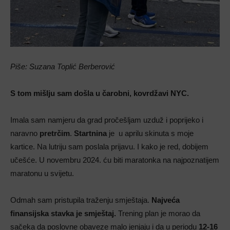
Piše: Suzana Toplić Berberović
S tom mišlju sam došla u čarobni, kovrdžavi NYC.
Imala sam namjeru da grad pročešljam uzduž i poprijeko i
naravno
pretrčim
.
Startnina
je u aprilu skinuta s moje
kartice. Na lutriju sam poslala prijavu. I kako je red, dobijem
učešće. U novembru 2024. ću biti maratonka na najpoznatijem
maratonu u svijetu.
Odmah sam pristupila traženju smještaja.
Najveća
finansijska stavka je smještaj.
Trening plan je morao da
sačeka da poslovne obaveze malo jenjaju i da u periodu
12-16