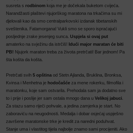
susreta s
rodbinom
koja me je dočekala buketom cvijeća.
Narandžasti plaštevi njujorškog maratona na trkačima su mi
djelovali kao da smo centralparkovski izdanak tibetanskih
sveštenika. Fatamorgana! Vukli smo se sporo ispraćajući
posljednje zrake jesenjeg sunca.
Uspjela si ovaj put
amaterko na svježinu da istrčiš!
Idući major maratan će biti
PB!
Njujork maraton treba za života pretrčati! Bar jednom! Pa
šta košta da košta.
Pretrčati svih
5 opština
od Stetn Ajlanda, Bruklina, Bronksa,
Kvinsa i Menhetna je
hodočašće
za mene rokerku, filmofila i
maratonku, koje sam ostvarila. Prehodala sam ja dodatno sve
to i prije i poslije jer sam ostala mnogo dana u
Velikoj jabuci
.
Za stazu samo riječi pohvale, a jedina zamjerka je start. No
zaboraviću na neugodnosti. Medalja i dobar osjećaj uspješno
završene maratonske trke je kredit za naredni poduhvat.
Stanje uma i vlastitog tijela najbolje znamo sami procijeniti. Ako