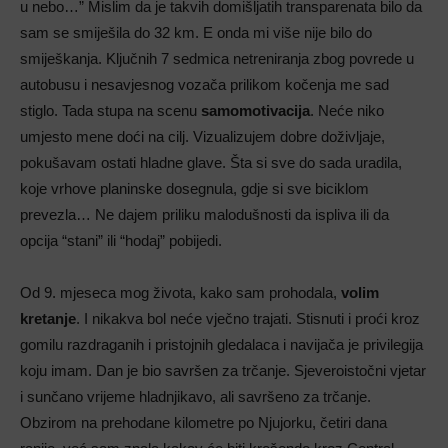
u nebo…” Mislim da je takvih domišljatih transparenata bilo da
sam se smiješila do 32 km. E onda mi više nije bilo do
smiješkanja. Ključnih 7 sedmica netreniranja zbog povrede u
autobusu i nesavjesnog vozača prilikom kočenja me sad
stiglo. Tada stupa na scenu
samomotivacija
. Neće niko
umjesto mene doći na cilj. Vizualizujem dobre doživljaje,
pokušavam ostati hladne glave. Šta si sve do sada uradila,
koje vrhove planinske dosegnula, gdje si sve biciklom
prevezla… Ne dajem priliku malodušnosti da ispliva ili da
opcija “stani” ili “hodaj” pobijedi.
Od 9. mjeseca mog života, kako sam prohodala,
volim
kretanje
. I nikakva bol neće vječno trajati. Stisnuti i proći kroz
gomilu razdraganih i pristojnih gledalaca i navijača je privilegija
koju imam. Dan je bio savršen za trčanje. Sjeveroistočni vjetar
i sunčano vrijeme hladnjikavo, ali savršeno za trčanje.
Obzirom na prehodane kilometre po Njujorku, četiri dana