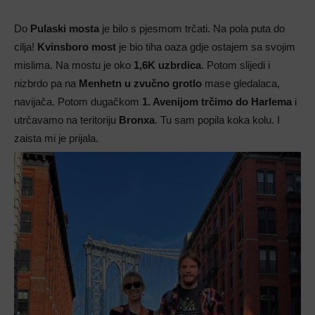
Do
Pulaski mosta
je bilo s pjesmom trčati. Na pola puta do
cilja!
Kvinsboro most
je bio tiha oaza gdje ostajem sa svojim
mislima. Na mostu je oko
1,6K uzbrdica
. Potom slijedi i
nizbrdo pa na
Menhetn u zvučno grotlo
mase gledalaca,
navijača. Potom dugačkom
1. Avenijom trčimo do Harlema
i
utrčavamo na teritoriju
Bronxa
. Tu sam popila koka kolu. I
zaista mi je prijala.