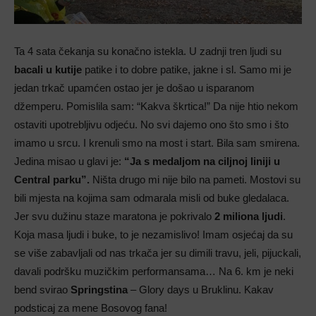
Ta 4 sata čekanja su konačno istekla. U zadnji tren ljudi su
bacali u kutije
patike i to dobre patike, jakne i sl. Samo mi je
jedan trkač upamćen ostao jer je došao u isparanom
džemperu. Pomislila sam: “Kakva škrtica!” Da nije htio nekom
ostaviti upotrebljivu odjeću. No svi dajemo ono što smo i što
imamo u srcu. I krenuli smo na most i start. Bila sam smirena.
Jedina misao u glavi je:
“Ja s medaljom na ciljnoj liniji u
Central parku”.
Ništa drugo mi nije bilo na pameti. Mostovi su
bili mjesta na kojima sam odmarala misli od buke gledalaca.
Jer svu dužinu staze maratona je pokrivalo
2 miliona ljudi
.
Koja masa ljudi i buke, to je nezamislivo! Imam osjećaj da su
se više zabavljali od nas trkača jer su dimili travu, jeli, pijuckali,
davali podršku muzičkim performansama… Na 6. km je neki
bend svirao
Springstina
– Glory days u Bruklinu. Kakav
podsticaj za mene Bosovog fana!