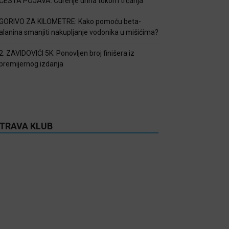
ČESTA POJAVA: Curenje urina tokom trčanja
GORIVO ZA KILOMETRE: Kako pomoću beta-
alanina smanjiti nakupljanje vodonika u mišićima?
2. ZAVIDOVIĆI 5K: Ponovljen broj finišera iz
premijernog izdanja
TRAVA KLUB