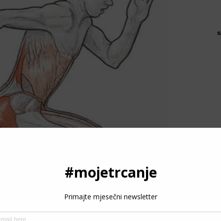
s
P
3