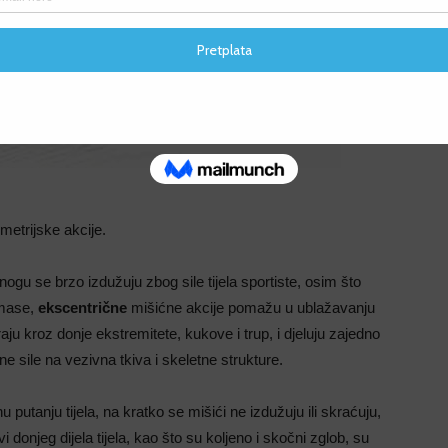
F
F
ometrijske akcije.
ogu se brzo izdužuju zbog sile tijela sportiste, osim što
 mase,
ekscentrične
mišićne akcije pomažu u ublažavanju
iraju kroz donje ekstremitete, kukove i trup, i djeluju zajedno
ne sile na vezivna tkiva i skeletne strukture.
putanju tijela, na kratko se mišići ne izdužuju ili skraćuju,
vi donjeg dijela tijela, kao što su koljeno i skočni zglob, su