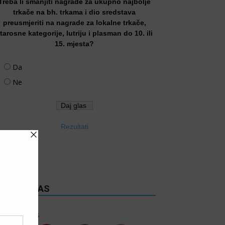
Treba li smanjiti nagrade za ukupno najbolje
trkače na bh. trkama i dio sredstava
preusmjeriti na nagrade za lokalne trkače,
tarosne kategorije, lutriju i plasman do 10. ili
15. mjesta?
Da
Ne
Rezultati
RATITE NAS
6k
Follows