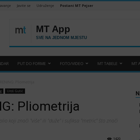
šavanje
Javite se
Udruženje
Postani MT Pejser
NDAR
PUT DO FORME
FOTO/VIDEO
MT TABELE
MT 
ENING: Pliometrija
g
Uroš Gutić
N
: Pliometrija
o koji znači "više" ili "duže" i sufiksa "metric" što znači
1420