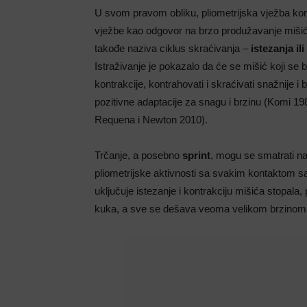
U svom pravom obliku, pliometrijska vježba koris
vježbe kao odgovor na brzo produžavanje miši
takođe naziva ciklus skraćivanja –
istezanja ili
Istraživanje je pokazalo da će se mišić koji se b
kontrakcije, kontrahovati i skraćivati ​​snažnije i 
pozitivne adaptacije za snagu i brzinu (Komi 198
Requena i Newton 2010).
Trčanje, a posebno
sprint
, mogu se smatrati na
pliometrijske aktivnosti sa svakim kontaktom s
uključuje istezanje i kontrakciju mišića stopala, 
kuka, a sve se dešava veoma velikom brzinom i 