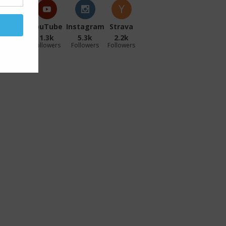
acebook
YouTube
Instagram
Strava
27.1k
1.3k
5.3k
2.2k
ollowers
Followers
Followers
Followers