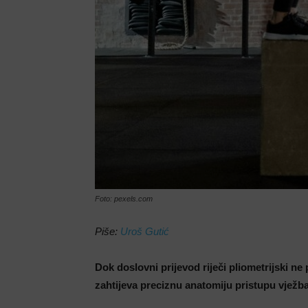
Foto: pexels.com
Piše:
Uroš Gutić
Dok doslovni prijevod riječi pliometrijski n
zahtijeva preciznu anatomiju pristupu vježba