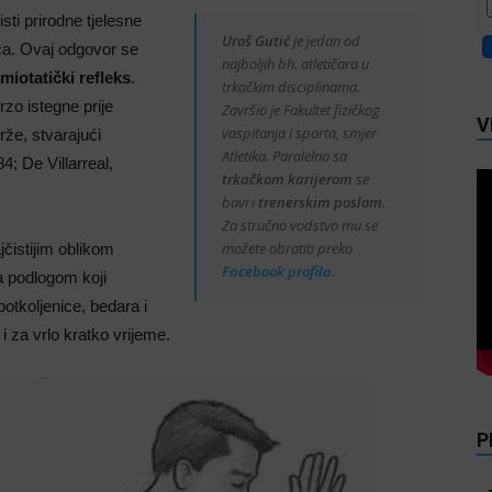
ti prirodne tjelesne
Uroš Gutić
je jedan od
ća. Ovaj odgovor se
najboljih bh. atletičara u
 miotatički refleks
.
trkačkim disciplinama.
rzo istegne prije
Završio je Fakultet fizičkog
V
vaspitanja i sporta, smjer
brže, stvarajući
Atletika. Paralelno sa
4; De Villarreal,
trkačkom karijerom
se
bavi i
trenerskim poslom
.
Za stručno vodstvo mu se
možete obratiti preko
jčistijim oblikom
Facebook profila
.
a podlogom koji
potkoljenice, bedara i
za vrlo kratko vrijeme.
P