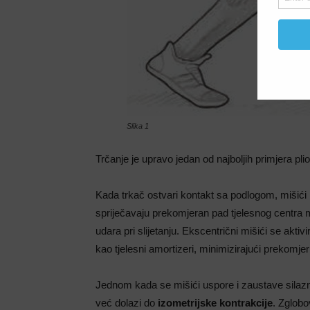
Slika 1
Trčanje je upravo jedan od najboljih primjera pli
Kada trkač ostvari kontakt sa podlogom, mišići n
spriječavaju prekomjeran pad tjelesnog centra
udara pri slijetanju. Ekscentrični mišići se aktiv
kao tjelesni amortizeri, minimizirajući prekomjer
Jednom kada se mišići uspore i zaustave silaznu 
već dolazi do
izometrijske kontrakcije
. Zglobo