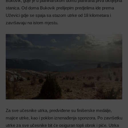
Bukovik, gdje je u planinarskom domu planirana prva okrijepna
stanica. Od doma Bukovik prelijepim predjelima ide prema
Uževici gdje se spaja sa stazom utrke od 18 kilometara i
završavaju na istom mjestu.
Za sve učesnike utrka, predviđene su finišerske medalje,
majice utrke, kao i poklon iznenađenja sponzora. Po završetku
utrke za sve učesnike bit će osiguran topli obrok i piće. Utrka