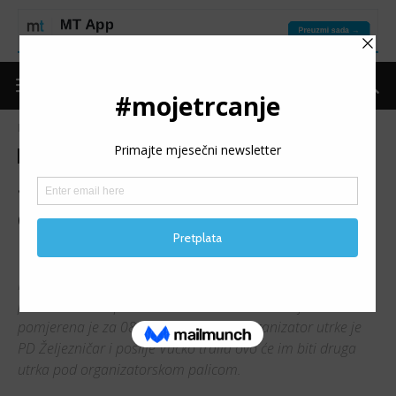
Naslovnica
Trke
Najave
Trke
Najave
Skakavac trail 2017: U
oktobru tri utrke na
poznatom vodopadu
Prvotno najavljivana za mjesec maj, trail poslastica na
poznatom vodopadu Skakavac nadomak Sarajeva
pomjerena je za 08. 10. ove godine. Organizator utrke je
PD Željezničar i poslije Vučko traila ovo će im biti druga
utrka pod organizatorskom palicom.