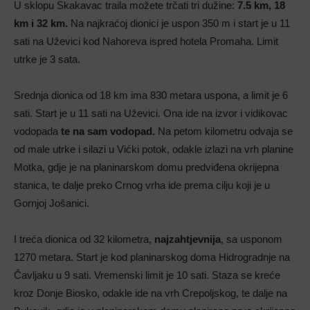
U sklopu Skakavac traila možete trčati tri dužine:
7.5 km, 18
km i 32 km.
Na najkraćoj dionici je uspon 350 m i start je u 11
sati na Uževici kod Nahoreva ispred hotela Promaha. Limit
utrke je 3 sata.
Srednja dionica od 18 km ima 830 metara uspona, a limit je 6
sati. Start je u 11 sati na Uževici. Ona ide na izvor i vidikovac
vodopada
te na sam vodopad.
Na petom kilometru odvaja se
od male utrke i silazi u Vićki potok, odakle izlazi na vrh planine
Motka, gdje je na planinarskom domu predviđena okrijepna
stanica, te dalje preko Crnog vrha ide prema cilju koji je u
Gornjoj Jošanici.
I treća dionica od 32 kilometra,
najzahtjevnija
, sa usponom
1270 metara. Start je kod planinarskog doma Hidrogradnje na
Čavljaku u 9 sati. Vremenski limit je 10 sati. Staza se kreće
kroz Donje Biosko, odakle ide na vrh Crepoljskog, te dalje na