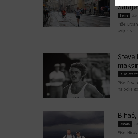
Saraje
23/
Teme
Piše: Ersan
uvijek siro
Steve 
maksim
Iz svijeta tr
Piše: Ersan
najbolje go
Bihać,
20
Ostalo
Piše: Nico