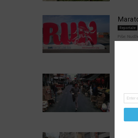
Marato
Reportaže
Piše: Nudž
izazovima 
maraton. K
Nezabo
24
Ostalo
Pripremila:
ušla u film
umjetnosti 
Je li 