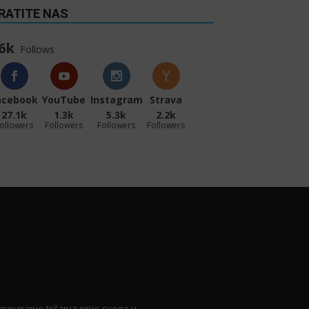
RATITE NAS
6k
Follows
acebook
YouTube
Instagram
Strava
27.1k
1.3k
5.3k
2.2k
ollowers
Followers
Followers
Followers
romoviranje trčanja prije svega u