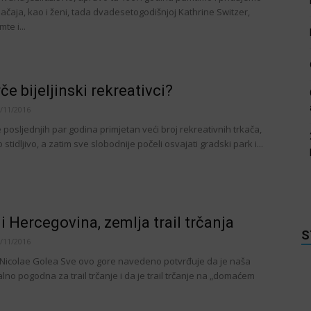
ačaja, kao i ženi, tada dvadesetogodišnjoj Kathrine Switzer,
te i...
če bijeljinski rekreativci?
/11/2016
 je posljednjih par godina primjetan veći broj rekreativnih trkača,
o stidljivo, a zatim sve slobodnije počeli osvajati gradski park i...
i Hercegovina, zemlja trail trčanja
S
/11/2016
 Nicolae Golea Sve ovo gore navedeno potvrđuje da je naša
lno pogodna za trail trčanje i da je trail trčanje na „domaćem