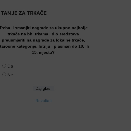
ITANJE ZA TRKAČE
Treba li smanjiti nagrade za ukupno najbolje
trkače na bh. trkama i dio sredstava
preusmjeriti na nagrade za lokalne trkače,
tarosne kategorije, lutriju i plasman do 10. ili
15. mjesta?
Da
Ne
Rezultati