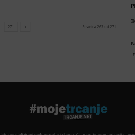
P
3
271
Stranica 263 od 271
F
F
 bh specijalizirani web portal o trčanju. Cilj nam je popularizacija i p