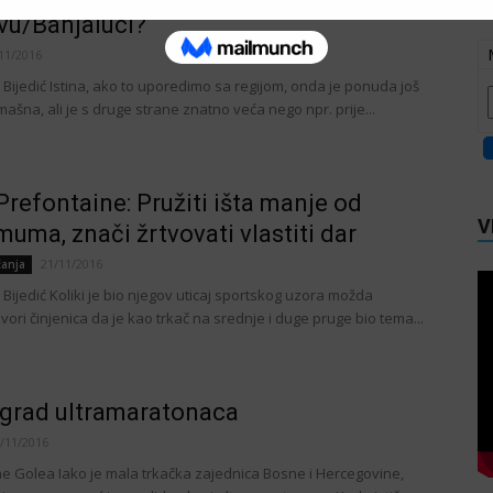
vu/Banjaluci?
11/2016
 Bijedić Istina, ako to uporedimo sa regijom, onda je ponuda još
mašna, ali je s druge strane znatno veća nego npr. prije...
Prefontaine: Pružiti išta manje od
V
uma, znači žrtvovati vlastiti dar
21/11/2016
čanja
 Bijedić Koliki je bio njegov uticaj sportskog uzora možda
vori činjenica da je kao trkač na srednje i duge pruge bio tema...
 grad ultramaratonaca
/11/2016
lae Golea Iako je mala trkačka zajednica Bosne i Hercegovine,