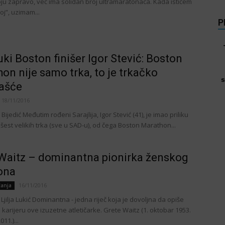
oju zapravo, već ima solidan broj ultramaratonaca. Kada ističem
oj”, uzimam...
P
uki Boston finišer Igor Stević: Boston
on nije samo trka, to je trkačko
s
ašće
18/11/2016
 Bijedić Međutim rođeni Sarajlija, Igor Stević (41), je imao priliku
od šest velikih trka (sve u SAD-u), od čega Boston Marathon...
Waitz – dominantna pionirka ženskog
ona
16/11/2016
čanja
 Ljilja Lukić Dominantna - jedna riječ koja je dovoljna da opiše
karijeru ove izuzetne atletičarke. Grete Waitz (1. oktobar 1953.
011.)...