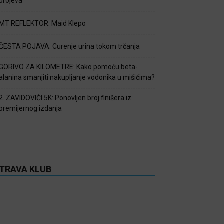
brojeva
MT REFLEKTOR: Maid Klepo
ČESTA POJAVA: Curenje urina tokom trčanja
GORIVO ZA KILOMETRE: Kako pomoću beta-
alanina smanjiti nakupljanje vodonika u mišićima?
2. ZAVIDOVIĆI 5K: Ponovljen broj finišera iz
premijernog izdanja
TRAVA KLUB