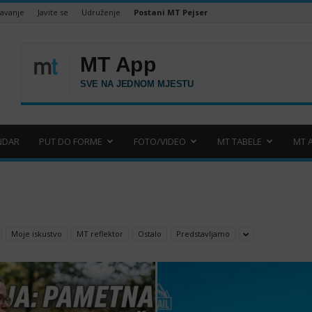
šavanje
Javite se
Udruženje
Postani MT Pejser
NDAR
PUT DO FORME
FOTO/VIDEO
MT TABELE
MT 
Moje iskustvo
MT reflektor
Ostalo
Predstavljamo