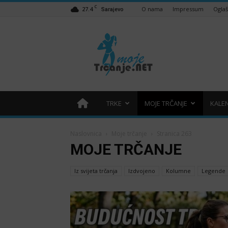
C
27.4
O nama
Impressum
Ogla
Sarajevo
Moje
trčanje
–
trcanje.net
TRKE
MOJE TRČANJE
KALE
Naslovnica
Moje trčanje
Stranica 263
MOJE TRČANJE
Iz svijeta trčanja
Izdvojeno
Kolumne
Legende