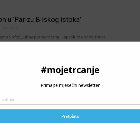
n u ‘Parizu Bliskog istoka’
25/11/2016
ejma Softić Ljubav prema trčanju i apsolutna podložnost
svih vrsta u ovoj sezoni odvela me na Bloom Bank Beirut
ad me moj trener...
ravne životne lekcije Rockyja Balboe
/11/2016
 Ljilja Lukić Jedna od najupečatljivijih scena iz Rockyja koja je
sku istoriju je ona u kojoj Balboa trči stepenicama Muzeja
u...
vrijeme za maraton u
P