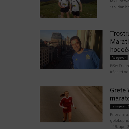
tek u razv
“solidan br
Trostr
Marath
hodoč
Razgovor
Piše: Ersan
trčati tri 
Grete 
marat
Iz svijeta tr
Pripremila:
cjelokupnu 
– 19. april 2