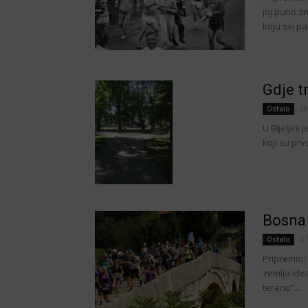
joj puno zn
koju svi pam
Gdje tr
28
Ostalo
U Bijeljini
koji su prv
Bosna 
27
Ostalo
Pripremio:
zemlja idea
terenu“...