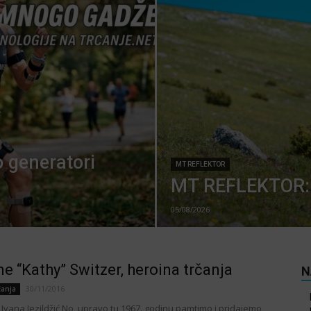
 generatori
MT REFLEKTOR
MT REFLEKTOR: 
05/08/2026
ne “Kathy” Switzer, heroina trčanja
N
30/11/2016
čanja
 Ivana Jezildžić No, upravo tu 1967. godinu pamtimo i pridajemo