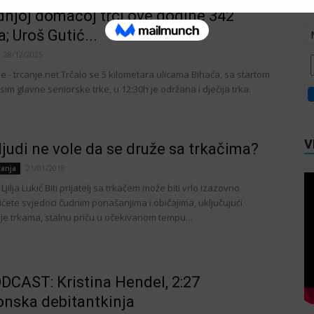
dnjoj domaćoj trci ove godine 342
a; Uroš Gutić...
28/12/2025
e - trcanje.net Trčalo se 5 kilometara ulicama Bihaća, sa startom
Osim glavne seniorske trke, u 12:30h je održana i dječija trka.
V
ljudi ne vole da se druže sa trkačima?
21/01/2018
čanja
 Ljilja Lukić Biti prijatelj sa trkačem može biti vrlo izazovno
ićete svjedoci čudnim ponašanjima i običajima, uključujući
je trkama, stalnu priču u očekivanom tempu...
CAST: Kristina Hendel, 2:27
nska debitantkinja