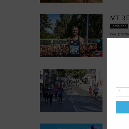
MT RE
Izdvojeno
Ime, prezi
počeli bavi
1. TR
Ilić n
Izdvojeno
Moje trčan
trke: SUN R
5. BI