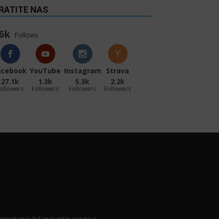
RATITE NAS
6k
Follows
acebook
YouTube
Instagram
Strava
27.1k
1.3k
5.3k
2.2k
ollowers
Followers
Followers
Followers
romoviranje trčanja prije svega u