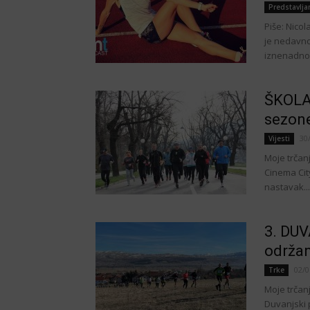
Predstavlj
Piše: Nico
je nedavno 
iznenadno 
ŠKOLA
sezone
30
Vijesti
Moje trčanj
Cinema City
nastavak...
3. DU
održan
02/0
Trke
Moje trčanj
Duvanjski p