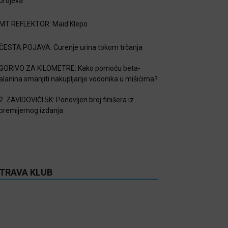
brojeva
MT REFLEKTOR: Maid Klepo
ČESTA POJAVA: Curenje urina tokom trčanja
GORIVO ZA KILOMETRE: Kako pomoću beta-
alanina smanjiti nakupljanje vodonika u mišićima?
2. ZAVIDOVIĆI 5K: Ponovljen broj finišera iz
premijernog izdanja
TRAVA KLUB