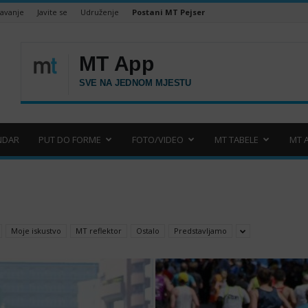
šavanje
Javite se
Udruženje
Postani MT Pejser
NDAR
PUT DO FORME
FOTO/VIDEO
MT TABELE
MT 
Moje iskustvo
MT reflektor
Ostalo
Predstavljamo