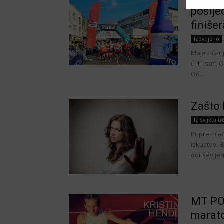
poslje
finišer
Izdvojeno
Moje trčanj
u 11 sati. 
Od...
Zašto 
Iz svijeta tr
Pripremila:
iskustvo. B
oduševljen
MT POD
marato