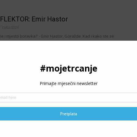
FLEKTOR: Emir Hastor
13/02/2024
me i mjesto boravka? - Emir Hastor, Goražde. Kad i kako ste se
ti trčanjem? - Prije osam godina sam počeo trenirati sa...
EBINJSKI POLUMARATON: Krkalović i
ajbrži na premijernom izdanju
28/09/2024
je - trcanje.net U okviru manifestacije danas su održane dvije
UN polumaraton i FUN RUN trka 7km, dok je dječija trka –...
HAĆKA NOVOGODIŠNJA PETICA: Na
P