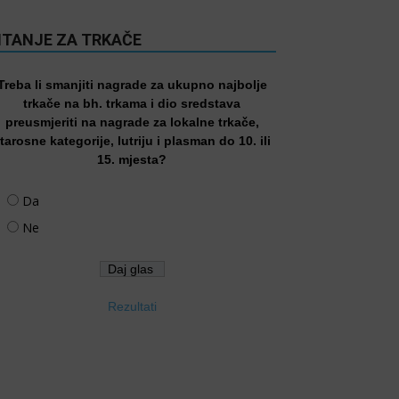
ITANJE ZA TRKAČE
Treba li smanjiti nagrade za ukupno najbolje
trkače na bh. trkama i dio sredstava
preusmjeriti na nagrade za lokalne trkače,
tarosne kategorije, lutriju i plasman do 10. ili
15. mjesta?
Da
Ne
Rezultati