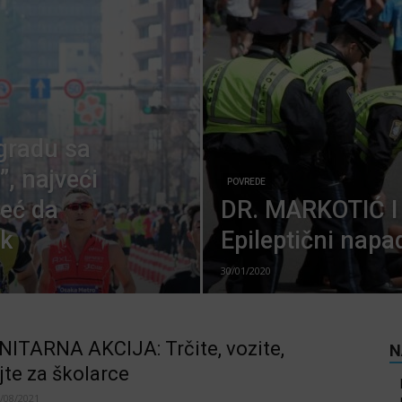
gradu sa
”, najveći
POVREDE
već da
DR. MARKOTIĆ 
2k
Epileptični napa
30/01/2020
TARNA AKCIJA: Trčite, vozite,
N
jte za školarce
/08/2021