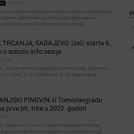
09/11/2021
amo
lae Golea Kristina Hendel je hrvatsko-njemačka atletičarka koja
P
šokirala cijelu trkačku javnost istrčavši gotovo posve
svoj prvi maraton sa odličnim debi-rezultatom...
 TRČANJA, SARAJEVO: Uoči starta 6.
s
 u subotu info sesija
/03/2018
e – trcanje.net Pred održavanje prve info sesije, planirane u
-u u subotu, 31. 3. s početkom u 10 sati, dogovoren je
VANJSKI PINGVIN: U Tomislavgradu
a prva bh. trka u 2022. godini
1/2022
e - trcanje.net To je treće izdanje humanitarne trail trke,
ingvin, sa dvije distance na kojima su se takmičari mogli