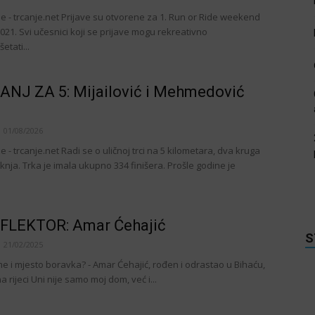
je - trcanje.net Prijave su otvorene za 1. Run or Ride weekend
2021. Svi učesnici koji se prijave mogu rekreativno
šetati...
ANJ ZA 5: Mijailović i Mehmedović
i
01/08/2026
e - trcanje.net Radi se o uličnoj trci na 5 kilometara, dva kruga
nja. Trka je imala ukupno 334 finišera. Prošle godine je
FLEKTOR: Amar Ćehajić
S
21/02/2025
me i mjesto boravka? - Amar Ćehajić, rođen i odrastao u Bihaću,
a rijeci Uni nije samo moj dom, već i...