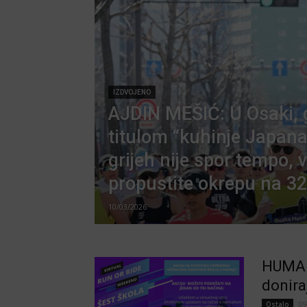
IZDVOJENO
AJDIN MEŠIĆ: U Osaki, 
titulom “kuhinje Japana
grijeh nije spor tempo, 
propustite okrepu na 3
10/03/2026
HUMANI
donira
09
Ostalo