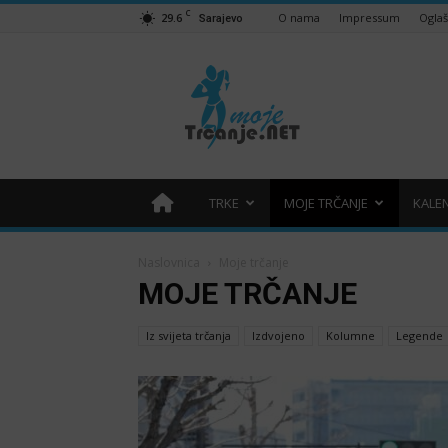
C
29.6
O nama
Impressum
Ogla
Sarajevo
Moje
trčanje
–
trcanje.net
TRKE
MOJE TRČANJE
KALE
Naslovnica
Moje trčanje
MOJE TRČANJE
Iz svijeta trčanja
Izdvojeno
Kolumne
Legende