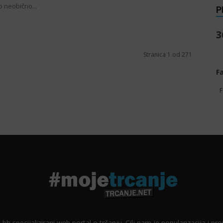
o neobično...
P
3
Stranica 1 od 271
F
F
 bh specijalizirani web portal o trčanju. Cilj nam je popularizacija i p