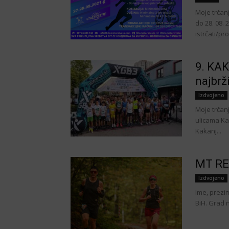
Moje trčan
do 28. 08. 
istrčati/pro
9. KAK
najbrž
Izdvojeno
Moje trčanj
ulicama Kak
Kakanj...
MT RE
Izdvojeno
Ime, prezi
BiH. Grad n