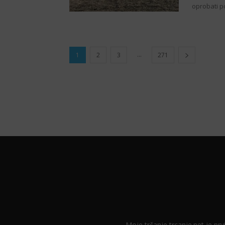
oprobati p
...
1
2
3
271
Moje trčanje trcanje.net je prvi