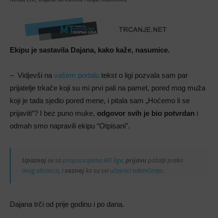
Ekipu je sastavila Dajana, kako kaže, nasumice.
– Vidjevši na
vašem portalu
tekst o ligi pozvala sam par
prijatelje trkače koji su mi prvi pali na pamet, pored mog muža
koji je tada sjedio pored mene, i pitala sam „Hoćemo li se
prijaviti“? I bez puno muke,
odgovor svih je bio potvrdan
i
odmah smo napravili ekipu “Otpisani”.
Upoznaj
se sa
propozicijama MT lige
,
prijavu
pošalji preko
ovog obrasca
, i
saznaj
ko su svi
učesnici takmičenja
.
Dajana trči od prije godinu i po dana.