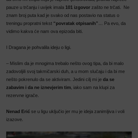
pauze u trčanju i uvijek imala
101 izgovor
zašto ne trčati. Ne
znam broj puta kad je svako od nas postavio na status o
treningu propratni tekst
“povratak otpisanih”
… Pa evo, da
vidimo kakva će nam ova epizoda biti.
I Dragana je pohvalila ideju o ligi.
– Mislim da je mnogima trebalo nešto ovog tipa, da bi malo
zadovoljili svoj takmičarski duh, a u mom slučaju i da bi me
nešto pokrenulo da se aktiviram. Jedini cilj mi je
da se
zabavim i da ne iznevjerim tim
, iako sam na klupi za
rezervne igrače.
Nenad Erić
se u ligu uključio jer mu je ideja zanimljiva i voli
izazove.