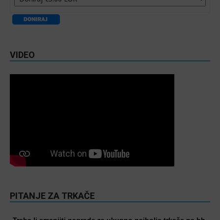
VIDEO
PITANJE ZA TRKAČE
Treba li smanjiti nagrade za ukupno najbolje trkače na bh.