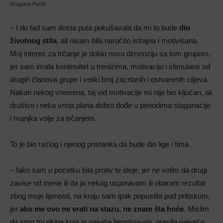
Dragana Petrić
– I do tad sam dosta puta pokušavala da mi to bude
dio
životnog stila
, ali nisam bila naročito istrajna i motivisana.
Moj interes za trčanje je dobio novu dimenziju sa tom grupom,
jer sam imala kontinuitet u trenizima, motivaciju i stimulans od
drugih članova grupe i veliki broj zacrtanih i ostvarenih ciljeva.
Nakon nekog vremena, taj vid motivacije mi nije bio ključan, ali
društvo i neka vrsta plana dobro dođe u periodima staganacije
i manjka volje za trčanjem.
To je bio razlog i njenog pristanka da bude dio lige i tima.
– Iako sam u početku bila protiv te ideje, jer ne volim da drugi
zavise od mene ili da ja nekog usporavam ili obaram rezultat
zbog moje lijenosti, na kraju sam ipak popustila pod pritiskom,
jer
ako me ovo ne vrati na stazu, ne znam šta hoće
. Mislim
da smo mi ekipa koja je najviše ljenstvovala, pravila najveće