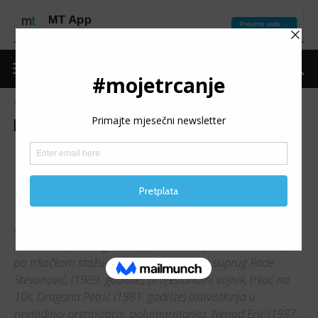
Naslovnica
MT liga
Aktuelnosti
MT liga
Aktuelnosti
OTPISANI: U MT ligi pronašli
motiv za još jedan povratak
na stazu
Ekipa “Otpisani” dolazi iz Bijeljine, a čine je Dajana
Stevanović (1994. godište), po zanimanju kozmetičarka, a
po trkačkom stažu polumaratonka, njen suprug Rade
Stevanović, (1989. godište), profesionalni vojnik, trkač na
10k, Dragana Petrić (1981. godište) aktivistkinja u
nevladinoj organizaciji, polumaratonka, Nenad Erić (1987.