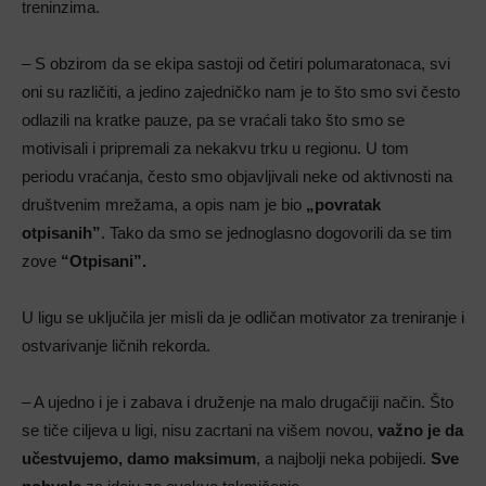
treninzima.
– S obzirom da se ekipa sastoji od četiri polumaratonaca, svi
oni su različiti, a jedino zajedničko nam je to što smo svi često
odlazili na kratke pauze, pa se vraćali tako što smo se
motivisali i pripremali za nekakvu trku u regionu. U tom
periodu vraćanja, često smo objavljivali neke od aktivnosti na
društvenim mrežama, a opis nam je bio
„povratak
otpisanih”
. Tako da smo se jednoglasno dogovorili da se tim
zove
“Otpisani”.
U ligu se uključila jer misli da je odličan motivator za treniranje i
ostvarivanje ličnih rekorda.
– A ujedno i je i zabava i druženje na malo drugačiji način. Što
se tiče ciljeva u ligi, nisu zacrtani na višem novou,
važno je da
učestvujemo, damo maksimum
, a najbolji neka pobijedi.
Sve