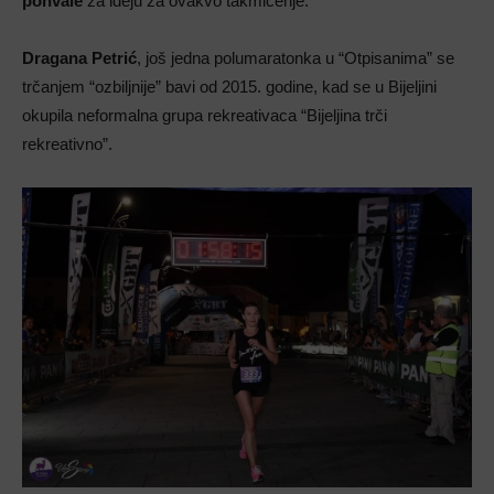
pohvale
za ideju za ovakvo takmičenje.
Dragana Petrić
, još jedna polumaratonka u “Otpisanima” se
trčanjem “ozbiljnije” bavi od 2015. godine, kad se u Bijeljini
okupila neformalna grupa rekreativaca “Bijeljina trči
rekreativno”.