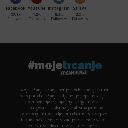
Facebook
YouTube
Instagram
Strava
27.1k
1.3k
5.3k
2.2k
Followers
Followers
Followers
Followers
Moje trčanje trcanje.net je prvi bh specijalizirani
web portal o trčanju. Cilj nam je popularizacija i
promoviranje trčanja prije svega u Bosni i
Hercegovini. Osobit naglasak stavljamo na
promociju prirodnih ljepota i kulturno-istorijske
baštine naše zemlje. Stvarajmo zajedno veliku
trkačku zajednicu u Bosni i Hercegovini!