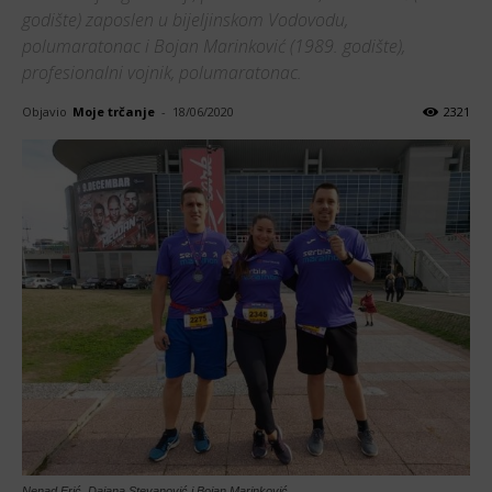
godište) zaposlen u bijeljinskom Vodovodu,
polumaratonac i Bojan Marinković (1989. godište),
profesionalni vojnik, polumaratonac.
Objavio
Moje trčanje
-
18/06/2020
2321
Nenad Erić, Dajana Stevanović i Bojan Marinković