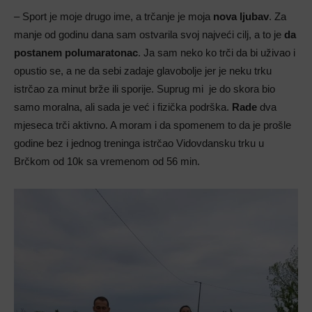
– Sport je moje drugo ime, a trčanje je moja
nova ljubav
. Za
manje od godinu dana sam ostvarila svoj najveći cilj, a to je
da
postanem polumaratonac
. Ja sam neko ko trči da bi uživao i
opustio se, a ne da sebi zadaje glavobolje jer je neku trku
istrčao za minut brže ili sporije. Suprug mi je do skora bio
samo moralna, ali sada je već i fizička podrška.
Rade
dva
mjeseca trči aktivno. A moram i da spomenem to da je prošle
godine bez i jednog treninga istrčao Vidovdansku trku u
Brčkom od 10k sa vremenom od 56 min.