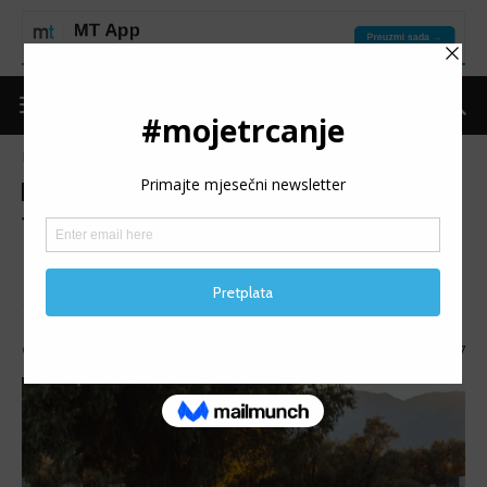
Naslovnica
Put do forme
Ishrana/Suplementacija
Put do forme
Ishrana/Suplementacija
Moje trčanje
Izdvojeno
Trening
TRI MITA: Istina o trčanju na
prazan stomak
Trčanje na prazan želudac – da ili ne?
Objavio
mojetrčanje
-
15/06/2023
5157