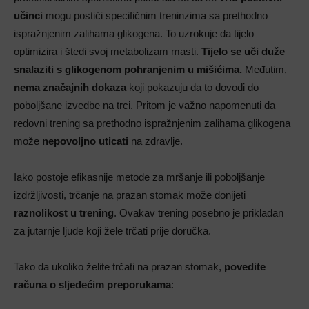
učinci
mogu postići specifičnim treninzima sa prethodno
ispražnjenim zalihama glikogena. To uzrokuje da tijelo
optimizira i štedi svoj metabolizam masti.
Tijelo se uči duže
snalaziti s glikogenom pohranjenim u mišićima.
Međutim,
nema značajnih dokaza
koji pokazuju da to dovodi do
poboljšane izvedbe na trci. Pritom je važno napomenuti da
redovni trening sa prethodno ispražnjenim zalihama glikogena
može
nepovoljno uticati
na zdravlje.
Iako postoje efikasnije metode za mršanje ili poboljšanje
izdržljivosti, trčanje na prazan stomak može donijeti
raznolikost u trening
. Ovakav trening posebno je prikladan
za jutarnje ljude koji žele trčati prije doručka.
Tako da ukoliko želite trčati na prazan stomak,
povedite
računa o sljedećim preporukama
: