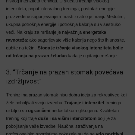
niskog intenziteta treninga. U slučaju trčanja visokog
intenziteta, poput intervalnog treninga, postotak energije
proizvedene sagorijevanjem masti znatno je manji. Međutim,
ukupna potrošnja energije i potrošnja kalorija su višestruko
veći. Na kraju za mršanje je najvažnija
energetska
ravnoteža
: ako sagorijevate više kalorija nego što ih unosite,
gubite na težini.
Stoga je trčanje visokog intenziteta bolje
od trčanja na prazan želudac
kada je u pitanju mršanje.
3. “Trčanje na prazan stomak povećava
izdržljivost”
Treninzi na prazan stomak nisu dobra ideja za rekreativce koji
žele poboljšati svoju izvedbu.
Trajanje i intenzitet
treninga
ozbiljno su
ograničeni
nedostatkom glikogena. Kvalitetan
trening koji traje
duže i sa višim intenzitetom
bolji je za
poboljšanje vaše izvedbe. Naučna istraživanja na
profesionalnim sportistima pokazala su da se
vrlo pozitivni