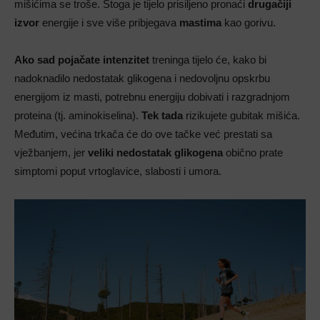
mišićima se troše. Stoga je tijelo prisiljeno pronaći
drugačiji
izvor
energije i sve više pribjegava
mastima
kao gorivu.
Ako sad pojačate intenzitet
treninga tijelo će, kako bi
nadoknadilo nedostatak glikogena i nedovoljnu opskrbu
energijom iz masti, potrebnu energiju dobivati i razgradnjom
proteina (tj. aminokiselina).
Tek tada
rizikujete gubitak mišića.
Međutim, većina trkača će do ove tačke već prestati sa
vježbanjem, jer
veliki nedostatak glikogena
obično prate
simptomi poput vrtoglavice, slabosti i umora.