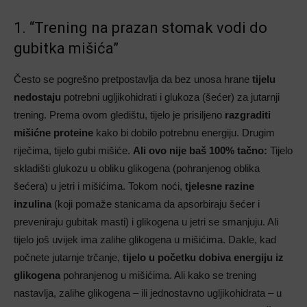
1. “Trening na prazan stomak vodi do
gubitka mišića”
Često se pogrešno pretpostavlja da bez unosa hrane
tijelu
nedostaju
potrebni ugljikohidrati i glukoza (šećer) za jutarnji
trening. Prema ovom gledištu, tijelo je prisiljeno
razgraditi
mišićne proteine
kako bi dobilo potrebnu energiju. Drugim
riječima, tijelo gubi mišiće.
Ali ovo nije baš 100% tačno:
Tijelo
skladišti glukozu u obliku glikogena (pohranjenog oblika
šećera) u jetri i mišićima. Tokom noći,
tjelesne razine
inzulina
(koji pomaže stanicama da apsorbiraju šećer i
preveniraju gubitak masti) i glikogena u jetri se smanjuju. Ali
tijelo još uvijek ima zalihe glikogena u mišićima. Dakle, kad
počnete jutarnje trčanje,
tijelo u početku dobiva energiju iz
glikogena
pohranjenog u mišićima. Ali kako se trening
nastavlja, zalihe glikogena – ili jednostavno ugljikohidrata – u