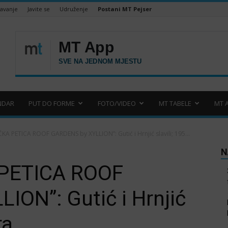
šavanje
Javite se
Udruženje
Postani MT Pejser
NDAR
PUT DO FORME
FOTO/VIDEO
MT TABELE
MT 
ĆKA PETICA ROOF GARDENS by XYLLION”: Gutić i Hrnjić slavili; 195...
N
 PETICA ROOF
ON”: Gutić i Hrnjić
ra