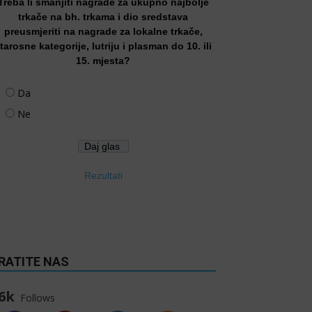
Treba li smanjiti nagrade za ukupno najbolje
trkače na bh. trkama i dio sredstava
preusmjeriti na nagrade za lokalne trkače,
tarosne kategorije, lutriju i plasman do 10. ili
15. mjesta?
Da
Ne
Rezultati
RATITE NAS
6k
Follows