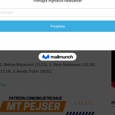
ON je zamišljena kao mjesto okupljanja rekreativaca
V
io opreme i trkačkih rekvizita je napravljen od recikliranih ili
 2. Belmin Mrkanović (15:23), 3. Berin Mušanović (15:24);
(17:14), 3. Amela Trožić (18:01).
K-u
.
P