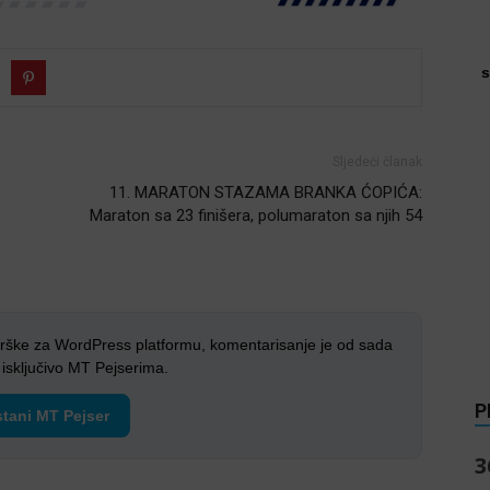
s
Sljedeći članak
11. MARATON STAZAMA BRANKA ĆOPIĆA:
Maraton sa 23 finišera, polumaraton sa njih 54
rške za WordPress platformu, komentarisanje je od sada
sključivo MT Pejserima.
P
tani MT Pejser
3