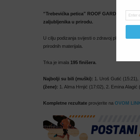
“Trebevićka petica” ROOF GARDENS by XYLLI
zaljubljenika u prirodu.
U cilju podizanja svijesti o zdravoj planeti veći d
prirodnih materijala.
Trka je imala
195 finišera
.
Najbolji su bili (muški):
1. Uroš Gutić (15:21),
(žene):
1. Alma Hrnjić (17:02), 2. Emina Alagić 
Kompletne rezultate
provjerite na
OVOM LIN