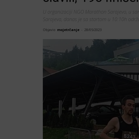
U organizaciji NGO Marathon Sarajevo, u sa
Sarajeva, danas je sa startom u 10:10h održa
Objavio
mojetrčanje
-
28/05/2023