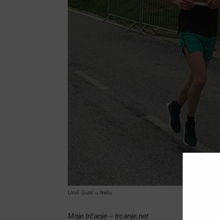
Uroš Gutić u finišu
Moje trčanje – trcanje.net