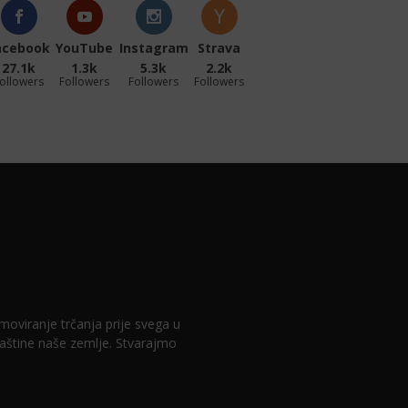
acebook
YouTube
Instagram
Strava
27.1k
1.3k
5.3k
2.2k
ollowers
Followers
Followers
Followers
romoviranje trčanja prije svega u
 baštine naše zemlje. Stvarajmo