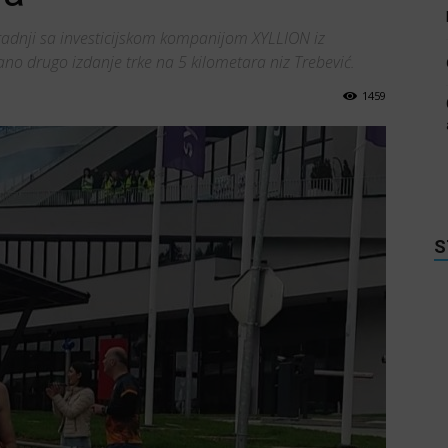
radnji sa investicijskom kompanijom XYLLION iz
no drugo izdanje trke na 5 kilometara niz Trebević.
1459
S