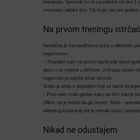
maratonu. Spremat ću se za vrijeme od oko 2 sata
vremena i taktike tiče. Cilj mi je i da ove godi
Na prvom treningu istrča
Neobična je Samardžićeva priča o atletskim poč
nogometom.
– Trčanjem sam se počeo baviti prije deset god
djece u to vrijeme u Brčkom, o trčanju nisam ni
nogometu ja najviše trčao od svih.
Srđan je onda s prijateljem koji se bavio trčanj
– Prvo sam malo gledao kako on trči i kad je sta
28km, on je mislio da ga zezam. Malo – pomalo us
atletskog kluba koji me je odmah uočio i pozvao
Nikad ne odustajem