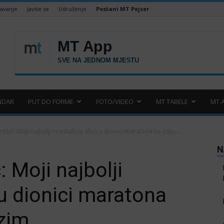
šavanje
Javite se
Udruženje
Postani MT Pejser
NDAR
PUT DO FORME
FOTO/VIDEO
MT TABELE
MT 
žić: Moji najbolji rezultati će doći u dionici maratona na koju...
N
 Moji najbolji
 u dionici maratona
azim