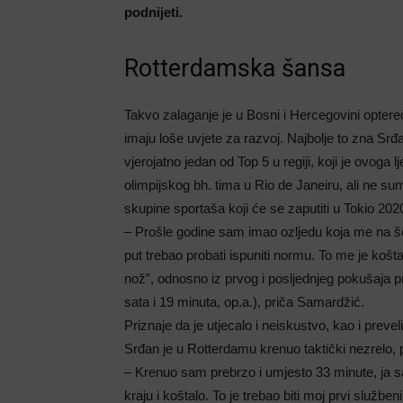
podnijeti.
Rotterdamska šansa
Takvo zalaganje je u Bosni i Hercegovini opter
imaju loše uvjete za razvoj. Najbolje to zna Srđ
vjerojatno jedan od Top 5 u regiji, koji je ovoga lj
olimpijskog bh. tima u Rio de Janeiru, ali ne sum
skupine sportaša koji će se zaputiti u Tokio 202
– Prošle godine sam imao ozljedu koja me na šes
put trebao probati ispuniti normu. To me je košt
nož”, odnosno iz prvog i posljednjeg pokušaja pr
sata i 19 minuta, op.a.), priča Samardžić.
Priznaje da je utjecalo i neiskustvo, kao i preve
Srđan je u Rotterdamu krenuo taktički nezrelo,
– Krenuo sam prebrzo i umjesto 33 minute, ja s
kraju i koštalo. To je trebao biti moj prvi služb