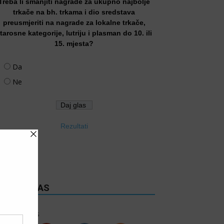
Treba li smanjiti nagrade za ukupno najbolje
trkače na bh. trkama i dio sredstava
preusmjeriti na nagrade za lokalne trkače,
tarosne kategorije, lutriju i plasman do 10. ili
15. mjesta?
Da
Ne
Rezultati
RATITE NAS
6k
Follows