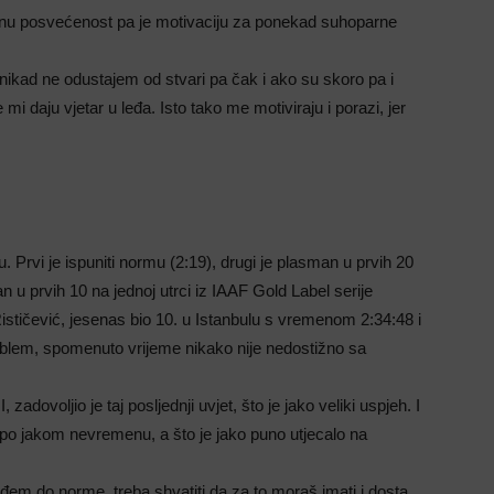
mnu posvećenost pa je motivaciju za ponekad suhoparne
kad ne odustajem od stvari pa čak i ako su skoro pa i
i daju vjetar u leđa. Isto tako me motiviraju i porazi, jer
ju. Prvi je ispuniti normu (2:19), drugi je plasman u prvih 20
 u prvih 10 na jednoj utrci iz IAAF Gold Label serije
ističević, jesenas bio 10. u Istanbulu s vremenom 2:34:48 i
roblem, spomenuto vrijeme nikako nije nedostižno sa
zadovoljio je taj posljednji uvjet, što je jako veliki uspjeh. I
io po jakom nevremenu, a što je jako puno utjecalo na
ođem do norme, treba shvatiti da za to moraš imati i dosta