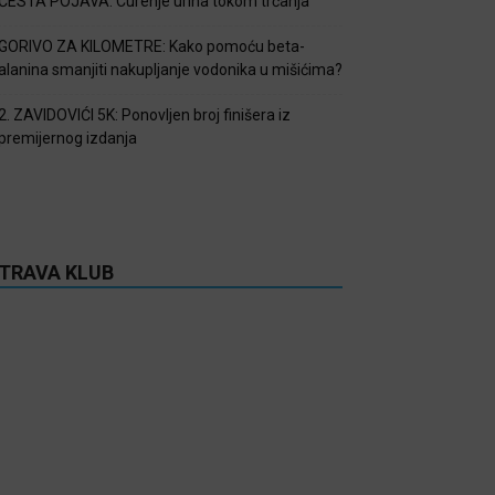
ČESTA POJAVA: Curenje urina tokom trčanja
GORIVO ZA KILOMETRE: Kako pomoću beta-
alanina smanjiti nakupljanje vodonika u mišićima?
2. ZAVIDOVIĆI 5K: Ponovljen broj finišera iz
premijernog izdanja
TRAVA KLUB