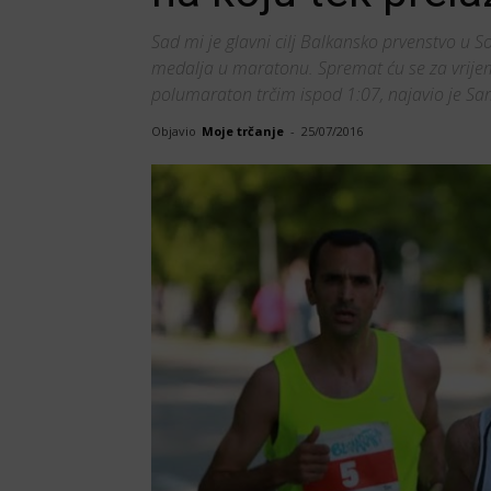
Sad mi je glavni cilj Balkansko prvenstvo u Sof
medalja u maratonu. Spremat ću se za vrijeme
polumaraton trčim ispod 1:07, najavio je Sa
Objavio
Moje trčanje
-
25/07/2016