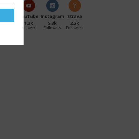
acebook
YouTube
Instagram
Strava
27.1k
1.3k
5.3k
2.2k
ollowers
Followers
Followers
Followers