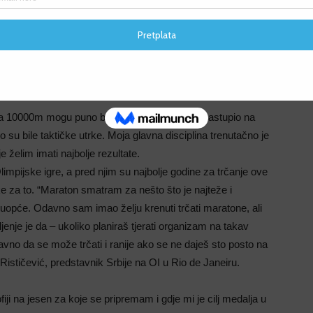
F
u Brčkom iza sebe ima 40-tak istrčanih polumaratona (među
ja vremena su 8:30 na 3000m, 15:23 na 5000m, 32:09 na
F
reko 100 medalja na brojnim natjecanjima srednjih i dugih
da 10000m mogu puno bolje istrčati, ali nisam nastupio na
 su bile taktičke utrke. Moja glavna disciplina trenutačno je
 želim imati najbolje rezultate.
mpijske igre, a pred njim su najbolje godine za trčanje ove
like za to. “Maraton smatram za nešto što je najteže i
tu uopće. Odavno sam imao želju krenuti trčati maratone, ali
jenje je da – ukoliko planiraš tjerati organizam na takav
vno da se može trčati i ranije ako se ne daješ sto posto na
o Rističević, predstavnik Srbije na OI u Rio de Janeiru.
iji na jesen za koje se pripremam i gdje mi je cilj medalja u