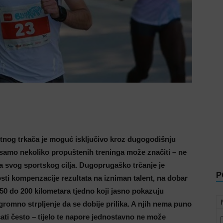
itnog trkača je moguć isključivo kroz dugogodišnju
 samo nekoliko propuštenih treninga može značiti – ne
a svog sportskog cilja. Dugoprugaško trčanje je
P
i kompenzacije rezultata na izniman talent, na dobar
150 do 200 kilometara tjedno koji jasno pokazuju
romno strpljenje da se dobije prilika. A njih nema puno
čati često – tijelo te napore jednostavno ne može