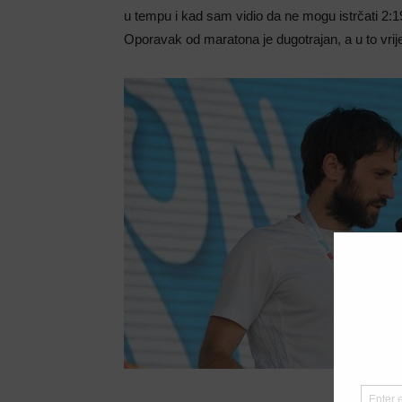
u tempu i kad sam vidio da ne mogu istrčati 2:19,
Oporavak od maratona je dugotrajan, a u to vrij