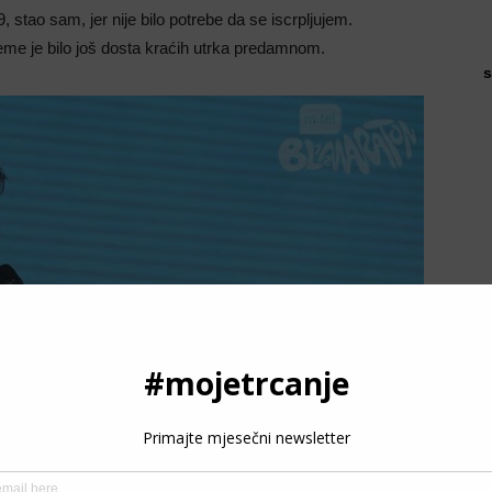
 stao sam, jer nije bilo potrebe da se iscrpljujem.
eme je bilo još dosta kraćih utrka predamnom.
s
P
3