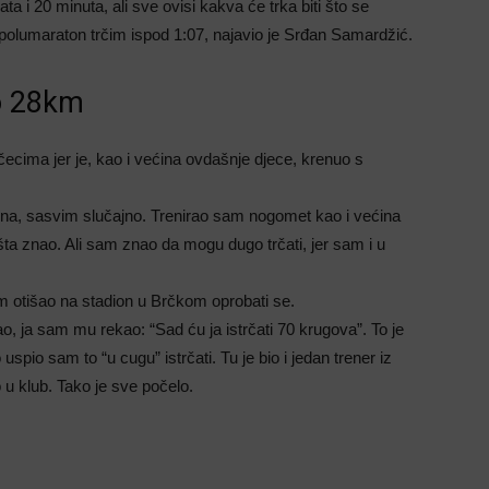
 i 20 minuta, ali sve ovisi kakva će trka biti što se
ne polumaraton trčim ispod 1:07, najavio je Srđan Samardžić.
o 28km
ecima jer je, kao i većina ovdašnje djece, krenuo s
ina, sasvim slučajno. Trenirao sam nogomet kao i većina
šta znao. Ali sam znao da mogu dugo trčati, jer sam i u
em otišao na stadion u Brčkom oprobati se.
o, ja sam mu rekao: “Sad ću ja istrčati 70 krugova”. To je
pio sam to “u cugu” istrčati. Tu je bio i jedan trener iz
 u klub. Tako je sve počelo.