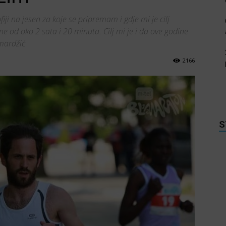
iji na jesen za koje se pripremam i gdje mi je cilj
 od oko 2 sata i 20 minuta. Cilj mi je i da ove godine
mardžić
2166
S