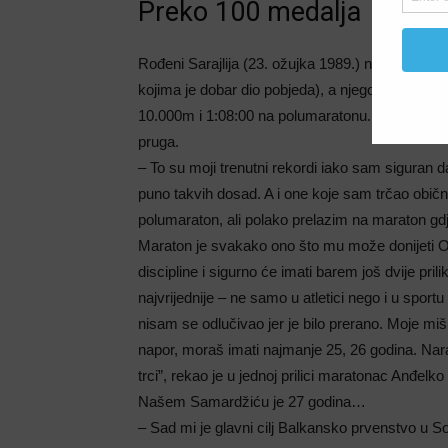
Preko 100 medalja
Rođeni Sarajlija (23. ožujka 1989.) nastanjen 
kojima je dobar dio pobjeda), a njegova najbol
10.000m i 1:08:00 na polumaratonu. Osvojio je p
pruga.
– To su moji trenutni rekordi iako sam siguran 
puno takvih dosad. A i one koje sam trčao obično
polumaraton, ali polako prelazim na maraton gdje
Maraton je svakako ono što mu može donijeti Oli
discipline i sigurno će imati barem još dvije pri
najvrijednije – ne samo u atletici nego i u spor
nisam se odlučivao jer je bilo prerano. Moje mišl
napor, moraš imati najmanje 25, 26 godina. Nara
trci”, rekao je u jednoj prilici maratonac Anđelk
Našem Samardžiću je 27 godina…
– Sad mi je glavni cilj Balkansko prvenstvo u Sof