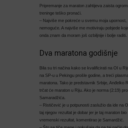
Pripremanje za maraton zahtijeva zaista ogro
treninge teško pronaći.
– Najviše me pokreće u svemu moja upornost, ni
nemoguće. A najviše me motiviraju pobjede koje m
onda znam da moram još ozbiljnije i bolje raditi.
Dva maratona godišnje
Bila su tri načina kako se kvalificirati na OI u Ri
na SP-u u Pekingu prošle godine, a treći plasman
maratona. Tako je predstavnik Srbije, Anđelko R
trčat će maraton u Riju. Ako je norma (2:19) p
Samaradžića.
– Rističević je u potpunosti zaslužio da ide na OI, 
taj njegov rezultat je dobar jer je taj maraton b
vremenski rezultat, komentirao je Samardžić.
– Što se tiče mene i pokušaja da na taj način d