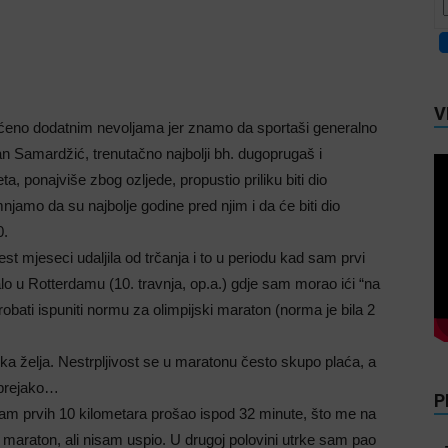
V
ećeno dodatnim nevoljama jer znamo da sportaši generalno
an Samardžić, trenutačno najbolji bh. dugoprugaš i
eta, ponajviše zbog ozljede, propustio priliku biti dio
njamo da su najbolje godine pred njim i da će biti dio
0.
t mjeseci udaljila od trčanja i to u periodu kad sam prvi
alo u Rotterdamu (10. travnja, op.a.) gdje sam morao ići “na
obati ispuniti normu za olimpijski maraton (norma je bila 2
lika želja. Nestrpljivost se u maratonu često skupo plaća, a
 prejako…
P
am prvih 10 kilometara prošao ispod 32 minute, što me na
eni maraton, ali nisam uspio. U drugoj polovini utrke sam pao