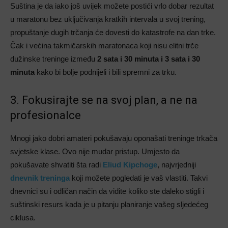
Suština je da iako još uvijek možete postići vrlo dobar rezultat
u maratonu bez uključivanja kratkih intervala u svoj trening,
propuštanje dugih trčanja će dovesti do katastrofe na dan trke.
Čak i većina takmičarskih maratonaca koji nisu elitni trče
dužinske treninge između
2 sata i 30 minuta i 3 sata i 30
minuta
kako bi bolje podnijeli i bili spremni za trku.
3. Fokusirajte se na svoj plan, a ne na
profesionalce
Mnogi jako dobri amateri pokušavaju oponašati treninge trkača
svjetske klase. Ovo nije mudar pristup. Umjesto da
pokušavate shvatiti šta radi
Eliud Kipchoge
, najvrjedniji
dnevnik treninga
koji možete pogledati je vaš vlastiti. Takvi
dnevnici su i odličan način da vidite koliko ste daleko stigli i
suštinski resurs kada je u pitanju planiranje vašeg sljedećeg
ciklusa.