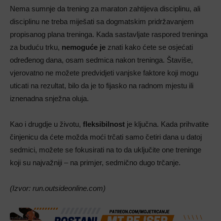
Nema sumnje da trening za maraton zahtijeva disciplinu, ali
disciplinu ne treba miješati sa dogmatskim pridržavanjem
propisanog plana treninga. Kada sastavljate raspored treninga
za buduću trku,
nemoguće je
znati kako ćete se osjećati
određenog dana, osam sedmica nakon treninga. Štaviše,
vjerovatno ne možete predvidjeti vanjske faktore koji mogu
uticati na rezultat, bilo da je to fijasko na radnom mjestu ili
iznenadna snježna oluja.
Kao i drugdje u životu,
fleksibilnost
je ključna. Kada prihvatite
činjenicu da ćete možda moći trčati samo četiri dana u datoj
sedmici, možete se fokusirati na to da uključite one treninge
koji su najvažniji – na primjer, sedmično dugo trčanje.
(Izvor: run.outsideonline.com)