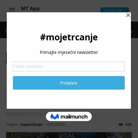
Naslovnica
Kolumne
Dnevnik jednog trkača
Kolumne
Dnevnik jednog trkača
Moje trčanje
Izdvojeno
Put do forme
Trening
Pet stvari koje maratoncima
ne bi trebale donositi dodatni
stres
Maratonski trening vas može preopteretiti, ali neke stvari
jednostavno nisu vrijedne stresa.
Objavio
mojetrčanje
-
05/02/2025
1088