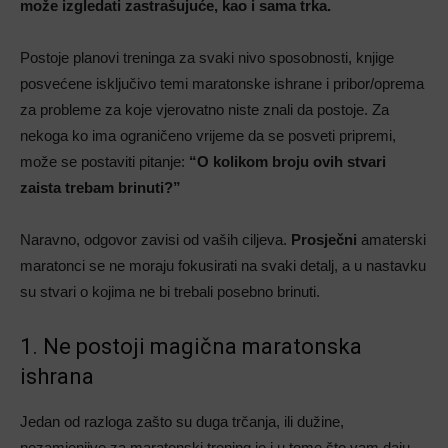
može izgledati zastrašujuće, kao i sama trka.
Postoje planovi treninga za svaki nivo sposobnosti, knjige
posvećene isključivo temi maratonske ishrane i pribor/oprema
za probleme za koje vjerovatno niste znali da postoje. Za
nekoga ko ima ograničeno vrijeme da se posveti pripremi,
može se postaviti pitanje:
“O kolikom broju ovih stvari
zaista trebam brinuti?”
Naravno, odgovor zavisi od vaših ciljeva.
Prosječni
amaterski
maratonci se ne moraju fokusirati na svaki detalj, a u nastavku
su stvari o kojima ne bi trebali posebno brinuti.
1. Ne postoji magična maratonska
ishrana
Jedan od razloga zašto su duga trčanja, ili dužine,
nezamjenjive za maratonski trening je i u tome što vam daju