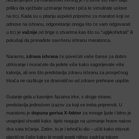
priliku da vježbate uzimanje hrane i pića te simulirate uslove
na trci. Kada su u pitanju aspekti pripreme za maraton koji se
odnose na ishranu, odgonetanje onoga što će vam odgovarati
u trci je
važnije
od brige o stvarima kao što su “ugljikohidrati” ili
pokušaji da pronađete savršenu ishranu maratonca.
Naravno,
zdrava ishrana
će povećati vaše šanse za dobro
utrkivanje i moraćete da jedete više kako sagorijevate više
kalorija, ali ono što predstavlja zdravu ishranu za prosječnog
trkača ne razlikuje se dramatično od zdrave prehrane uopšte.
Gutanje gela u kasnijim fazama trke, s druge strane,
predstavlja jedinstven izazov za koji se treba pripremiti. U
maratonu je
dopuna goriva X-faktor
za mnoge ljude i bitno je
unaprijed shvatiti kako tijelo reaguje na uzimanje hrane nakon
dva sata trčanja. Zatim, tu je i tehnički dio – učiti kako stisnuti
plastične čaše kako bi mogli popiti njihov sadržaj tokom