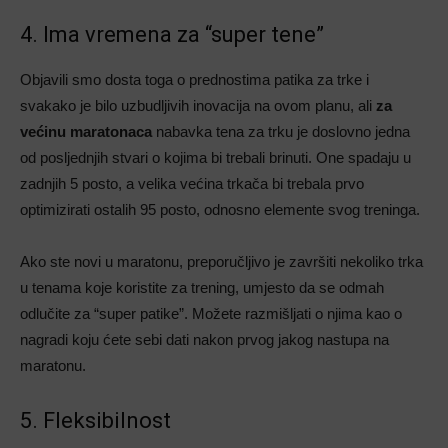
4. Ima vremena za “super tene”
Objavili smo dosta toga o prednostima patika za trke i
svakako je bilo uzbudljivih inovacija na ovom planu, ali
za
većinu maratonaca
nabavka tena za trku je doslovno jedna
od posljednjih stvari o kojima bi trebali brinuti. One spadaju u
zadnjih 5 posto, a velika većina trkača bi trebala prvo
optimizirati ostalih 95 posto, odnosno elemente svog treninga.
Ako ste novi u maratonu, preporučljivo je završiti nekoliko trka
u tenama koje koristite za trening, umjesto da se odmah
odlučite za “super patike”. Možete razmišljati o njima kao o
nagradi koju ćete sebi dati nakon prvog jakog nastupa na
maratonu.
5. Fleksibilnost