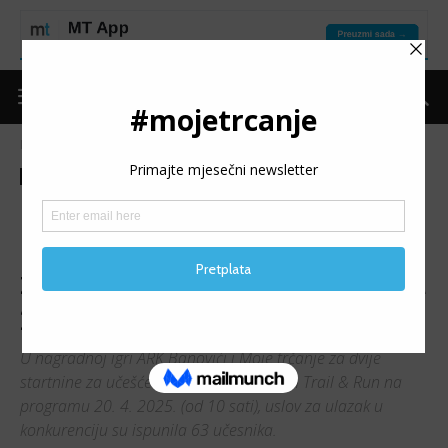
Naslovnica
Moje trčanje
Izdvojeno
Moje trčanje
Izdvojeno
Nagradna igra
5. KONJUH TRAIL & RUN:
Izvučene nagradne startnine
za pohod na Konjuh 20. aprila
2025.
U nagradnoj igri ARK Banovići i Moje trčanje za dvije
startnine za učešće na 5. izdanju Konjuh Trail & Run na
programu 20. 4. 2025. (od 10 sati), uslov za ulazak u
konkurenciju su ispunila 63 učesnika.