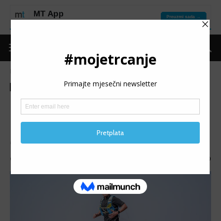
Naslovnica
Moje trčanje
Izdvojeno
Moje trčanje
Izdvojeno
MT reflektor
MT REFLEKTOR: Ferid
Ekinović
MT REFLEKTOR (93): Predstavljamo Ferida Ekinovića.
Objavio
mojetrčanje
-
01/05/2025
1079