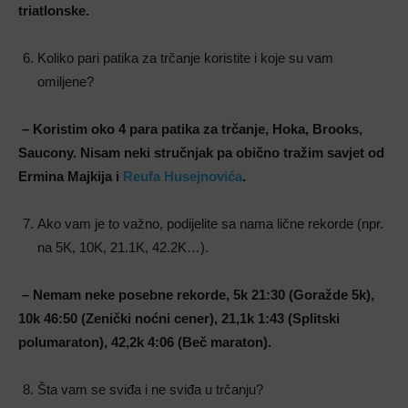
triatlonske.
Koliko pari patika za trčanje koristite i koje su vam
omiljene?
– K
oristim oko 4 para patika za trčanje, Hoka, Brooks,
Saucony. Nisam neki stručnjak pa obično tražim savjet od
Ermina Majkija i
Reufa Husejnovića
.
Ako vam je to važno, podijelite sa nama lične rekorde (npr.
na 5K, 10K, 21.1K, 42.2K…).
– Nemam neke posebne rekorde, 5k 21:30 (Goražde 5k),
10k 46:50 (Zenički noćni cener), 21,1k 1:43 (Splitski
polumaraton), 42,2k 4:06 (Beč maraton).
Šta vam se sviđa i ne sviđa u trčanju?