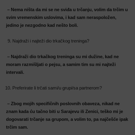
– Nema ništa da mi se ne sviđa u trčanju, volim da trčim u
svim vremenskim uslovima, i kad sam neraspoložen,
jedino je nezgodno kad nešto boli.
Najdraži i najteži dio trkačkog treninga?
– Najdraži dio trkačkog treninga su mi dužine, kad ne
moram razmišljati o pejsu, a samim tim su mi najteži
intervali.
Preferirate li trčati sami/u grupi/sa partnerom?
– Zbog mojih specifičnih poslovnih obaveza, nikad ne
znam kada ću tačno biti u Sarajevu ili Zenici, teško mi je
dogovarati trčanje sa grupom, a volim to, pa najčešće ipak
trčim sam.