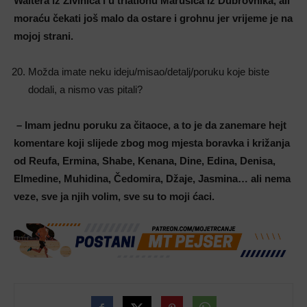
Waltera iz Živinica i u triatlonu Marušića iz Dubrovnika, ali
moraću čekati još malo da ostare i grohnu jer vrijeme je na
mojoj strani.
Možda imate neku ideju/misao/detalj/poruku koje biste
dodali, a nismo vas pitali?
– Imam jednu poruku za čitaoce, a to je da zanemare hejt
komentare koji slijede zbog mog mjesta boravka i križanja
od Reufa, Ermina, Shabe, Kenana, Dine, Edina, Denisa,
Elmedine, Muhidina, Čedomira, Džaje, Jasmina… ali nema
veze, sve ja njih volim, sve su to moji ćaci.