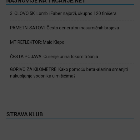
NAJNOVIJE NA TRCANJE.NET
3. OLOVO 5K: Lomb i Faber najbrži, ukupno 120 finišera
PAMETNI SATOVI: Često generatori nasumičnih brojeva
MT REFLEKTOR: Maid Klepo
ČESTA POJAVA: Curenje urina tokom trčanja
GORIVO ZA KILOMETRE: Kako pomoću beta-alanina smanjiti
nakupljanje vodonika u mišićima?
STRAVA KLUB