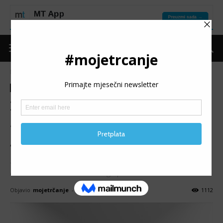
Naslovnica
Moje trčanje
Izdvojeno
Moje trčanje
Izdvojeno
Trke
Vijesti
2. OLOVO 5K: Drugo izdanje
sa 135 finišera; Mušanović i
Alagić najbrži
Sa startom u 19:30 sati večeras je u organizaciji UOR
Povratak Olovo održana druga po redu trka Olovo 5K.
Objavio
mojetrčanje
-
03/08/2025
1112