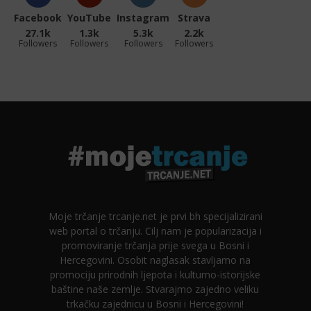
Facebook
YouTube
Instagram
Strava
27.1k
1.3k
5.3k
2.2k
Followers
Followers
Followers
Followers
Moje trčanje trcanje.net je prvi bh specijalizirani
web portal o trčanju. Cilj nam je popularizacija i
promoviranje trčanja prije svega u Bosni i
Hercegovini. Osobit naglasak stavljamo na
promociju prirodnih ljepota i kulturno-istorijske
baštine naše zemlje. Stvarajmo zajedno veliku
trkačku zajednicu u Bosni i Hercegovini!