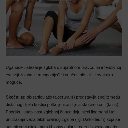
Uganuće i istezanje zgloba u suprotnom pravcu pri intenzivnoj
everziji zgloba je mnogo rijeđe i neučestalo, ali je svakako
moguće.
Skočni zglob
(articulatio talocruralis) predstavlja spoj između
distalnog dijela kostiju potkoljenice i tijela skočne kosti (talus).
Podršku i stabilnost zglobnoj čahuri daju njeni ligamenti i to:
unutrašnja veza talokruralnog zgloba (lig. Daltoideum) koja se
sastoji od 4 dijela: pars tibionavicularis, pars tibiocalcanearis,