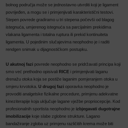
bolnog područja može se jednostavno utvrditi koji je ligament
povrijeđen, a mogu se i primjenjivati karakteristični testovi.
Stepen povrede gradiramo u tri stepena počevši od blagog
istegnuća, umjerenog istegnuća sa parcijalnim prekidima
vlakana ligamenta i totalna ruptura ili prekid kontinuiteta
ligamenta. U pojedinim slučajevima neophodno je i raditi
rendgen snimak u dijagnostičkom postupku.
U akutnoj fazi
povrede neophodno se pridržavati principa koji
smo već prethodno opisivali
RICE
i primjenjivati laganu
drenažu otoka koja se postiže laganim pomjeranjem otoka u
smjeru krvotoka.
U drugoj fazi
oporavka neophodno je
provoditi analgetske fizikalne procedure, primjenu adekvatne
kineziterapije koja uključuje lagane vježbe propriocepcije. Kod
profesionalnih sportista neophodno je
izbjegavati dugotrajne
imobilizacije
koje slabe zglobne strukture. Lagano
bandažiranje zgloba uz primjenu različitih krema može biti