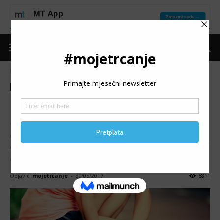
Naslovnica
Put do forme
Povrede
Put do forme
Povrede
Uganuće skočnog zgloba
Uganuće skočnog zgloba je jedna od najučestalijih
povreda kod sportista. Ova povreda najčešće nastaje
prilikom nepravilnog doskoka, trčanja po neravnoj površini
ili eventualnim stajanjem na stopalo drugog sportiste.
Objavio
mojetrčanje
-
30/05/2017
6811