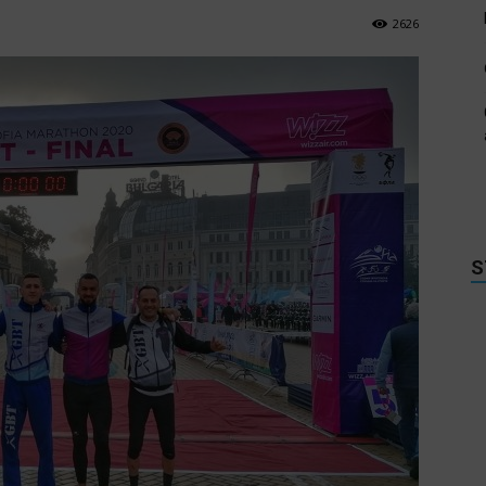
2626
S