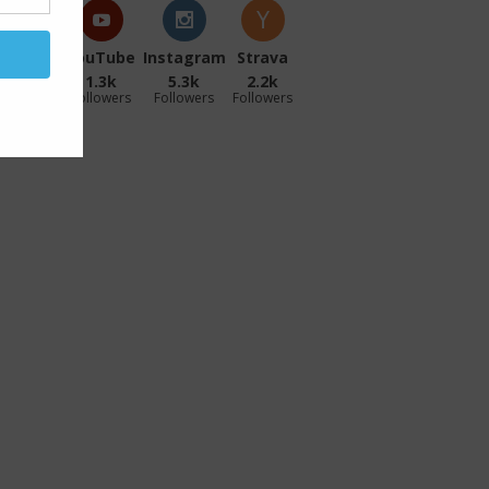
acebook
YouTube
Instagram
Strava
27.1k
1.3k
5.3k
2.2k
ollowers
Followers
Followers
Followers