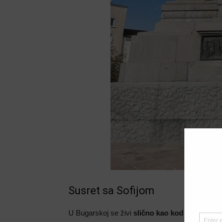
Susret sa Sofijom
U Bugarskoj se živi
slično kao kod nas
iako se