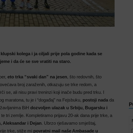
klupski kolega i ja ciljali prije pola godine kada se
jeme i da će se sve vratiti na staro.
per,
eto trka “svaki dan” na jesen
, što redovnih, što
ovećava broj zaraženih, otkazuju se trke redom, a
 se, ali nisu pravi treninzi koji inače budu pred trku. I
og maratona, tu je i “događaj” na Fejsbuku,
postoji nada
da
P
državljanima BiH
dozvoljen ulazak u Srbiju, Bugarsku i
te tri zemlje. Kompletiramo prijavu 20-ak dana prije trke, a
h, Aleksandar i Dejan
. Ubrzo rješavamo smještaj,
je trke, stiže mi
povratni mail naše Ambasade u