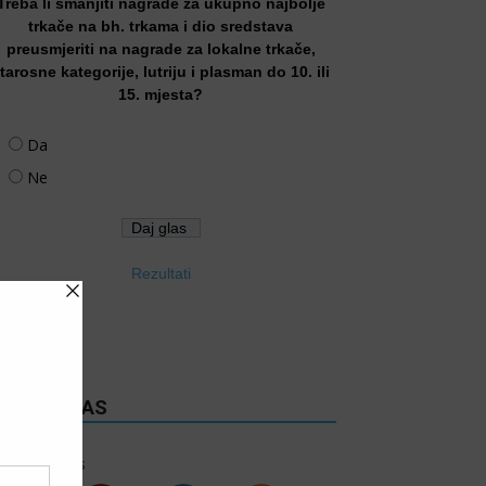
Treba li smanjiti nagrade za ukupno najbolje
trkače na bh. trkama i dio sredstava
preusmjeriti na nagrade za lokalne trkače,
tarosne kategorije, lutriju i plasman do 10. ili
15. mjesta?
Da
Ne
Rezultati
RATITE NAS
6k
Follows