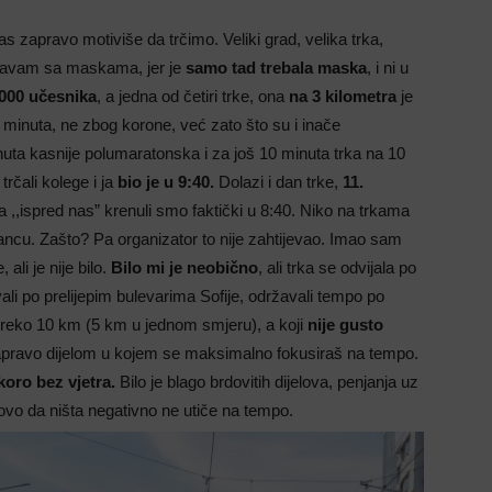
nas zapravo motiviše da trčimo. Veliki grad, velika trka,
šavam sa maskama, jer je
samo tad trebala maska
, i ni u
000 učesnika
, a jedna od četiri trke, ona
na 3 kilometra
je
 minuta, ne zbog korone, već zato što su i inače
uta kasnije polumaratonska i za još 10 minuta trka na 10
rčali kolege i ja
bio je u 9:40.
Dolazi i dan trke,
11.
,,ispred nas” krenuli smo faktički u 8:40. Niko na trkama
tancu. Zašto? Pa organizator to nije zahtijevao. Imao sam
ali je nije bilo.
Bilo mi je neobično
, ali trka se odvijala po
li po prelijepim bulevarima Sofije, održavali tempo po
preko 10 km (5 km u jednom smjeru), a koji
nije gusto
apravo dijelom u kojem se maksimalno fokusiraš na tempo.
koro bez vjetra.
Bilo je blago brdovitih dijelova, penjanja uz
tovo da ništa negativno ne utiče na tempo.