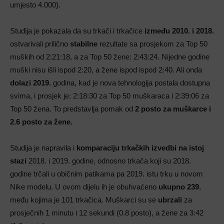
umjesto 4.000).
Studija je pokazala da su trkači i trkačice
između 2010. i 2018.
ostvarivali prilično
stabilne
rezultate sa prosjekom za Top 50
muških od 2:21:18, a za Top 50 žene: 2:43:24. Nijedne godine
muški nisu išli ispod 2:20, a žene ispod ispod 2:40. Ali onda
dolazi 2019.
godina, kad je nova tehnologija postala dostupna
svima, i prosjek je: 2:18:30 za Top 50 muškaraca i 2:39:06 za
Top 50 žena. To predstavlja pomak od
2 posto za muškarce i
2.6 posto za žene.
Studija je napravila i
komparaciju trkačkih izvedbi na istoj
stazi
2018. i 2019. godine, odnosno trkača koji su 2018.
godine trčali u običnim patikama pa 2019. istu trku u novom
Nike modelu. U ovom dijelu ih je obuhvaćeno
ukupno 239
,
među kojima je 101 trkačica. Muškarci su se
ubrzali
za
prosječnih 1 minutu i 12 sekundi (0.8 posto), a žene za 3:42