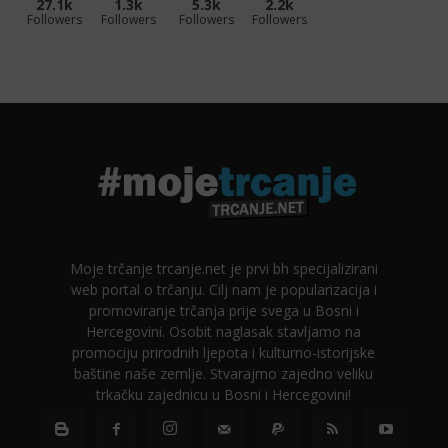
27.1k
1.3k
5.3k
2.2k
Followers
Followers
Followers
Followers
Moje trčanje trcanje.net je prvi bh specijalizirani
web portal o trčanju. Cilj nam je popularizacija i
promoviranje trčanja prije svega u Bosni i
Hercegovini. Osobit naglasak stavljamo na
promociju prirodnih ljepota i kulturno-istorijske
baštine naše zemlje. Stvarajmo zajedno veliku
trkačku zajednicu u Bosni i Hercegovini!