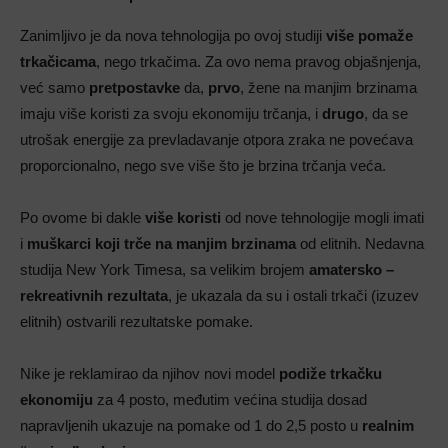
Zanimljivo je da nova tehnologija po ovoj studiji
više pomaže
trkačicama
, nego trkačima. Za ovo nema pravog objašnjenja,
već samo
pretpostavke
da,
prvo
, žene na manjim brzinama
imaju više koristi za svoju ekonomiju trčanja, i
drugo
, da se
utrošak energije za prevladavanje otpora zraka ne povećava
proporcionalno, nego sve više što je brzina trčanja veća.
Po ovome bi dakle
više koristi
od nove tehnologije mogli imati
i
muškarci koji trče na manjim brzinama
od elitnih. Nedavna
studija New York Timesa, sa velikim brojem
amatersko –
rekreativnih rezultata
, je ukazala da su i ostali trkači (izuzev
elitnih) ostvarili rezultatske pomake.
Nike je reklamirao da njihov novi model
podiže trkačku
ekonomiju
za 4 posto, međutim većina studija dosad
napravljenih ukazuje na pomake od 1 do 2,5 posto u
realnim