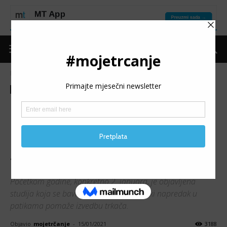
Naslovnica
Moje trčanje
Ostalo
Moje trčanje
Ostalo
Teme
“SUPER PATIKE”: Koje su
realne rezultatske razlike i
pomažu li stvarno više
trkačicama, nego trkačima?
Početkom godine, konkretno 2. januara, je objavljena
studija koja se bavi time koliko tehnološki napredak u
patikama pomaže izvedbu trkača.
Objavio
mojetrčanje
-
15/01/2021
3188