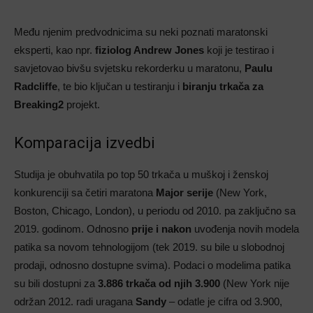
Među njenim predvodnicima su neki poznati maratonski
eksperti, kao npr.
fiziolog Andrew Jones
koji je testirao i
savjetovao bivšu svjetsku rekorderku u maratonu,
Paulu
Radcliffe
, te bio ključan u testiranju i
biranju trkača za
Breaking2
projekt.
Komparacija izvedbi
Studija je obuhvatila po top 50 trkača u muškoj i ženskoj
konkurenciji sa četiri maratona
Major serije
(New York,
Boston, Chicago, London), u periodu od 2010. pa zaključno sa
2019. godinom. Odnosno
prije i nakon
uvođenja novih modela
patika sa novom tehnologijom (tek 2019. su bile u slobodnoj
prodaji, odnosno dostupne svima). Podaci o modelima patika
su bili dostupni za
3.886 trkača od njih 3.900
(New York nije
održan 2012. radi uragana
Sandy
– odatle je cifra od 3.900,