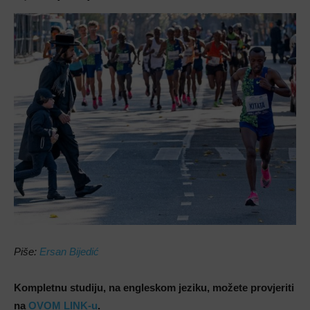
Piše:
Ersan Bijedić
Kompletnu studiju, na engleskom jeziku, možete provjeriti
na
OVOM LINK-u
.