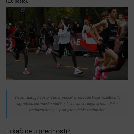
(1.6 posto).
Tri su razloga
zašto “super patike” proizvode bolje rezultate: 1.
ugrađena karbonska pločica, 2. inovativni laganiji materijal u
srednjem đonu, 2. primjetno deblji srednji đon.
Trkačice u prednosti?