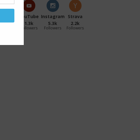
acebook
YouTube
Instagram
Strava
27.1k
1.3k
5.3k
2.2k
ollowers
Followers
Followers
Followers