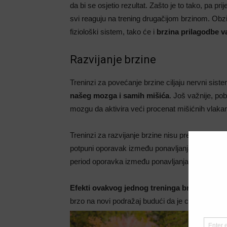
da bi se osjetio rezultat. Zašto je to tako, pa pri
svi reaguju na trening drugačijom brzinom. Obzir
fiziološki sistem, tako će i
brzina prilagodbe va
Razvijanje brzine
Treninzi za povećanje brzine ciljaju nervni sist
našeg mozga i samih mišića
. Još važnije, p
mozgu da aktivira veći procenat mišićnih vlakan
Treninzi za razvijanje brzine nisu pretjerano 
potpuni oporavak između ponavljanja. Npr. kratki
period oporavka između ponavljanja isl.
Efekti ovakvog jednog treninga brzine
mogu s
brzo na novi podražaj budući da je ciklus opter