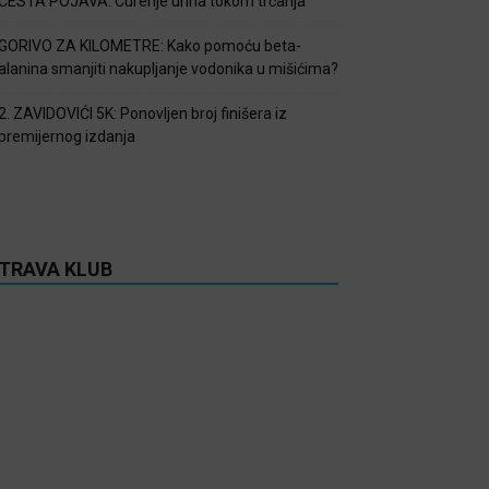
ČESTA POJAVA: Curenje urina tokom trčanja
GORIVO ZA KILOMETRE: Kako pomoću beta-
alanina smanjiti nakupljanje vodonika u mišićima?
2. ZAVIDOVIĆI 5K: Ponovljen broj finišera iz
premijernog izdanja
TRAVA KLUB