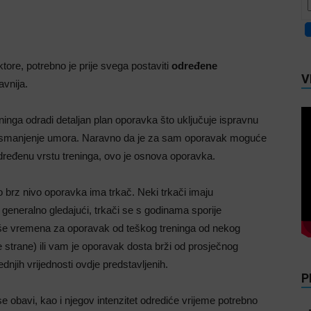
ktore, potrebno je prije svega postaviti
određene
V
avnija.
inga odradi detaljan plan oporavka što uključuje ispravnu
 za smanjenje umora. Naravno da je za sam oporavak moguće
a određenu vrstu treninga, ovo je osnova oporavka.
ko brz nivo oporavka ima trkač. Neki trkači imaju
generalno gledajući, trkači se s godinama sporije
 više vremena za oporavak od teškog treninga od nekog
e strane) ili vam je oporavak dosta brži od prosječnog
ednjih vrijednosti ovdje predstavljenih.
P
se obavi, kao i njegov intenzitet odrediće vrijeme potrebno