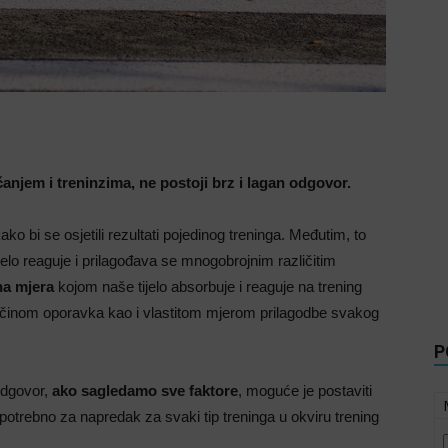
čanjem i treninzima, ne postoji brz i lagan odgovor.
ako bi se osjetili rezultati pojedinog treninga. Međutim, to
elo reaguje i prilagođava se mnogobrojnim različitim
na mjera
kojom naše tijelo absorbuje i reaguje na trening
načinom oporavka kao i vlastitom mjerom prilagodbe svakog
P
 odgovor,
ako sagledamo sve faktore
, moguće je postaviti
potrebno za napredak za svaki tip treninga u okviru trening