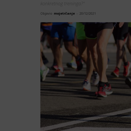
konkretnog treninga?"
Objavio
mojetrčanje
-
20/12/2021