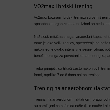
VO2max i brdski trening
Vo2max bazirani i brdski treninzi su osmišljeni 
sposobnost organizma da se izbori sa nedostat
Nažalost, mišićna snaga i anaerobni kapacitet
t
tome je jako velik zahtjev, opterećenje na naše 
nakon jedne ovako intenzivne sesije. Stoga, po
benefit treninga za povećanje anaerobnog kapac
Treba primjetiti da trkači često nakon ovih tren
formi, otprilike 7 do 8 dana nakon treninga.
Trening na anaerobnom (lakta
Treninzi na anaerobnom (laktatnom) pragu, od
su osmišljeni na način da naše tijelo nauče ka