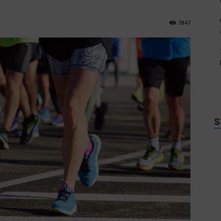
3847
S