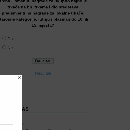
Treba li smanjiti nagrade za ukupno najbolje
trkače na bh. trkama i dio sredstava
preusmjeriti na nagrade za lokalne trkače,
tarosne kategorije, lutriju i plasman do 10. ili
15. mjesta?
Da
Ne
Rezultati
RATITE NAS
6k
Follows