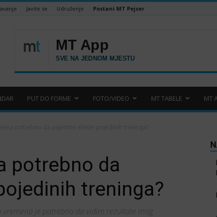
šavanje
Javite se
Udruženje
Postani MT Pejser
NDAR
PUT DO FORME
FOTO/VIDEO
MT TABELE
MT 
emena potrebno da osjetimo efekte pojedinih treninga?
N
a potrebno da
pojedinih treninga?
iko vremena je potrebno da vidim rezultate mog