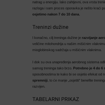
natrag u energiju. Iako zahtjevni, ova vrsta tre
razloga i sam proces oporavka je nešto kraći 
osjetimo nakon 7 do 10 dana.
Treninzi dužine
I konačno, cilj treninga dužine je
razvijanje ae
veličine mitohondrija u našim mišićnim vlaknim
mioglobinskog sadržaja u mišićnim vlaknima.
I dok su ova unapređenja aerobnog sistema odli
samog treninga tako brzo.
Potrebno je 4 do 6
sposobnostima te kako bi se osjetio efekat od 
spremniji
, to će manje „osjetiti“ benefite tren
razvijen.
TABELARNI PRIKAZ