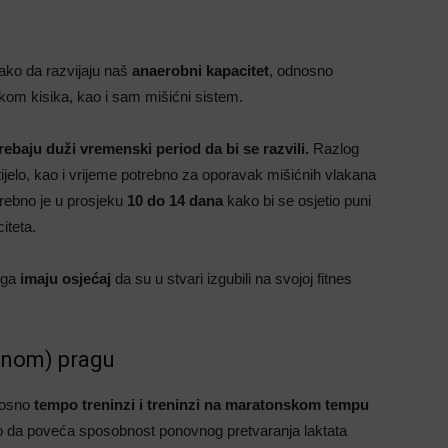
tako da razvijaju naš
anaerobni kapacitet
, odnosno
kom kisika, kao i sam mišićni sistem.
rebaju duži vremenski period da bi se razvili.
Razlog
tijelo, kao i vrijeme potrebno za oporavak mišićnih vlakana
trebno je u prosjeku
10 do 14 dana
kako bi se osjetio puni
iteta.
inga
imaju osjećaj
da su u stvari izgubili na svojoj fitnes
tnom) pragu
nosno
tempo treninzi i treninzi na maratonskom tempu
ko da poveća sposobnost ponovnog pretvaranja laktata