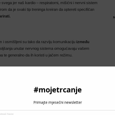
je svega jer naš kardio – respiratorni, mišićni i nervni sistem
om da je svaki tip treninga kreiran da optereti specifičan
rirati.
s
em i osmišljeni su tako da razviju komunikaciju
između
oboljšanja unutar nervnog sistema omogućavaju vašem
a te generalno da ih koristi u jačem režimu.
komplikovani. Rade se kratka ponavljanja punom brzinom uz
 sprintevi uzbrdo, 150 – 200 metarski intervali uz duži
e osjetiti već
nakon dan – dva
. Nervni sistem reaguje
P
ećenja i oporavka veoma kratak.
3