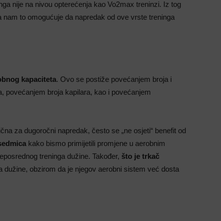
ninga nije na nivou opterećenja kao Vo2max treninzi. Iz tog
pa nam to omogućuje da napredak od ove vrste treninga
robnog kapaciteta
. Ovo se postiže povećanjem broja i
a, povećanjem broja kapilara, kao i povećanjem
čna za dugoročni napredak, često se „ne osjeti“ benefit od
 sedmica
kako bismo primijetili promjene u aerobnim
neposrednog treninga dužine. Također,
što je trkač
inga dužine, obzirom da je njegov aerobni sistem već dosta