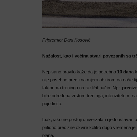
Pripremio: Đani Kosović
Nažalost, kao i većina stvari povezanih sa tr
Nepisano pravilo kaže da je potrebno
10 dana
k
nije posebno precizna mjera obzirom da naše tij
faktorima treninga na različit način. Npr.
preciz
biće određena vrstom treninga, intenzitetom, 
pojedinca.
Ipak, iako ne postoji univerzalan i jednostavan
prilično precizne okvire koliko dugo vremena je 
plana.