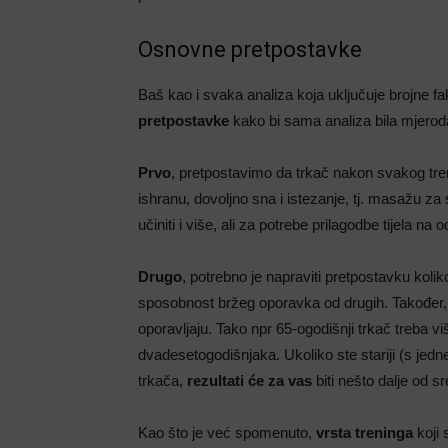
Osnovne pretpostavke
Baš kao i svaka analiza koja uključuje brojne fa
pretpostavke
kako bi sama analiza bila mjerod
Prvo
, pretpostavimo da trkač nakon svakog tren
ishranu, dovoljno sna i istezanje, tj. masažu
učiniti i više, ali za potrebe prilagodbe tijela n
Drugo
, potrebno je napraviti pretpostavku koli
sposobnost bržeg oporavka od drugih. Također, 
oporavljaju. Tako npr 65-ogodišnji trkač treba
dvadesetogodišnjaka. Ukoliko ste stariji (s jedn
trkača,
rezultati će za vas
biti nešto dalje od sr
Kao što je već spomenuto,
vrsta treninga
koji 