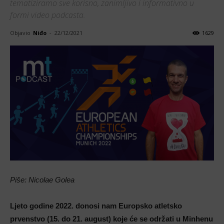
tematiziramo sve korisno, zanimljivo i informativno u
formi video podcasta.
Objavio
Niđo
-
22/12/2021
1629
Piše: Nicolae Golea
Ljeto godine 2022. donosi nam Europsko atletsko
prvenstvo (15. do 21. august) koje će se održati u Minhenu