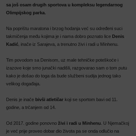
sa još osam drugih sportova u kompleksu legendarnog
Olimpijskog parka.
Na poprištu maratona i brzog hodanja već su određeni suci
takmičenja među kojima je i nama dobro poznato lice
Denis
Kadić
, inače iz Sarajeva, a trenutno živi i radi u Minhenu.
Tim povodom sa Denisom, uz male tehničke poteškoće i
izazove koje smo junački nadišli, razgovarao sam o tom putu
kako je došao do toga da bude službeni sudija jednog tako
velikog događaja.
Denis je inače
bivši atletičar
koji se sportom bavi od 11.
godine, a trčanjem od 14.
Od 2017. godine ponovno
živi i radi u Minhenu
. U Njemačkoj
je već prije proveo dobar dio života pa se onda odlučio na