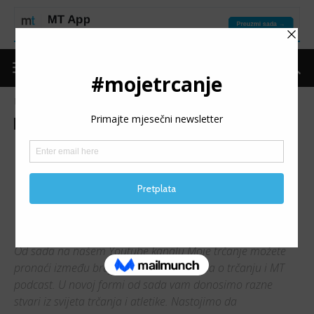
Naslovnica
audio podcast
audio podcast
Moje trčanje
Razgovor
MT PODCAST: Denis Kadić,
atletski sudac na
predstojećem Europskom
atletskom prvenstvu
Od sada na našem Youtube kanalu Moje trčanje možete
pronaći između brojnih drugih materijala o trčanju i MT
podcast. U novoj formi od sada vam donosimo razne
stvari iz svijeta trčanja i atletike. Nastojimo da