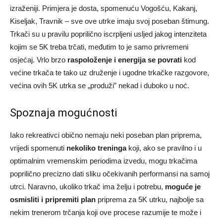
izraženiji. Primjera je dosta, spomenuću Vogošću, Kakanj,
Kiseljak, Travnik – sve ove utrke imaju svoj poseban štimung.
Trkači su u pravilu poprilično iscrpljeni usljed jakog intenziteta
kojim se 5K treba trčati, međutim to je samo privremeni
osjećaj. Vrlo brzo
raspoloženje i energija se povrati
kod
većine trkača te tako uz druženje i ugodne trkačke razgovore,
većina ovih 5K utrka se „produži” nekad i duboko u noć.
Spoznaja mogućnosti
Iako rekreativci obično nemaju neki poseban plan priprema,
vrijedi spomenuti
nekoliko treninga
koji, ako se pravilno i u
optimalnim vremenskim periodima izvedu, mogu trkačima
poprilično precizno dati sliku očekivanih performansi na samoj
utrci. Naravno, ukoliko trkač ima želju i potrebu,
moguće je
osmisliti i pripremiti plan
priprema za 5K utrku, najbolje sa
nekim trenerom trčanja koji ove procese razumije te može i