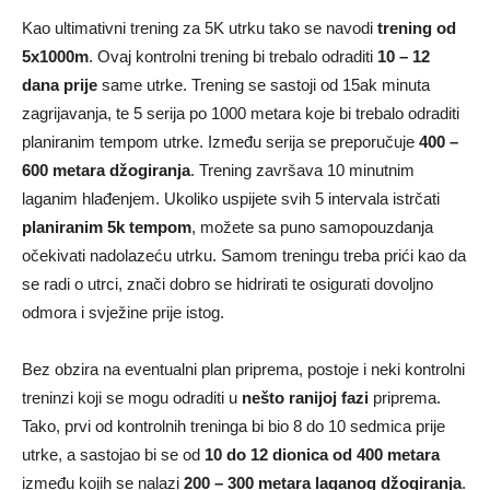
Kao ultimativni trening za 5K utrku tako se navodi
trening od
5x1000m
. Ovaj kontrolni trening bi trebalo odraditi
10 – 12
dana prije
same utrke. Trening se sastoji od 15ak minuta
zagrijavanja, te 5 serija po 1000 metara koje bi trebalo odraditi
planiranim tempom utrke. Između serija se preporučuje
400 –
600 metara džogiranja
. Trening završava 10 minutnim
laganim hlađenjem. Ukoliko uspijete svih 5 intervala istrčati
planiranim 5k tempom
, možete sa puno samopouzdanja
očekivati nadolazeću utrku. Samom treningu treba prići kao da
se radi o utrci, znači dobro se hidrirati te osigurati dovoljno
odmora i svježine prije istog.
Bez obzira na eventualni plan priprema, postoje i neki kontrolni
treninzi koji se mogu odraditi u
nešto ranijoj fazi
priprema.
Tako, prvi od kontrolnih treninga bi bio 8 do 10 sedmica prije
utrke, a sastojao bi se od
10 do 12 dionica od 400 metara
između kojih se nalazi
200 – 300 metara laganog džogiranja
.