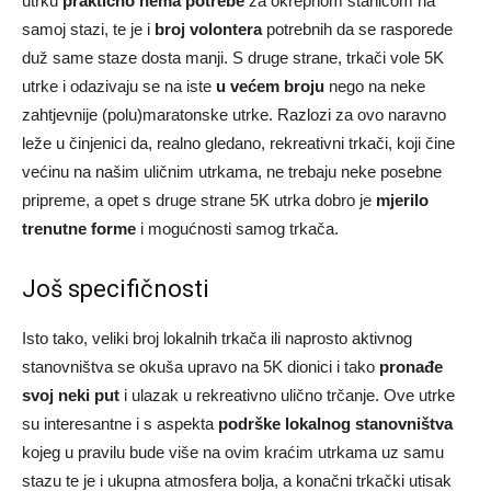
utrku
praktično nema potrebe
za okrepnom stanicom na
samoj stazi, te je i
broj volontera
potrebnih da se rasporede
duž same staze dosta manji. S druge strane, trkači vole 5K
utrke i odazivaju se na iste
u većem broju
nego na neke
zahtjevnije (polu)maratonske utrke. Razlozi za ovo naravno
leže u činjenici da, realno gledano, rekreativni trkači, koji čine
većinu na našim uličnim utrkama, ne trebaju neke posebne
pripreme, a opet s druge strane 5K utrka dobro je
mjerilo
trenutne forme
i mogućnosti samog trkača.
Još specifičnosti
Isto tako, veliki broj lokalnih trkača ili naprosto aktivnog
stanovništva se okuša upravo na 5K dionici i tako
pronađe
svoj neki put
i ulazak u rekreativno ulično trčanje. Ove utrke
su interesantne i s aspekta
podrške lokalnog stanovništva
kojeg u pravilu bude više na ovim kraćim utrkama uz samu
stazu te je i ukupna atmosfera bolja, a konačni trkački utisak