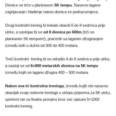
Dionice se trče u planiranom
5K tempu
. Naravno lagano
zagrijavanje i hlađenje nakon dionica se podrazumijeva.
Drugi kontrolni trening bi trebalo obaviti 6 do 8 sedmica prije
utrke, a sastojao bi se
od 8 dionica po 600m
(trči se
planiranim 5K tempom!), praćenih sa laganim džogiranjem
između istih u dužini od 300 do 400 metara.
Treći kontrolni trening bi se odradio 4 do 6 sedmica prije utrke,
a sastoji se od
6×800 metarskih dionica na 5K tempu
između kojih se lagano džogira 400 – 500 metara.
Nakon ova tri kontrolna treninga
, između kojih ste naravno
obavljali svoje redovne treninge u sklopu priprema za 5K utrku,
spremni ste za finalnu provjeru kroz već opisani 5×1000
kontrolni trening.