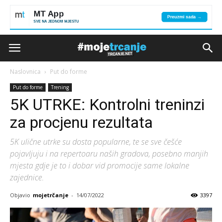
Naslovnica
Put do forme
Put do forme
Trening
5K UTRKE: Kontrolni treninzi
za procjenu rezultata
5K ulične utrke su dosta popularne, te se sve češće
pojavljuju i na repertoaru naših gradova, posebno manjih
mjesta gdje je to i dobar vid promocije same lokalne
zajednice.
Objavio
mojetrčanje
-
14/07/2022
3397