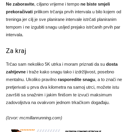
Ne zaboravite
, ciljano vrijeme i tempo
ne biste smjeli
prekoračivati
prilikom trčanja prvih intervala u bilo kojem od
treninga jer cilj je sve planirane intervale istrčati planiranim
tempom i ne izgubiti snagu usljed prejako istrčanih prvih par
intervala.
Za kraj
Trčao sam nekoliko 5K utrka i moram priznati da su
dosta
zahtjevne
i traže kako snagu tako i izdržljivost, posebno
mentalnu. Ukoliko pravilno
rasporedite snagu
, a to znači ne
pretjerivati u prva dva kilometra na samoj utrci, možete istu
završiti sa snažnim i jakim finišom te izvući maksimum
zadovoljstva na ovakvom jednom trkačkom događaju.
(Izvor: mcmillanrunning.com)