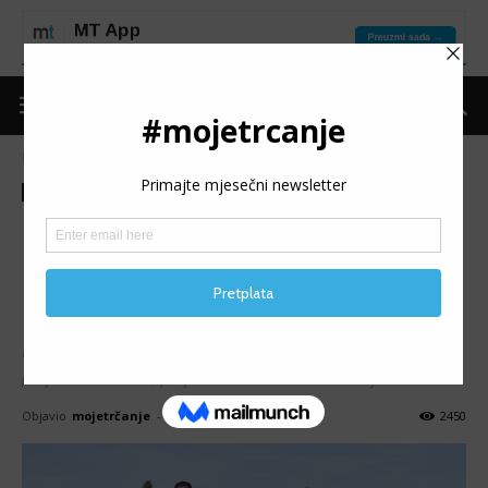
Naslovnica
Moje trčanje
Izdvojeno
Moje trčanje
Izdvojeno
Ostalo
Teme
POJAČAVA LI LJUBAV
PEJS: Trkački parovi kod nas
i u inostranstvu
Nekada ranije sam pisala o utjecaju sexa na trkačke
performanse i PB, pa je nekako došla na red i ljubav.
Objavio
mojetrčanje
-
20/07/2023
2450