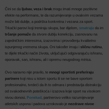
Čini se da
ljubav, veza i brak
mogu imati mnoge pozitivne
efekte na performans, te da razumijevanje u ovakvim vezama
može biti dublje, a podrška konkretna i vezana za sport.
Trkački parovi koji treniraju skupa, bar dijelom,
smatraju
da im
trčanje pomaže
da stvore dublju konekciju, zasnovanu na
zajedničkim interesima, izazovima i provođenju kvalitetno
ispunjenog vremena skupa. Oni također imaju i
sličnu rutinu
,
te dijele trkački način života, uključujući odgovarajuću ishranu,
oporavak, san, ishranu, ali i opremu neugodnog mirisa.
Ovo naravno nije pravilo, te
mnogi sportisti preferiraju
partnere
koji nisu u istom sportu ili se ne bave sportom
profesionalno, tvrdeći da ih to odmara i predstavlja distrakciju
od svakodnevnih poteškoća i izazova koje sport na visokom
nivou donosi.
Ponekad
, partnerovo veliko razumijevanje
atletskih uspona i padova uzrokovalo je
nezdrave nivoe