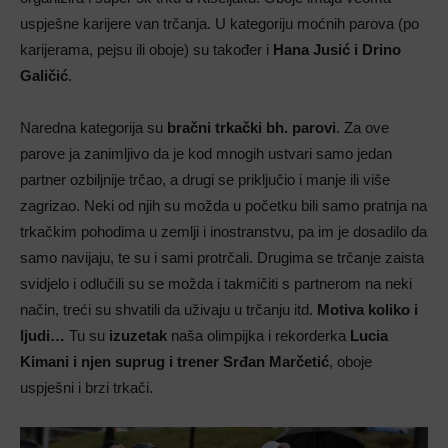
uspješne karijere van trčanja. U kategoriju moćnih parova (po
karijerama, pejsu ili oboje) su također i
Hana Jusić i Drino
Galičić
.
Naredna kategorija su
bračni trkački bh. parovi
. Za ove
parove ja zanimljivo da je kod mnogih ustvari samo jedan
partner ozbiljnije trčao, a drugi se priključio i manje ili više
zagrizao. Neki od njih su možda u početku bili samo pratnja na
trkačkim pohodima u zemlji i inostranstvu, pa im je dosadilo da
samo navijaju, te su i sami protrčali. Drugima se trčanje zaista
svidjelo i odlučili su se možda i takmičiti s partnerom na neki
način, treći su shvatili da uživaju u trčanju itd.
Motiva koliko i
ljudi…
Tu su
izuzetak
naša olimpijka i rekorderka
Lucia
Kimani i njen suprug i trener Srđan Marčetić
, oboje
uspješni i brzi trkači.