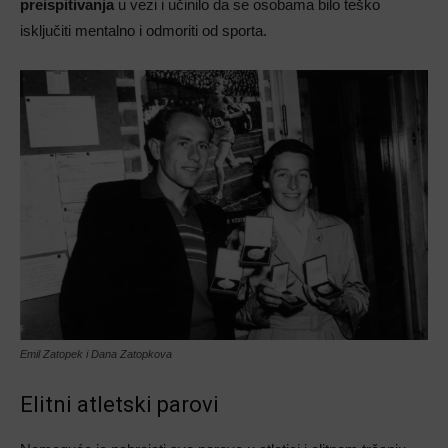
preispitivanja
u vezi i učinilo da se osobama bilo teško
isključiti mentalno i odmoriti od sporta.
Emil Zatopek i Dana Zatopkova
Elitni atletski parovi