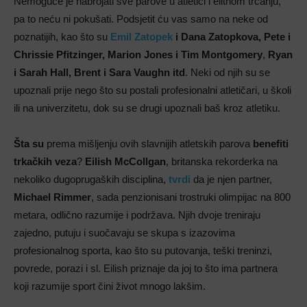
Nemoguće je nabrojati sve parove u atletici i elitnom trčanju,
pa to neću ni pokušati. Podsjetit ću vas samo na neke od
poznatijih, kao što su
Emil Zatopek
i Dana Zatopkova, Pete i
Chrissie Pfitzinger, Marion Jones i Tim Montgomery
,
Ryan
i Sarah Hall, Brent i Sara Vaughn itd
. Neki od njih su se
upoznali prije nego što su postali profesionalni atletičari, u školi
ili na univerzitetu, dok su se drugi upoznali baš kroz atletiku.
Šta su
prema mišljenju ovih slavnijih atletskih parova
benefiti
trkačkih veza
?
Eilish McCollgan
, britanska rekorderka na
nekoliko dugoprugaških disciplina,
tvrdi
da je njen partner,
Michael Rimmer
, sada penzionisani trostruki olimpijac na 800
metara, odlično razumije i podržava. Njih dvoje treniraju
zajedno, putuju i suočavaju se skupa s izazovima
profesionalnog sporta, kao što su putovanja, teški treninzi,
povrede, porazi i sl. Eilish priznaje da joj to što ima partnera
koji razumije sport čini život mnogo lakšim.