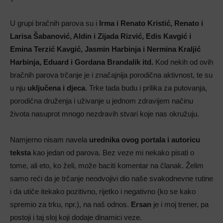
U grupi bračnih parova su i
Irma i Renato Kristić, Renato i
Larisa Šabanović, Aldin i Zijada Rizvić, Edis Kavgić i
Emina Terzić Kavgić, Jasmin Harbinja i Nermina Kraljić
Harbinja, Eduard i Gordana Brandalik itd.
Kod nekih od ovih
bračnih parova trčanje je i značajnija porodična aktivnost, te su
u nju
uključena i djeca
. Trke tada budu i prilika za putovanja,
porodična druženja i uživanje u jednom zdravijem načinu
života nasuprot mnogo nezdravih stvari koje nas okružuju.
Namjerno nisam navela
urednika ovog portala i autoricu
teksta
kao jedan od parova. Bez veze mi nekako pisati o
tome, ali eto, ko želi, može baciti komentar na članak. Želim
samo reći da je trčanje neodvojivi dio naše svakodnevne rutine
i da utiče itekako pozitivno, rijetko i negativno (ko se kako
spremio za trku, npr.), na naš odnos.
Ersan
je i moj trener, pa
postoji i taj sloj koji dodaje dinamici veze.