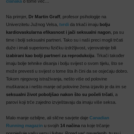
članaka
o tome već…
Na primjer,
Dr Martin Graff
, profesor psihologije na
Univerzitetu Južnog Velsa,
tvrdi
da trkači imaju
bolju
kardiovaskularna efikasnost i jači seksualni nagon
, pa su
time i bolji seksualni partneri. Tako su i naši preci mogli trčati
duže i imali superiornu fizičku izdržljivost, vjerovatnije bili
izabirani kao bolji partneri za reprodukciju
. Trkači također
imaju bolje tehnike disanja i bolju svijest o svom tijelu, što se
može prevesti u svijest o tome šta ih čini da se osjećaju dobro.
Tokom njegovog istraživanja, nešto više od polovine
muškaraca i nešto manje od polovine žena izjavilo je da im se
seksualni život poboljšao nakon što su počeli trčati
, a
parovi koji trče zajedno izvještavaju da imaju više seksa.
Malo manje ozbiljne, ali slične savjete daje
Canadian
Running magazin
u svojih
14 načina
na koje trčanje
pospješuje vašu vezu i ljubav. Pored već navedenih, tu su i