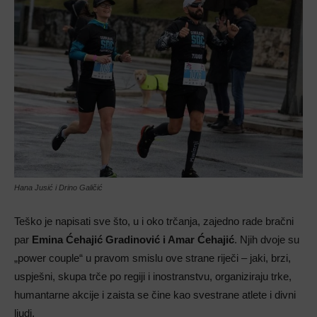
Hana Jusić i Drino Galičić
Teško je napisati sve što, u i oko trčanja, zajedno rade bračni
par
Emina Ćehajić Gradinović i Amar Ćehajić
. Njih dvoje su
„power couple“ u pravom smislu ove strane riječi – jaki, brzi,
uspješni, skupa trče po regiji i inostranstvu, organiziraju trke,
humantarne akcije i zaista se čine kao svestrane atlete i divni
ljudi.