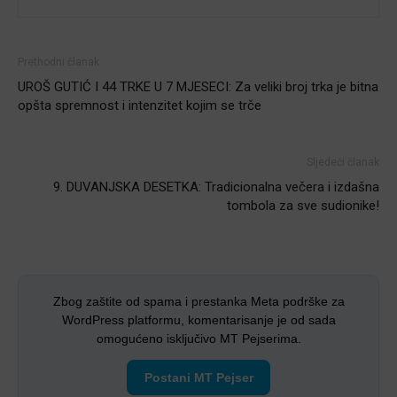
Prethodni članak
UROŠ GUTIĆ I 44 TRKE U 7 MJESECI: Za veliki broj trka je bitna
opšta spremnost i intenzitet kojim se trče
Sljedeći članak
9. DUVANJSKA DESETKA: Tradicionalna večera i izdašna
tombola za sve sudionike!
Zbog zaštite od spama i prestanka Meta podrške za
WordPress platformu, komentarisanje je od sada
omogućeno isključivo MT Pejserima.
Postani MT Pejser