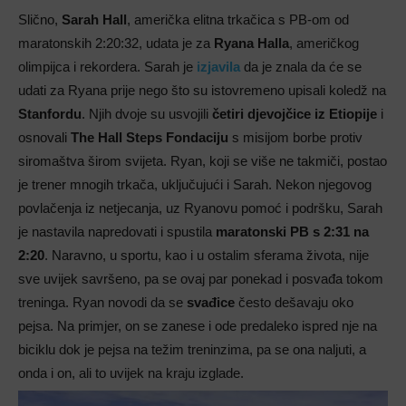
Slično,
Sarah Hall
, američka elitna trkačica s PB-om od
maratonskih 2:20:32, udata je za
Ryana Halla
, američkog
olimpijca i rekordera. Sarah je
izjavila
da je znala da će se
udati za Ryana prije nego što su istovremeno upisali koledž na
Stanfordu
. Njih dvoje su usvojili
četiri djevojčice iz Etiopije
i
osnovali
The Hall Steps Fondaciju
s misijom borbe protiv
siromaštva širom svijeta. Ryan, koji se više ne takmiči, postao
je trener mnogih trkača, uključujući i Sarah. Nekon njegovog
povlačenja iz netjecanja, uz Ryanovu pomoć i podršku, Sarah
je nastavila napredovati i spustila
maratonski PB s 2:31 na
2:20
. Naravno, u sportu, kao i u ostalim sferama života, nije
sve uvijek savršeno, pa se ovaj par ponekad i posvađa tokom
treninga. Ryan novodi da se
svađice
često dešavaju oko
pejsa. Na primjer, on se zanese i ode predaleko ispred nje na
biciklu dok je pejsa na težim treninzima, pa se ona naljuti, a
onda i on, ali to uvijek na kraju izglade.