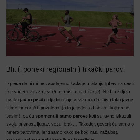
Bh. (i poneki regionalni) trkački parovi
Izgleda da ni mi ne zaostajemo kada je u pitanju ljubav na cesti
(ne vučem vas za jezik/um, mislim na trčanje). Ne bih željela
ovako
javno pisati
o ljudima čije veze možda i nisu tako javne
i time im narušiti privatnost (a to je jedna od oblasti kojima se
bavim), pa ću
spomenuti samo parove
koji su javno iskazali
svoju prisnost, ljubav, vezu, brak… Također, govorit ću samo o
hetero parovima, jer znamo kako se kod nas, nažalost,