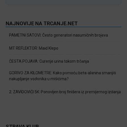
NAJNOVIJE NA TRCANJE.NET
PAMETNI SATOVI: Često generatori nasumičnih brojeva
MT REFLEKTOR: Maid Klepo
ČESTA POJAVA: Curenje urina tokom trčanja
GORIVO ZA KILOMETRE: Kako pomoću beta-alanina smanjiti
nakupljanje vodonika u mišićima?
2. ZAVIDOVIĆI 5K: Ponovljen broj finišera iz premijernog izdanja
STRAVA KLUB