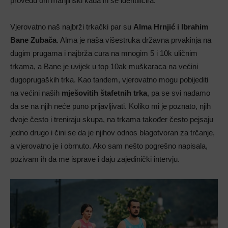
provedu oni manjinski kada ih se identificira.
Vjerovatno naš najbrži trkački par su
Alma Hrnjić i Ibrahim
Bane Zubača
. Alma je naša višestruka državna prvakinja na
dugim prugama i najbrža cura na mnogim 5 i 10k uličnim
trkama, a Bane je uvijek u top 10ak muškaraca na većini
dugoprugaških trka. Kao tandem, vjerovatno mogu pobijediti
na većini naših
mješovitih štafetnih trka
, pa se svi nadamo
da se na njih neće puno prijavljivati. Koliko mi je poznato, njih
dvoje često i treniraju skupa, na trkama također često pejsaju
jedno drugo i čini se da je njihov odnos blagotvoran za trčanje,
a vjerovatno je i obrnuto. Ako sam nešto pogrešno napisala,
pozivam ih da me isprave i daju zajedinički intervju.