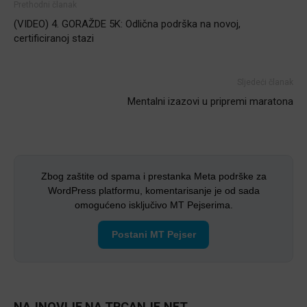
Prethodni članak
(VIDEO) 4. GORAŽDE 5K: Odlična podrška na novoj,
certificiranoj stazi
Sljedeći članak
Mentalni izazovi u pripremi maratona
Zbog zaštite od spama i prestanka Meta podrške za
WordPress platformu, komentarisanje je od sada
omogućeno isključivo MT Pejserima.
Postani MT Pejser
NAJNOVIJE NA TRCANJE.NET