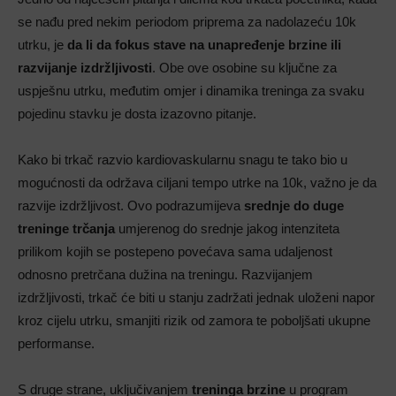
se nađu pred nekim periodom priprema za nadolazeću 10k
utrku, je
da li da fokus stave na unapređenje brzine ili
razvijanje izdržljivosti
. Obe ove osobine su ključne za
uspješnu utrku, međutim omjer i dinamika treninga za svaku
pojedinu stavku je dosta izazovno pitanje.
Kako bi trkač razvio kardiovaskularnu snagu te tako bio u
mogućnosti da održava ciljani tempo utrke na 10k, važno je da
razvije izdržljivost. Ovo podrazumijeva
srednje do duge
treninge trčanja
umjerenog do srednje jakog intenziteta
prilikom kojih se postepeno povećava sama udaljenost
odnosno pretrčana dužina na treningu. Razvijanjem
izdržljivosti, trkač će biti u stanju zadržati jednak uloženi napor
kroz cijelu utrku, smanjiti rizik od zamora te poboljšati ukupne
performanse.
S druge strane, uključivanjem
treninga brzine
u program