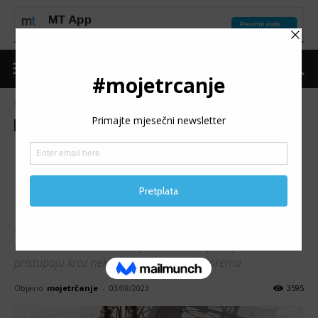
Naslovnica
Moje trčanje
Izdvojeno
Moje trčanje
Izdvojeno
Put do forme
Trening
BRZINA ILI IZDRŽLJIVOST:
Na šta se fokusirati za
uspješnu 10k utrku?
Utrke na 10km su dosta popularne među trkačima
rekreativcima, međutim rijetki su oni koji ovoj utrci
pristupaju kroz neki struktuiran plan priprema.
Objavio
mojetrčanje
-
03/08/2023
3595