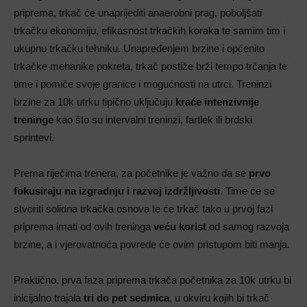
priprema, trkač će unaprijediti anaerobni prag, poboljšati
trkačku ekonomiju, efikasnost trkačkih koraka te samim tim i
ukupnu trkačku tehniku. Unapređenjem brzine i općenito
trkačke mehanike pokreta, trkač postiže brži tempo trčanja te
time i pomiče svoje granice i mogućnosti na utrci. Treninzi
brzine za 10k utrku tipično uključuju
kraće intenzivnije
treninge
kao što su intervalni treninzi, fartlek ili brdski
sprintevi.
Prema riječima trenera, za početnike je važno da se
prvo
fokusiraju na izgradnju i razvoj izdržljivosti
. Time će se
stvoriti solidna trkačka osnova te će trkač tako u prvoj fazi
priprema imati od ovih treninga
veću korist
od samog razvoja
brzine, a i vjerovatnoća povrede će ovim pristupom biti manja.
Praktično, prva faza priprema trkača početnika za 10k utrku bi
inicijalno trajala
tri do pet sedmica
, u okviru kojih bi trkač