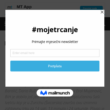
Naslovnica
Moje trčanje
Predstavljamo
Moje trčanje
Predstavljamo
Razgovor
Ironman Saša Ivelić: Trenažni
proces zna biti monoton, ali
sve se isplati na kraju
Nepunih mjesec dana nakon što su triatlonsku Ironman
trku u austrijskom Klagenfurtu završili Nermin Palić, Emir
Baralić, Dario Ružić, Tomislav Cvitanušić i Erol Mujanović,
BiH je dobila još jednog Ironmana u Banjalučaninu Saši
Iveliću koji je u Zurichu (Švicarska) završio ovu iznimno
zahtjevnu trku za 14 sati, 13 minuta i 24 sekunde. Plivao je