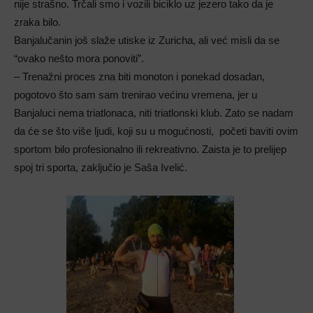
nije strašno. Trčali smo i vozili biciklo uz jezero tako da je
zraka bilo.
Banjalučanin još slaže utiske iz Zuricha, ali već misli da se
“ovako nešto mora ponoviti”.
– Trenažni proces zna biti monoton i ponekad dosadan,
pogotovo što sam sam trenirao većinu vremena, jer u
Banjaluci nema triatlonaca, niti triatlonski klub. Zato se nadam
da će se što više ljudi, koji su u mogućnosti, početi baviti ovim
sportom bilo profesionalno ili rekreativno. Zaista je to prelijep
spoj tri sporta, zaključio je Saša Ivelić.