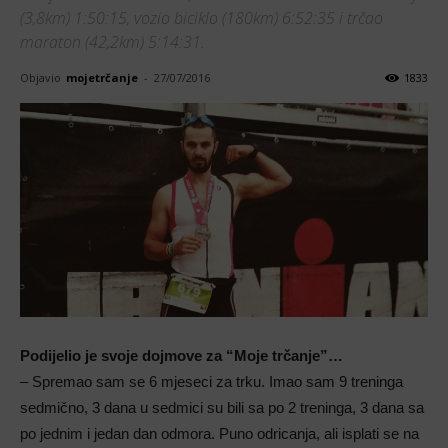
(3,8km) 1:50:15, vozio biciklo (180km) 6:52:35 i trčao
maraton (42,2km) 5:14:31.
Objavio
mojetrčanje
-
27/07/2016
1833
Podijelio je svoje dojmove za “Moje trčanje”…
– Spremao sam se 6 mjeseci za trku. Imao sam 9 treninga
sedmično, 3 dana u sedmici su bili sa po 2 treninga, 3 dana sa
po jednim i jedan dan odmora. Puno odricanja, ali isplati se na