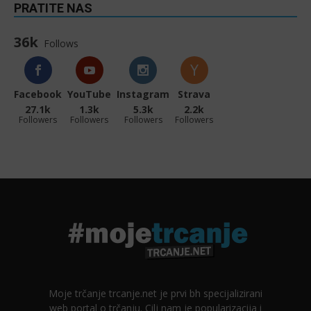
PRATITE NAS
36k
Follows
Facebook
YouTube
Instagram
Strava
27.1k
1.3k
5.3k
2.2k
Followers
Followers
Followers
Followers
Moje trčanje trcanje.net je prvi bh specijalizirani
web portal o trčanju. Cilj nam je popularizacija i