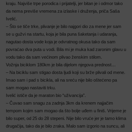
kraju. Najviše trpe porodica i prijatelji, jer bitan je i odmor tako
da nema previše vremena za izlaske i druženja, priča Saša
Ivelić.
– Što se tiče trke, plivanje je bilo najgori dio za mene jer sam
se u gužvi na startu, koja je bila puna šaketanja i udaranja,
nagutao dosta vode koja je odvratnog okusa tako da sam
povraćao dva puta u vodi. Bila mi je muka kad zaronim glavu u
vodu tako da sam većinom plivao ženskim stilom.
Vožnja biciklom 180km je bila dijelom njegova prednost…
– Na biciklu sam stigao dosta ljudi koji su brže plivali od mene.
Imao sam i pad s bicikla, ali na sreću nije bilo oštećeno pa
sam mogao nastaviti trku.
Ivelić ističe da je maraton bio “uživancija”.
– Čuvao sam snagu za zadnja 3km da krenem najjačim
tempom kojim sam mogao da što bolje uđem u finiš. Vrijeme je
bilo super, od 25 do 28 stepeni. Nije bilo vruće jer je tamo klima
drugačija, tako da je bilo zraka. Malo sam izgorio na suncu, ali