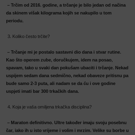
– Trčim od 2016. godine, a trčanje je bilo jedan od načina
da skinem višak kilograma kojih se nakupilo u tom
periodu.
Koliko često trčite?
– Trčanje mi je postalo sastavni dio dana i stvar rutine.
Kao što operem zube, doručkujem, idem na posao,
spavam, tako u svaki dan pokušam ubaciti i trčanje. Nekad
uspijem sedam dana sedmično, nekad obaveze pritisnu pa
bude samo 2-3 puta, ali nadam se da ću i ove godine
uspjeti imati bar 300 trkačkih dana.
Koja je vaša omiljena trkačka disciplina?
– Maraton definitivno. Ultre također imaju svoju posebnu
čar, iako ih u isto vrijeme i volim i mrzim. Velike su borbe u