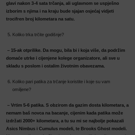
glavi nakon 3-4 sata trčanja, ali uglavnom se uspješno
izborim s njima i na kraju bude sjajan osjećaj vidjeti
trocifren broj kilometara na satu.
Koliko trka trčite godišnje?
– 15-ak otprilike. Da mogu, bila bi i koja više, da podržim
domaće utrke i cijenjene kolege organizatore, ali sve u
skladu s poslom i ostalim životnim obavezama.
Koliko pari patika za trčanje koristite i koje su vam
omiljene?
– Vrtim 5-6 patika. S obzirom da gazim dosta kilometara, a
nemam baš novca na bacanje, cijenim kada patika može
izdržati 2000+ kilometara, a tu su mi se najbolje pokazali
Asics Nimbus i Cumulus modeli, te Brooks Ghost modeli.