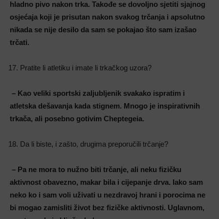
hladno pivo nakon trka. Takođe se dovoljno sjetiti sjajnog
osjećaja koji je prisutan nakon svakog trčanja i apsolutno
nikada se nije desilo da sam se pokajao što sam izašao
trčati.
Pratite li atletiku i imate li trkačkog uzora?
– Kao veliki sportski zaljubljenik svakako ispratim i
atletska dešavanja kada stignem. Mnogo je inspirativnih
trkača, ali posebno gotivim Cheptegeia.
Da li biste, i zašto, drugima preporučili trčanje?
– Pa ne mora to nužno biti trčanje, ali neku fizičku
aktivnost obavezno, makar bila i cijepanje drva. Iako sam
neko ko i sam voli uživati u nezdravoj hrani i porocima ne
bi mogao zamisliti život bez fizičke aktivnosti. Uglavnom,