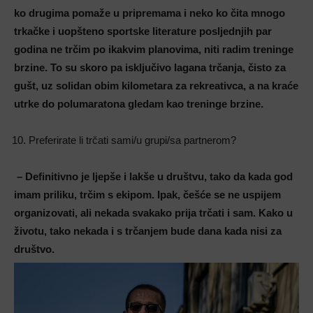
ko drugima pomaže u pripremama i neko ko čita mnogo
trkačke i uopšteno sportske literature posljednjih par
godina ne trčim po ikakvim planovima, niti radim treninge
brzine. To su skoro pa isključivo lagana trčanja, čisto za
gušt, uz solidan obim kilometara za rekreativca, a na kraće
utrke do polumaratona gledam kao treninge brzine.
Preferirate li trčati sami/u grupi/sa partnerom?
– Definitivno je ljepše i lakše u društvu, tako da kada god
imam priliku, trčim s ekipom. Ipak, češće se ne uspijem
organizovati, ali nekada svakako prija trčati i sam. Kako u
životu, tako nekada i s trčanjem bude dana kada nisi za
društvo.