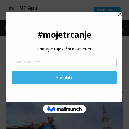
Naslovnica
Moje trčanje
Izdvojeno
Moje trčanje
Izdvojeno
MT reflektor
MT REFLEKTOR: Elvedin
Tunović
MT REFLEKTOR (29): Predstavljamo Elvedina Tunovića.
Objavio
mojetrčanje
-
05/02/2024
1825