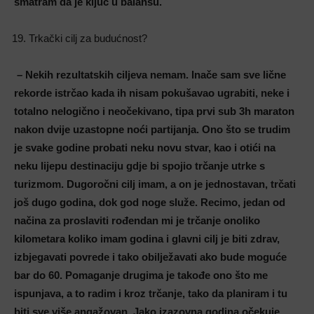
smatram da je ključ u balansu.
Trkački cilj za budućnost?
– Nekih rezultatskih ciljeva nemam. Inače sam sve lične
rekorde istrčao kada ih nisam pokušavao ugrabiti, neke i
totalno nelogično i neočekivano, tipa prvi sub 3h maraton
nakon dvije uzastopne noći partijanja. Ono što se trudim
je svake godine probati neku novu stvar, kao i otići na
neku lijepu destinaciju gdje bi spojio trčanje utrke s
turizmom. Dugoročni cilj imam, a on je jednostavan, trčati
još dugo godina, dok god noge služe. Recimo, jedan od
načina za proslaviti rođendan mi je trčanje onoliko
kilometara koliko imam godina i glavni cilj je biti zdrav,
izbjegavati povrede i tako obilježavati ako bude moguće
bar do 60. Pomaganje drugima je takođe ono što me
ispunjava, a to radim i kroz trčanje, tako da planiram i tu
biti sve više angažovan. Jako izazovna godina očekuje