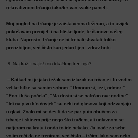
rekreativnom trčanju također van svake pameti.
Moj pogled na trčanje je zaista veoma ležeran, a to uvijek
pokušavam prenijeti i na bliske ljude, te članove našeg
kluba. Naprosto, trčanje ne bi trebali shvatati toliko
preozbiljno, već čisto kao jedan lijep i zdrav hobi.
Najdraži i najteži dio trkačkog treninga?
– Katkad mi je jako težak sam izlazak na trčanje i tu vodim
velike bitke sa samim sobom. “Umoran si, lezi, odmori”,
“Eno i kiša počela”, “Ma dosta si se natrčao ove godine”,
“Idi na pivu k’o čovjek” su neki od glasova koji odzvanjaju
u glavi. Znalo mi se desiti da se par puta obučem za
trčanje i skinem prije nego što izađem, ali uglavnom se
natjeram na kraju i onda to ide nekako. Ja inače za sebe
volim reći da ne treniram, već čisto – trčim. Iako sam neko