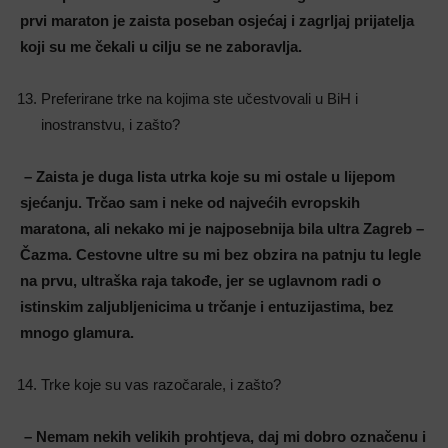
prvi maraton je zaista poseban osjećaj i zagrljaj prijatelja
koji su me čekali u cilju se ne zaboravlja.
Preferirane trke na kojima ste učestvovali u BiH i
inostranstvu, i zašto?
– Zaista je duga lista utrka koje su mi ostale u lijepom
sjećanju. Trčao sam i neke od najvećih evropskih
maratona, ali nekako mi je najposebnija bila ultra Zagreb –
Čazma. Cestovne ultre su mi bez obzira na patnju tu legle
na prvu, ultraška raja takođe, jer se uglavnom radi o
istinskim zaljubljenicima u trčanje i entuzijastima, bez
mnogo glamura.
Trke koje su vas razočarale, i zašto?
– Nemam nekih velikih prohtjeva, daj mi dobro označenu i