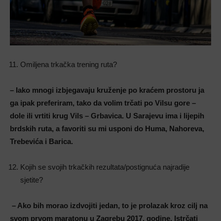
Omiljena trkačka trening ruta?
– Iako mnogi izbjegavaju kruženje po kraćem prostoru ja
ga ipak preferiram, tako da volim trčati po Vilsu gore –
dole ili vrtiti krug Vils – Grbavica. U Sarajevu ima i lijepih
brdskih ruta, a favoriti su mi usponi do Huma, Nahoreva,
Trebevića i Barica.
Kojih se svojih trkačkih rezultata/postignuća najradije
sjetite?
– Ako bih morao izdvojiti jedan, to je prolazak kroz cilj na
svom prvom maratonu u Zagrebu 2017. godine. Istrčati