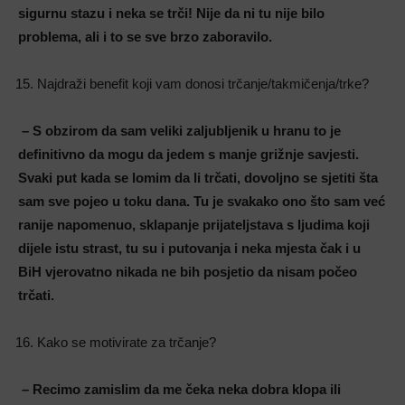
sigurnu stazu i neka se trči! Nije da ni tu nije bilo
problema, ali i to se sve brzo zaboravilo.
Najdraži benefit koji vam donosi trčanje/takmičenja/trke?
– S obzirom da sam veliki zaljubljenik u hranu to je
definitivno da mogu da jedem s manje grižnje savjesti.
Svaki put kada se lomim da li trčati, dovoljno se sjetiti šta
sam sve pojeo u toku dana. Tu je svakako ono što sam već
ranije napomenuo, sklapanje prijateljstava s ljudima koji
dijele istu strast, tu su i putovanja i neka mjesta čak i u
BiH vjerovatno nikada ne bih posjetio da nisam počeo
trčati.
Kako se motivirate za trčanje?
– Recimo zamislim da me čeka neka dobra klopa ili