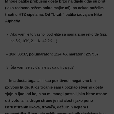
Mnoge patike probušim dosta brzo na dijelu gdje su prsti
(iako redovno režem nokte majke mi), pa nekad poželim
trčati u HTZ cipelama. Od “brzih” patika izdvajam Nike
Alphafly.
Ako vam je to važno, podijelite sa nama lične rekorde (npr.
na 5K, 10K, 21.1K, 42.2K…).
– 10k: 38:37, polumaraton: 1:24:46, maraton: 2:57:57.
Šta vam se sviđa i ne sviđa u trčanju?
– Ima dosta toga, ali i kao pozitivno i negativno bih
izdvojio ljude. Kroz trčanje sam upoznao stvarno dosta
sjajnih ljudi od kojih su mi mnogi postali jako bitne osobe
u životu, ali s druge strane je nažalost i jako puno
isfrustriranih likova, trovača, dežurnih hejtera i
egocentrika. Stvaranje nekih bespotrebnih rivalstava je u