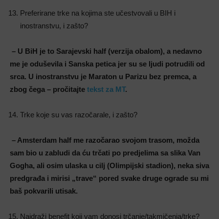
Preferirane trke na kojima ste učestvovali u BIH i
inostranstvu, i zašto?
– U BiH je to Sarajevski half (verzija obalom), a nedavno
me je oduševila i Sanska petica jer su se ljudi potrudili od
srca. U inostranstvu je Maraton u Parizu bez premca, a
zbog čega – pročitajte
tekst za MT
.
Trke koje su vas razočarale, i zašto?
– Amsterdam half me razočarao svojom trasom, možda
sam bio u zabludi da ću trčati po predjelima sa slika Van
Gogha, ali osim ulaska u cilj (Olimpijski stadion), neka siva
predgrađa i mirisi „trave“ pored svake druge ograde su mi
baš pokvarili utisak.
Najdraži benefit koji vam donosi trčanje/takmičenja/trke?