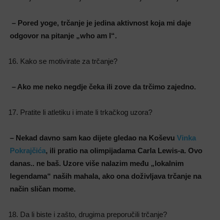
– Pored yoge, trčanje je jedina aktivnost koja mi daje
odgovor na pitanje „who am I“.
Kako se motivirate za trčanje?
– Ako me neko negdje čeka ili zove da trčimo zajedno.
Pratite li atletiku i imate li trkačkog uzora?
– Nekad davno sam kao dijete gledao na Koševu
Vinka
Pokrajčića
, ili pratio na olimpijadama Carla Lewis-a. Ovo
danas.. ne baš. Uzore više nalazim među „lokalnim
legendama“ naših mahala, ako ona doživljava trčanje na
način sličan mome.
Da li biste i zašto, drugima preporučili trčanje?