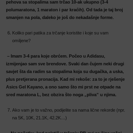
pehova sa stopalima sam trčao 10-ak ukupno (3-4
polumaratona, 1 maraton i par kraćih). Od tada je taj broj
smanjen na pola, daleko je još do nekadašnje forme.
Koliko pari patika za trčanje koristite i koje su vam
omiljene?
– Imam 3-4 para koje obrćem. Počeo u Adidasu,
izmijenjao sam sve brendove. Svaki dan čujem neki drugi
savjet šta da radim sa stopalima koja su dugačka, a uska,
plus pretjerana pronacija. Kad mi rekoše: za to je rješenje
Asics Gel Kayano, a ono samo što mi prst ne otpade na
sred maratona L, bez obzira što noga „pliva“ u njima.
Ako vam je to važno, podijelite sa nama lične rekorde (npr.
na 5K, 10K, 21.1K, 42.2K…)