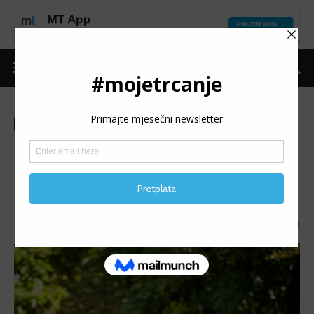
Naslovnica
Moje trčanje
Izdvojeno
Moje trčanje
Izdvojeno
MT reflektor
MT REFLEKTOR: Drino
Galičić
MT REFLEKTOR (118): Predstavljamo Drinu Galičića.
Objavio
mojetrčanje
-
22/10/2025
848