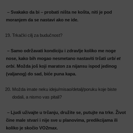
– Svakako da bi – probati ništa ne košta, niti je pod
moranjem da se nastavi ako ne ide.
Trkački cilj za budučnost?
– Samo održavati kondiciju i zdravlje koliko me noge
nose, kako bih mogao nesmetano nastaviti trčati
urbi et
orbi
. Možda još koji maraton za nijansu ispod jedinog
(valjanog) do sad, biće puna kapa.
Možda imate neku ideju/misao/detalj/poruku koje biste
dodali, a nismo vas pitali?
– Ljudi uživajte u trčanju, družite se, putujte na trke. Život
čine male stvari i nije sve u planovima, predikcijama ili
koliko je skočio VO2max.