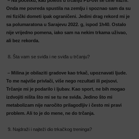
– Na početku, kad poletiš u trčanju PB-ovi se čine važni.
Onda me povreda spustila na zemlju i spoznao sam da su
mi fizički dometi ipak ograničeni. Jedini drag rekord mi je
sa polumaratona u Sarajevu 2022. g, ispod 1h40. Ostalo
nije vrijedno pomena, iako sam na nekim trkama uživao,
ali bez rekorda.
Šta vam se sviđa i ne sviđa u trčanju?
– Milina je obilaziti gradove kao trkač, upoznavati ljude.
To me najviše privlači, više nego rezultati ili pejsovi.
Trčanje mi je podarilo i ljubav. Kao sport, ne bih mogao
izdvojiti ništa što mi se tu ne sviđa. Jedino što mi
metabolizam nije naročito prilagodljiv i često mi pravi
problem. Ali to je do mene, ne do trčanja.
Najdraži i najteži dio trkačkog treninga?