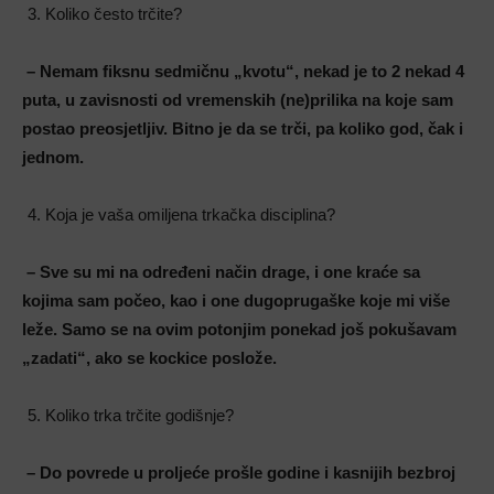
Koliko često trčite?
– Nemam fiksnu sedmičnu „kvotu“, nekad je to 2 nekad 4
puta, u zavisnosti od vremenskih (ne)prilika na koje sam
postao preosjetljiv. Bitno je da se trči, pa koliko god, čak i
jednom.
Koja je vaša omiljena trkačka disciplina?
– Sve su mi na određeni način drage, i one kraće sa
kojima sam počeo, kao i one dugoprugaške koje mi više
leže. Samo se na ovim potonjim ponekad još pokušavam
„zadati“, ako se kockice poslože.
Koliko trka trčite godišnje?
– Do povrede u proljeće prošle godine i kasnijih bezbroj