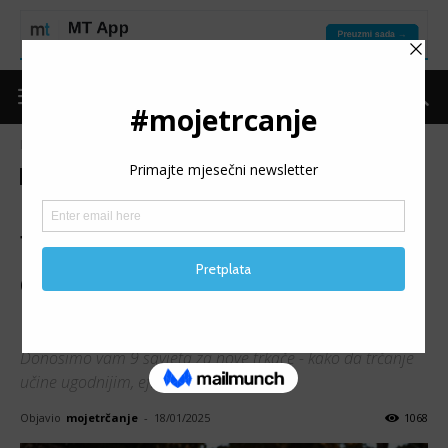
Naslovnica
Moje trčanje
Izdvojeno
Moje trčanje
Izdvojeno
Ostalo
Put do forme
Trening
DOBRODOŠLI U SVIJET
TRČANJA: Devet savjeta za
ostvariti maksimalne
benefite (2. dio)
Donosimo vam 9 savjeta za nove trkače - kako da trčanje
učine ugodnijim, efikasnijim i održivim.
Objavio
mojetrčanje
-
18/01/2025
1068