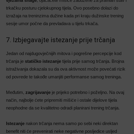
vježama snage
, ojačaćete mišiće zadužene za pravilan stav i
trkačku posturu cjelokupnog tijela. Ovo posebno dolazi do
izražaja na treninzima dužine kada pri kraju dužinske trening
sesije umor počne da prevladava u tijelu trkača.
7. Izbjegavajte istezanje prije trčanja
Jedan od najdugovječnijih mitova i pogrešne percepcije kod
trčanja je
statičko istezanje
tijela prije samog trčanja. Brojna
istraživanja dokazala su da ova aktivnost može povećati rizik
od povrede te takođe umanjiti performanse samog treninga.
Međutim,
zagrijavanje
je prijeko potrebno i poželjno. Na ovaj
način, najbolje ćete pripremiti mišiće i ostale dijelove tijela
neophodne da se kvalitetno odradi planirani trening trčanja.
Istezanje
nakon trčanja nema samo po sebi neki direktan
benefit niti će prevenirati neke negativne posljedice usljed