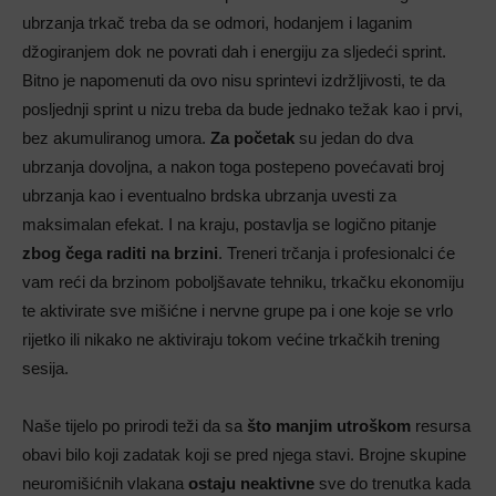
ubrzanja trkač treba da se odmori, hodanjem i laganim
džogiranjem dok ne povrati dah i energiju za sljedeći sprint.
Bitno je napomenuti da ovo nisu sprintevi izdržljivosti, te da
posljednji sprint u nizu treba da bude jednako težak kao i prvi,
bez akumuliranog umora.
Za početak
su jedan do dva
ubrzanja dovoljna, a nakon toga postepeno povećavati broj
ubrzanja kao i eventualno brdska ubrzanja uvesti za
maksimalan efekat. I na kraju, postavlja se logično pitanje
zbog čega raditi na brzini
. Treneri trčanja i profesionalci će
vam reći da brzinom poboljšavate tehniku, trkačku ekonomiju
te aktivirate sve mišićne i nervne grupe pa i one koje se vrlo
rijetko ili nikako ne aktiviraju tokom većine trkačkih trening
sesija.
Naše tijelo po prirodi teži da sa
što manjim utroškom
resursa
obavi bilo koji zadatak koji se pred njega stavi. Brojne skupine
neuromišićnih vlakana
ostaju neaktivne
sve do trenutka kada