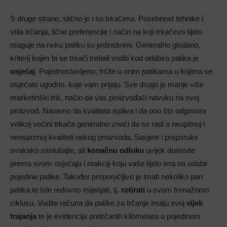
S druge strane, slično je i sa trkačima. Posebnost tehnike i
stila trčanja, lične preferencije i način na koji trkačevo tijelo
reaguje na neku patiku su jedinstveni. Generalno gledano,
kriterij kojim bi se trkači trebali voditi kod odabira patika je
osjećaj
. Pojednostavljeno, trčite u onim patikama u kojima se
osjećate ugodno, koje vam prijaju. Sve drugo je manje više
marketinški trik, način da vas proizvođači navuku na svoj
proizvod. Naravno da kvaliteta ispliva i da ono što odgovora
velikoj većini trkača generalno znači da se radi o neupitnoj i
neospornoj kvaliteti nekog proizvoda. Savjete i preporuke
svakako saslušajte, ali
konačnu odluku
uvijek donosite
prema svom osjećaju i reakciji koju vaše tijelo ima na odabir
pojedine patike. Također preporučljivo je imati nekoliko pari
patika te iste redovno mijenjati, tj.
rotirati
u svom trenažnom
ciklusu. Vodite računa da patike za trčanje imaju svoj
vijek
trajanja
te je evidencija pretrčanih kilometara u pojedinom