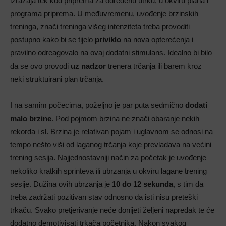
izražaja tek kod priprema za određenu utrku, u okviru plana i
programa priprema. U međuvremenu, uvođenje brzinskih
treninga, znači treninga višeg intenziteta treba provoditi
postupno kako bi se tijelo
priviklo
na nova opterećenja i
pravilno odreagovalo na ovaj dodatni stimulans. Idealno bi bilo
da se ovo provodi
uz nadzor
trenera trčanja ili barem kroz
neki struktuirani plan trčanja.
I na samim počecima, poželjno je par puta sedmično
dodati
malo brzine
. Pod pojmom brzina ne znači obaranje nekih
rekorda i sl. Brzina je relativan pojam i uglavnom se odnosi na
tempo nešto viši od laganog trčanja koje prevladava na većini
trening sesija. Najjednostavniji način za početak je uvođenje
nekoliko kratkih sprinteva ili ubrzanja u okviru lagane trening
sesije. Dužina ovih ubrzanja je
10 do 12 sekunda
, s tim da
treba zadržati pozitivan stav odnosno da isti nisu preteški
trkaču. Svako pretjerivanje neće donijeti željeni napredak te će
dodatno demotivisati trkača početnika. Nakon svakog