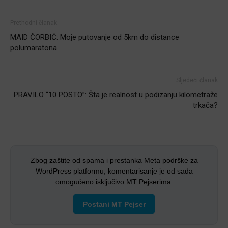
Prethodni članak
MAID ČORBIĆ: Moje putovanje od 5km do distance
polumaratona
Sljedeći članak
PRAVILO “10 POSTO”: Šta je realnost u podizanju kilometraže
trkača?
Zbog zaštite od spama i prestanka Meta podrške za
WordPress platformu, komentarisanje je od sada
omogućeno isključivo MT Pejserima.
Postani MT Pejser