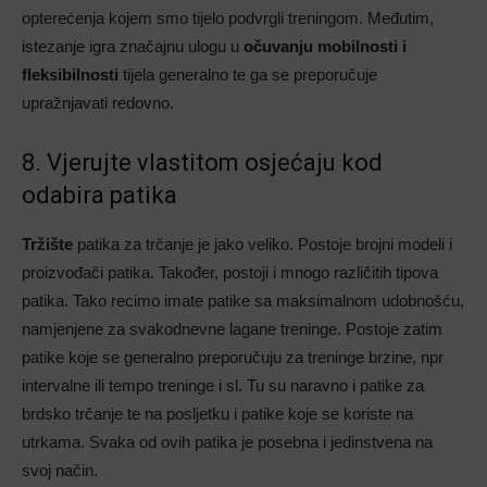
opterećenja kojem smo tijelo podvrgli treningom. Međutim,
istezanje igra značajnu ulogu u
očuvanju mobilnosti i
fleksibilnosti
tijela generalno te ga se preporučuje
upražnjavati redovno.
8. Vjerujte vlastitom osjećaju kod
odabira patika
Tržište
patika za trčanje je jako veliko. Postoje brojni modeli i
proizvođači patika. Također, postoji i mnogo različitih tipova
patika. Tako recimo imate patike sa maksimalnom udobnošću,
namjenjene za svakodnevne lagane treninge. Postoje zatim
patike koje se generalno preporučuju za treninge brzine, npr
intervalne ili tempo treninge i sl. Tu su naravno i patike za
brdsko trčanje te na posljetku i patike koje se koriste na
utrkama. Svaka od ovih patika je posebna i jedinstvena na
svoj način.