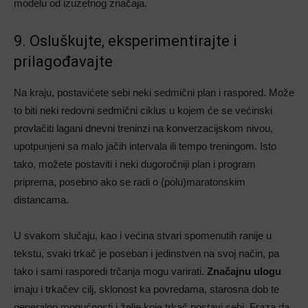
modelu od izuzetnog značaja.
9. Osluškujte, eksperimentirajte i
prilagođavajte
Na kraju, postavićete sebi neki sedmični plan i raspored. Može
to biti neki redovni sedmični ciklus u kojem će se većinski
provlačiti lagani dnevni treninzi na konverzacijskom nivou,
upotpunjeni sa malo jačih intervala ili tempo treningom. Isto
tako, možete postaviti i neki dugoročniji plan i program
priprema, posebno ako se radi o (polu)maratonskim
distancama.
U svakom slučaju, kao i većina stvari spomenutih ranije u
tekstu, svaki trkač je poseban i jedinstven na svoj način, pa
tako i sami rasporedi trčanja mogu varirati.
Značajnu ulogu
imaju i trkačev cilj, sklonost ka povredama, starosna dob te
generalno mogućnosti i želje koje trkač postavi sebi. Fraza da