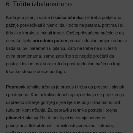
6. Trčite izbalansirano
Kada je u pitanju sama
trkačka tehnika
, ne treba pretjerano
pažnje posvećivati činjenici da li trčite na petama, prstima i sl,
ili koliko koraka u minuti imate. Opšteprihvaćeno načelo je da
će vaše tijelo
prirodnim putem
pronaći idealan omjer i odnose
kada su ovi parametri u pitanju. Zato ne treba na silu težiti
ovim promjenama, samo zato što ste negdje pročitali da
postoji idealan broj koraka ili da postoji idealan način na koji
trkačko stopalo dotiče podlogu.
Popravak
tehnike trčanja je proces i treba ga provoditi planski
i postepeno. Kao nekoliko dobrih opcija izdvaja se prije svega
uspravno držanje gornjeg dijela tijela te bolji i dinamičniji rad
ruku prilikom trčanja. Za popravku tehnike postoje i brojne
pliometrijske
vježbe te postupci istezanja odnosno
poboljšanja fleksibilnosti i mobilnosti generalno. Također,