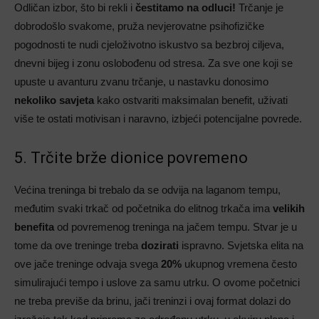
Odličan izbor, što bi rekli i
čestitamo na odluci!
Trčanje je
dobrodošlo svakome, pruža nevjerovatne psihofizičke
pogodnosti te nudi cjeloživotno iskustvo sa bezbroj ciljeva,
dnevni bijeg i zonu oslobođenu od stresa. Za sve one koji se
upuste u avanturu zvanu trčanje, u nastavku donosimo
nekoliko savjeta
kako ostvariti maksimalan benefit, uživati
više te ostati motivisan i naravno, izbjeći potencijalne povrede.
5. Trčite brže dionice povremeno
Većina treninga bi trebalo da se odvija na laganom tempu,
međutim svaki trkač od početnika do elitnog trkača ima
velikih
benefita
od povremenog treninga na jačem tempu. Stvar je u
tome da ove treninge treba
dozirati
ispravno. Svjetska elita na
ove jače treninge odvaja svega
20%
ukupnog vremena često
simulirajući tempo i uslove za samu utrku. O ovome početnici
ne treba previše da brinu, jači treninzi i ovaj format dolazi do