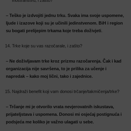
inostranstvu, i zašto?
– Teško je izdvojiti jednu trku. Svaka ima svoje uspomene,
ljude i izazove koji su je učinili jedinstvenom. BiH i region
su bogati prelijepim trkama koje treba doživjeti
.
Trke koje su vas razočarale, i zašto?
– Ne doživljavam trke kroz prizmu razočarenja. Čak i kad
organizacija nije savršena, to je prilika za učenje i
napredak – kako moj lični, tako i zajednice.
Najdraži benefit koji vam donosi trčanje/takmičenja/trke?
– Trčanje mi je otvorilo vrata nevjerovatnih iskustava,
prijateljstava i uspomena. Donosi mi osjećaj postignuća i
podsjeća me koliko je važno ulagati u sebe.