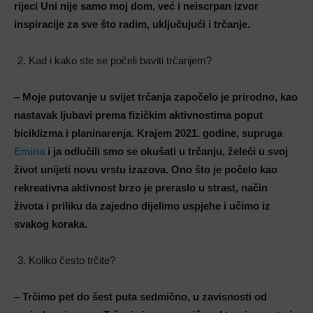
rijeci Uni nije samo moj dom, već i neiscrpan izvor
inspiracije za sve što radim, uključujući i trčanje.
Kad i kako ste se počeli baviti trčanjem?
– Moje putovanje u svijet trčanja započelo je prirodno, kao
nastavak ljubavi prema fizičkim aktivnostima poput
biciklizma i planinarenja. Krajem 2021. godine, supruga
Emina
i ja odlučili smo se okušati u trčanju, želeći u svoj
život unijeti novu vrstu izazova. Ono što je počelo kao
rekreativna aktivnost brzo je preraslo u strast, način
života i priliku da zajedno dijelimo uspjehe i učimo iz
svakog koraka.
Koliko često trčite?
– Trčimo pet do šest puta sedmično, u zavisnosti od