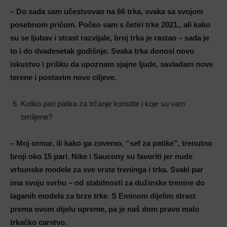
– Do sada sam učestvovao na 66 trka, svaka sa svojom
posebnom pričom. Počeo sam s četiri trke 2021., ali kako
su se ljubav i strast razvijale, broj trka je rastao – sada je
to i do dvadesetak godišnje. Svaka trka donosi novo
iskustvo i priliku da upoznam sjajne ljude, savladam nove
terene i postavim nove ciljeve.
Koliko pari patika za trčanje koristite i koje su vam
omiljene?
– Moj ormar, ili kako ga zovemo, “sef za patike”, trenutno
broji oko 15 pari. Nike i Saucony su favoriti jer nude
vrhunske modele za sve vrste treninga i trka. Svaki par
ima svoju svrhu – od stabilnosti za dužinske trenine do
laganih modela za brze trke. S Eminom dijelim strast
prema ovom dijelu opreme, pa je naš dom pravo malo
trkačko carstvo.