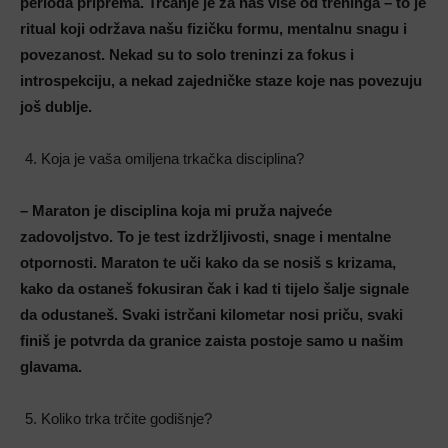
perioda priprema. Trčanje je za nas više od treninga – to je
ritual koji održava našu fizičku formu, mentalnu snagu i
povezanost. Nekad su to solo treninzi za fokus i
introspekciju, a nekad zajedničke staze koje nas povezuju
još dublje.
Koja je vaša omiljena trkačka disciplina?
– Maraton je disciplina koja mi pruža najveće
zadovoljstvo. To je test izdržljivosti, snage i mentalne
otpornosti. Maraton te uči kako da se nosiš s krizama,
kako da ostaneš fokusiran čak i kad ti tijelo šalje signale
da odustaneš. Svaki istrčani kilometar nosi priču, svaki
finiš je potvrda da granice zaista postoje samo u našim
glavama.
Koliko trka trčite godišnje?