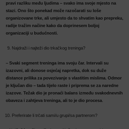
pravi razliku među ljudima – svako ima svoje mjesto na
stazi. Ono što ponekad može razočarati su loše
organizovane trke, ali umjesto da to shvatim kao prepreku,
radije tražim načine kako da doprinesem boljoj
organizaciji u budućnosti.
Najdraži i najteži dio trkačkog treninga?
– Svaki segment treninga ima svoju čar. Intervali su
izazovni, ali donose osjećaj napretka, dok su duže
distance prilika za povezivanje s vlastitim mislima. Odmor
je ključan dio – tada tijelo raste i priprema se za naredne
izazove. Težak dio je pronaći balans između svakodnevnih
obaveza i zahtjeva treninga, ali to je dio procesa
.
Preferirate li trčati sami/u grupi/sa partnerom?