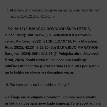
Ako vam je to važno, podijelite sa nama lične rekorde (npr.
na 5K, 10K, 21.1K, 42.2K…).
– 5K: 19:12 (2. BIHAĆKA NOVOGODIŠNJA PETICA,
Bihać, 2022);
10K: 40:57 (10. Heineken 0.0 Karlovački
cener, Karlovac, 2022);
21.1K: 1:27:07 (4. Pula Marathon,
Pula, 2022);
42.2K: 3:22:10 (5th SARAJEVO MARATHON,
Sarajevo, 2024);
50K: 4:11:09 (7. Polojska ultra, Slavonski
Brod, 2024).
Svaki rezultat ima posebno značenje –
odlično istrčana trka je kruna truda i rada, ali i podsjetnik
na to koliko su ulaganje i disciplina važni.
Šta vam se sviđa i ne sviđa u trčanju?
– Trčanje me ispunjava slobodom i donosi nevjerovatnu
priliku da upoznam nove ljude i mjesta. To je sport koji ne