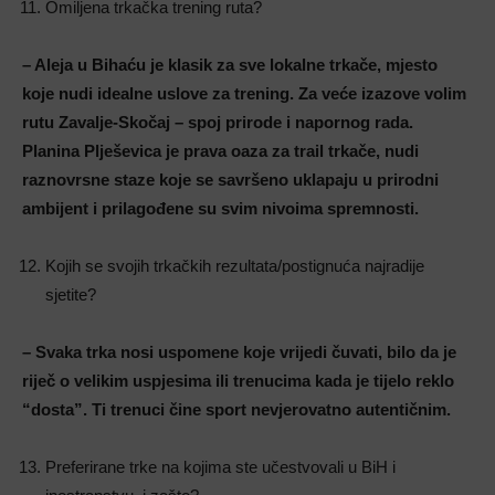
Omiljena trkačka trening ruta?
– Aleja u Bihaću je klasik za sve lokalne trkače, mjesto
koje nudi idealne uslove za trening. Za veće izazove volim
rutu Zavalje-Skočaj – spoj prirode i napornog rada.
Planina Plješevica je prava oaza za trail trkače, nudi
raznovrsne staze koje se savršeno uklapaju u prirodni
ambijent i prilagođene su svim nivoima spremnosti.
Kojih se svojih trkačkih rezultata/postignuća najradije
sjetite?
– Svaka trka nosi uspomene koje vrijedi čuvati, bilo da je
riječ o velikim uspjesima ili trenucima kada je tijelo reklo
“dosta”. Ti trenuci čine sport nevjerovatno autentičnim.
Preferirane trke na kojima ste učestvovali u BiH i