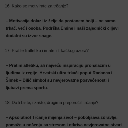
Kako se motivirate za trčanje?
– Motivacija dolazi iz želje da postanem bolji – ne samo
trkač, već i osoba. Podrška Emine i naši zajednički ciljevi
dodatni su izvor snage.
Pratite li atletiku i imate li trkačkog uzora?
– Pratim atletiku, ali najveću inspiraciju pronalazim u
ljudima iz regije. Hrvatski ultra trkači poput Radanca i
Šimek – Bilić simbol su nevjerovatne posvećenosti i
ljubavi prema sportu.
Da li biste, i zašto, drugima preporučili trčanje?
– Apsolutno! Trčanje mijenja život – poboljšava zdravlje,
pomaže u nošenju sa stresom i otkriva nevjerovatne stvari