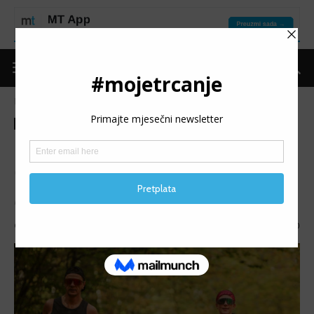
Naslovnica
Moje trčanje
Izdvojeno
Moje trčanje
Izdvojeno
MT reflektor
MT REFLEKTOR: Amar
Ćehajić
MT REFLEKTOR (83): Predstavljamo Amara Ćehajića.
Objavio
mojetrčanje
-
21/02/2025
1110