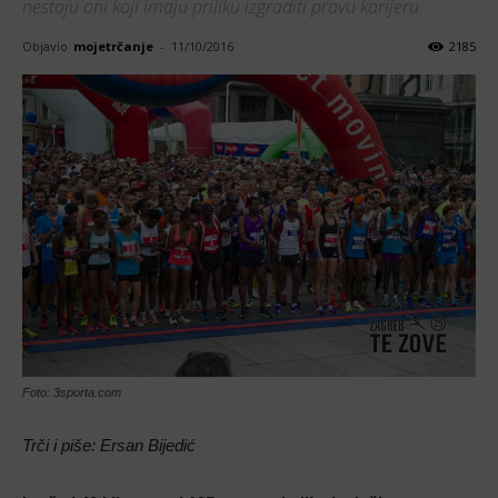
nestaju oni koji imaju priliku izgraditi pravu karijeru.
Objavio
mojetrčanje
-
11/10/2016
2185
Foto: 3sporta.com
Trči i piše: Ersan Bijedić