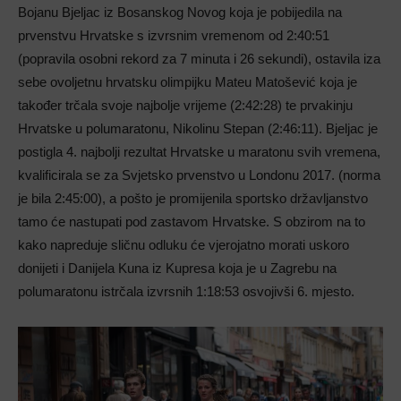
Bojanu Bjeljac iz Bosanskog Novog koja je pobijedila na
prvenstvu Hrvatske s izvrsnim vremenom od 2:40:51
(popravila osobni rekord za 7 minuta i 26 sekundi), ostavila iza
sebe ovoljetnu hrvatsku olimpijku Mateu Matošević koja je
također trčala svoje najbolje vrijeme (2:42:28) te prvakinju
Hrvatske u polumaratonu, Nikolinu Stepan (2:46:11). Bjeljac je
postigla 4. najbolji rezultat Hrvatske u maratonu svih vremena,
kvalificirala se za Svjetsko prvenstvo u Londonu 2017. (norma
je bila 2:45:00), a pošto je promijenila sportsko državljanstvo
tamo će nastupati pod zastavom Hrvatske. S obzirom na to
kako napreduje sličnu odluku će vjerojatno morati uskoro
donijeti i Danijela Kuna iz Kupresa koja je u Zagrebu na
polumaratonu istrčala izvrsnih 1:18:53 osvojivši 6. mjesto.