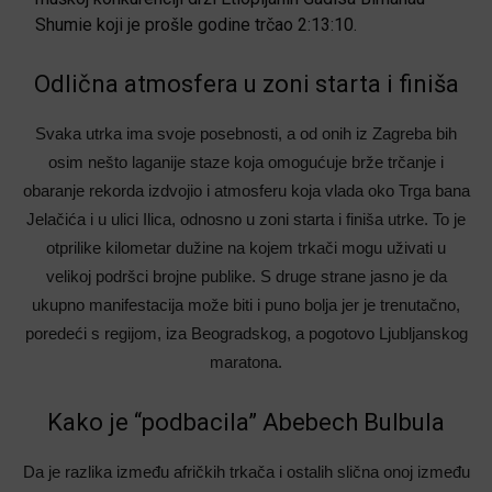
Shumie koji je prošle godine trčao 2:13:10.
Odlična atmosfera u zoni starta i finiša
Svaka utrka ima svoje posebnosti, a od onih iz Zagreba bih
osim nešto laganije staze koja omogućuje brže trčanje i
obaranje rekorda izdvojio i atmosferu koja vlada oko Trga bana
Jelačića i u ulici Ilica, odnosno u zoni starta i finiša utrke. To je
otprilike kilometar dužine na kojem trkači mogu uživati u
velikoj podršci brojne publike. S druge strane jasno je da
ukupno manifestacija može biti i puno bolja jer je trenutačno,
poredeći s regijom, iza Beogradskog, a pogotovo Ljubljanskog
maratona.
Kako je “podbacila” Abebech Bulbula
Da je razlika između afričkih trkača i ostalih slična onoj između