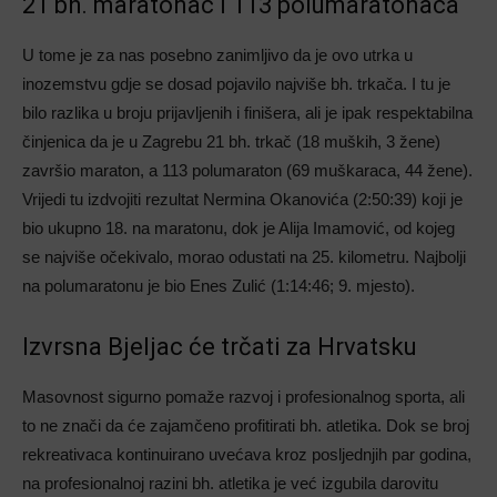
21 bh. maratonac i 113 polumaratonaca
U tome je za nas posebno zanimljivo da je ovo utrka u
inozemstvu gdje se dosad pojavilo najviše bh. trkača. I tu je
bilo razlika u broju prijavljenih i finišera, ali je ipak respektabilna
činjenica da je u Zagrebu 21 bh. trkač (18 muških, 3 žene)
završio maraton, a 113 polumaraton (69 muškaraca, 44 žene).
Vrijedi tu izdvojiti rezultat Nermina Okanovića (2:50:39) koji je
bio ukupno 18. na maratonu, dok je Alija Imamović, od kojeg
se najviše očekivalo, morao odustati na 25. kilometru. Najbolji
na polumaratonu je bio Enes Zulić (1:14:46; 9. mjesto).
Izvrsna Bjeljac će trčati za Hrvatsku
Masovnost sigurno pomaže razvoj i profesionalnog sporta, ali
to ne znači da će zajamčeno profitirati bh. atletika. Dok se broj
rekreativaca kontinuirano uvećava kroz posljednjih par godina,
na profesionalnoj razini bh. atletika je već izgubila darovitu