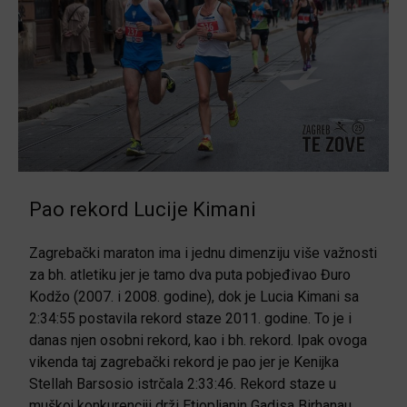
Pao rekord Lucije Kimani
Zagrebački maraton ima i jednu dimenziju više važnosti
za bh. atletiku jer je tamo dva puta pobjeđivao Đuro
Kodžo (2007. i 2008. godine), dok je Lucia Kimani sa
2:34:55 postavila rekord staze 2011. godine. To je i
danas njen osobni rekord, kao i bh. rekord. Ipak ovoga
vikenda taj zagrebački rekord je pao jer je Kenijka
Stellah Barsosio istrčala 2:33:46. Rekord staze u
muškoj konkurenciji drži Etiopljanin Gadisa Birhanau