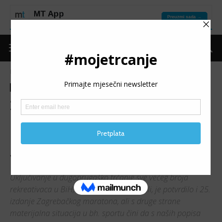
Naslovnica
Trke
Izvještaji
Trke
Izvještaji
25. Zagreb maraton:
Dobivamo sve više
rekreativaca i gubimo sve
više profesionalaca
Uključivanje u dugoprugaško trčanje sve većeg broja
rekreativaca u BiH, o čemu smo već pisali, je potvrdilo i 25.
izdanje Zagrebačkog maratona, ali s druge strane
materijalna situacija u bh. sportu čini da s naših popisa