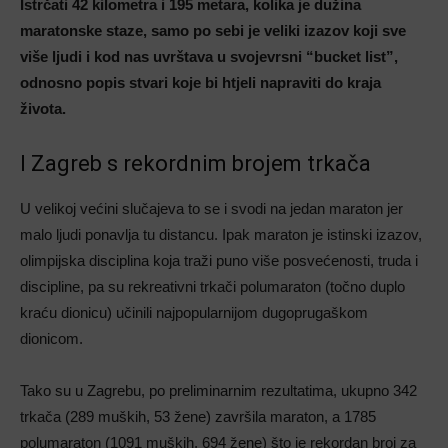
Istrčati 42 kilometra i 195 metara, kolika je dužina
maratonske staze, samo po sebi je veliki izazov koji sve
više ljudi i kod nas uvrštava u svojevrsni “bucket list”,
odnosno popis stvari koje bi htjeli napraviti do kraja
života.
I Zagreb s rekordnim brojem trkača
U velikoj većini slučajeva to se i svodi na jedan maraton jer
malo ljudi ponavlja tu distancu. Ipak maraton je istinski izazov,
olimpijska disciplina koja traži puno više posvećenosti, truda i
discipline, pa su rekreativni trkači polumaraton (točno duplo
kraću dionicu) učinili najpopularnijom dugoprugaškom
dionicom.
Tako su u Zagrebu, po preliminarnim rezultatima, ukupno 342
trkača (289 muških, 53 žene) završila maraton, a 1785
polumaraton (1091 muških, 694 žene) što je rekordan broj za