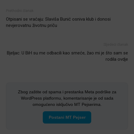
Prethodni članak
Otpisani se vraćaju: Slaviša Bunić osniva klub i donosi
nevjerovatnu životnu priču
Sljedeći članak
Bjeljac: U BiH su me odbacili kao smeće, žao mi je što sam se
rodila ovdje
Zbog zaštite od spama i prestanka Meta podrške za
WordPress platformu, komentarisanje je od sada
omogućeno isključivo MT Pejserima.
Postani MT Pejser