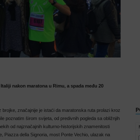
 Italiji nakon maratona u Rimu, a spada među 20
P
 brojke, značajnije je istaći da maratonska ruta prolazi kroz
ile poznatim širom svijeta, od predivnih pogleda sa obližnjih
ekih od najznačajnih kulturno-historijskih znamenitosti
re, Piazza della Signoria, most Ponte Vechio, ulazak na