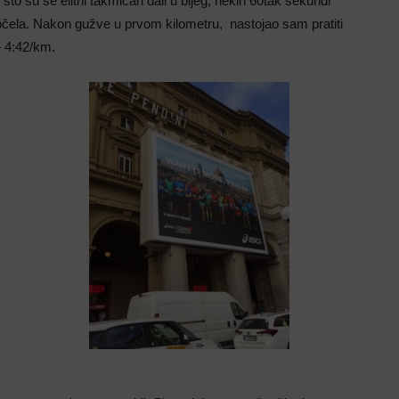
što su se elitni takmičari dali u bijeg, nekih 60tak sekundi
 počela. Nakon gužve u prvom kilometru, nastojao sam pratiti
– 4:42/km.