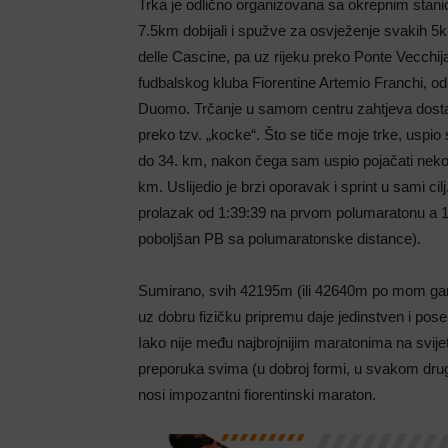
Trka je odlično organizovana sa okrepnim sta
7.5km dobijali i spužve za osvježenje svakih 5
delle Cascine, pa uz rijeku preko Ponte Vecchi
fudbalskog kluba Fiorentine Artemio Franchi, oda
Duomo. Trčanje u samom centru zahtjeva dosta 
preko tzv. „kocke“. Što se tiče moje trke, uspio
do 34. km, nakon čega sam uspio pojačati nekoli
km. Uslijedio je brzi oporavak i sprint u sami cil
prolazak od 1:39:39 na prvom polumaratonu a 1
poboljšan PB sa polumaratonske distance).
Sumirano, svih 42195m (ili 42640m po mom garmi
uz dobru fizičku pripremu daje jedinstven i poseb
Iako nije među najbrojnijim maratonima na svijet
preporuka svima (u dobroj formi, u svakom dru
nosi impozantni fiorentinski maraton.