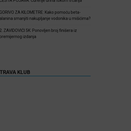
ČESTA POJAVA: Curenje urina tokom trčanja
GORIVO ZA KILOMETRE: Kako pomoću beta-
alanina smanjiti nakupljanje vodonika u mišićima?
2. ZAVIDOVIĆI 5K: Ponovljen broj finišera iz
premijernog izdanja
TRAVA KLUB