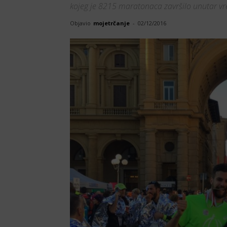
kojeg je 8215 maratonaca završilo unutar v
Objavio
mojetrčanje
-
02/12/2016