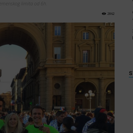
remenskog limita od 6h.
2862
S