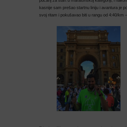
pucanj za start u maratonskoj kategoriji, i nakon 
kasnije sam prešao startnu liniju i avantura je
svoj ritam i pokušavao biti u rangu od 4:40/km 