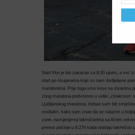
Start trke je bio zakazan za 8:30 ujutru, a već 
start po skupinama koje su nam dodijeljene pre
maratonima. Prije toga smo kese sa stvarima pre
zbog maratona pretvoreno u veliki „cloakroom s
Ljubljanskog maratona, trebao sam biti smješt
međutim, kako sam znao da se nalazim u boljoj
zone, namijenjenoj takmičarima sa ličnim rekor
prenos počinje u 8:27h kada startaju takmičari u