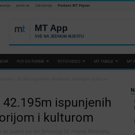
šavanje
Javite se
Udruženje
Postani MT Pejser
NDAR
PUT DO FORME
FOTO/VIDEO
MT TABELE
MT 
 maraton: 42.195m ispunjenih umjetnošću, historijom i kulturom
N
: 42.195m ispunjenih
orijom i kulturom
ast da budem bio dio famoznog 33. Firenca Maratona,