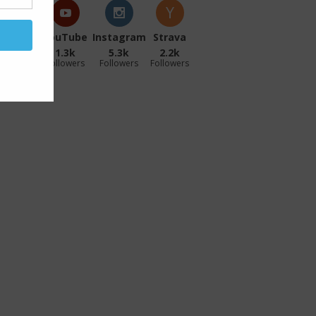
acebook
YouTube
Instagram
Strava
27.1k
1.3k
5.3k
2.2k
ollowers
Followers
Followers
Followers