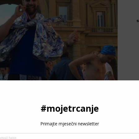
s
P
3