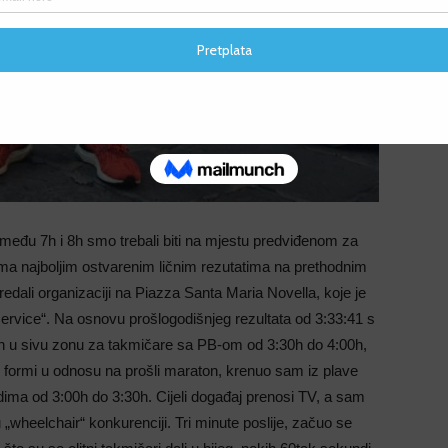
F
F
između 7h i 8h smo trebali biti na mjestu predviđenom za
ma najboljim ostvarenim ličnim rezutatima na prethodnim
dali organizaciji na Piazza Santa Maria Novella, koje je
ervice“. Na osnovu prošlogodišnjeg rezultata od 3:33:41 s
en u sivu zonu za takmičare sa PB-om od 3:30h do 4:00h,
 formi u odnosu na prošli maraton, krenuo sam iz plave
dima od 3:00h do 3:30h. Cijeli događaj prenosi TV, a sam
 „wheelchair“ konkurenciji. Tri minute poslije, začuo se