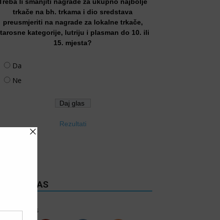
Treba li smanjiti nagrade za ukupno najbolje
trkače na bh. trkama i dio sredstava
preusmjeriti na nagrade za lokalne trkače,
tarosne kategorije, lutriju i plasman do 10. ili
15. mjesta?
Da
Ne
Rezultati
RATITE NAS
6k
Follows