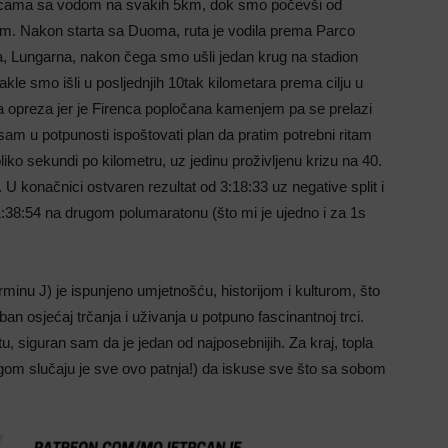
nicama sa vodom na svakih 5km, dok smo počevši od
km. Nakon starta sa Duoma, ruta je vodila prema Parco
ja, Lungarna, nakon čega smo ušli jedan krug na stadion
kle smo išli u posljednjih 10tak kilometara prema cilju u
opreza jer je Firenca popločana kamenjem pa se prelazi
 sam u potpunosti ispoštovati plan da pratim potrebni ritam
ko sekundi po kilometru, uz jedinu proživljenu krizu na 40.
j. U konačnici ostvaren rezultat od 3:18:33 uz negative split i
:38:54 na drugom polumaratonu (što mi je ujedno i za 1s
nu J) je ispunjeno umjetnošću, historijom i kulturom, što
an osjećaj trčanja i uživanja u potpuno fascinantnoj trci.
u, siguran sam da je jedan od najposebnijih. Za kraj, topla
gom slučaju je sve ovo patnja!) da iskuse sve što sa sobom